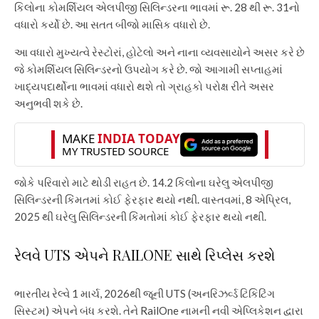
કિલોના કોમર્શિયલ એલપીજી સિલિન્ડરના ભાવમાં રૂ. 28 થી રૂ. 31નો
વધારો કર્યો છે. આ સતત બીજો માસિક વધારો છે.
આ વધારો મુખ્યત્વે રેસ્ટોરાં, હોટેલો અને નાના વ્યવસાયોને અસર કરે છે
જે કોમર્શિયલ સિલિન્ડરનો ઉપયોગ કરે છે. જો આગામી સપ્તાહમાં
ખાદ્યપદાર્થોના ભાવમાં વધારો થશે તો ગ્રાહકો પરોક્ષ રીતે અસર
અનુભવી શકે છે.
જોકે પરિવારો માટે થોડી રાહત છે. 14.2 કિલોના ઘરેલુ એલપીજી
સિલિન્ડરની કિંમતમાં કોઈ ફેરફાર થયો નથી. વાસ્તવમાં, 8 એપ્રિલ,
2025 થી ઘરેલુ સિલિન્ડરની કિંમતોમાં કોઈ ફેરફાર થયો નથી.
રેલવે UTS એપને RAILONE સાથે રિપ્લેસ કરશે
ભારતીય રેલ્વે 1 માર્ચ, 2026થી જૂની UTS (અનરિઝર્વ્ડ ટિકિટિંગ
સિસ્ટમ) એપને બંધ કરશે. તેને RailOne નામની નવી એપ્લિકેશન દ્વારા