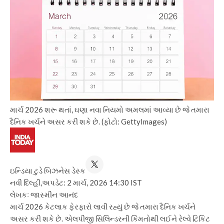
માર્ચ 2026 શરૂ થતાં, ઘણા નવા નિયમો અમલમાં આવ્યા છે જે તમારા
દૈનિક ખર્ચને અસર કરી શકે છે. (ફોટો: GettyImages)
ઇન્ડિયા ટુડે બિઝનેસ ડેસ્ક
નવી દિલ્હી,
અપડેટ: 2 માર્ચ, 2026 14:30 IST
લેખકઃ જાસ્મીન આનંદ
માર્ચ 2026 કેટલાક ફેરફારો લાવી રહ્યું છે જે તમારા દૈનિક ખર્ચને
અસર કરી શકે છે. એલપીજી સિલિન્ડરની કિંમતોથી લઈને રેલ્વે ટિકિટ