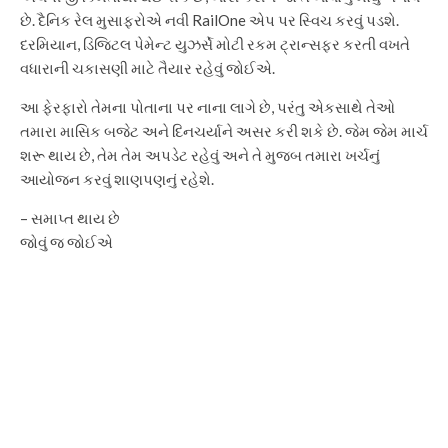
છે. દૈનિક રેલ મુસાફરોએ નવી RailOne એપ પર સ્વિચ કરવું પડશે.
દરમિયાન, ડિજિટલ પેમેન્ટ યુઝર્સે મોટી રકમ ટ્રાન્સફર કરતી વખતે
વધારાની ચકાસણી માટે તૈયાર રહેવું જોઈએ.
આ ફેરફારો તેમના પોતાના પર નાના લાગે છે, પરંતુ એકસાથે તેઓ
તમારા માસિક બજેટ અને દિનચર્યાને અસર કરી શકે છે. જેમ જેમ માર્ચ
શરૂ થાય છે, તેમ તેમ અપડેટ રહેવું અને તે મુજબ તમારા ખર્ચનું
આયોજન કરવું શાણપણનું રહેશે.
– સમાપ્ત થાય છે
જોવું જ જોઈએ