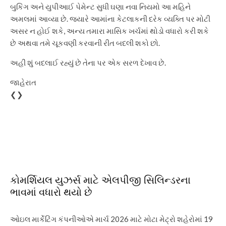
બુકિંગ અને યુપીઆઈ પેમેન્ટ સુધી ઘણા નવા નિયમો આ મહિને
અમલમાં આવ્યા છે. જ્યારે આમાંના કેટલાકની દરેક વ્યક્તિ પર મોટી
અસર ન હોઈ શકે, અન્ય તમારા માસિક ખર્ચમાં થોડો વધારો કરી શકે
છે અથવા તમે ચૂકવણી કરવાની રીત બદલી શકો છો.
અહીં શું બદલાઈ રહ્યું છે તેના પર એક સરળ દેખાવ છે.
જાહેરાત
❮❯
કોમર્શિયલ યુઝર્સ માટે એલપીજી સિલિન્ડરના
ભાવમાં વધારો થયો છે
ઓઇલ માર્કેટિંગ કંપનીઓએ માર્ચ 2026 માટે મોટા મેટ્રો શહેરોમાં 19