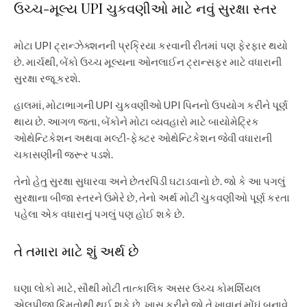
ઉચ્ચ-મૂલ્ય UPI ચુકવણીઓ માટે નવું સુરક્ષા સ્તર
મોટા UPI ટ્રાન્ઝેક્શનની પ્રક્રિયા કરવાની રીતમાં પણ ફેરફાર થયો
છે. માર્ચથી, બેંકો ઉચ્ચ મૂલ્યના ઓનલાઈન ટ્રાન્સફર માટે વધારાની
સુરક્ષા રજૂ કરશે.
હાલમાં, મોટાભાગની UPI ચુકવણીઓ UPI પિનનો ઉપયોગ કરીને પૂર્ણ
થાય છે. આગળ જતા, બેંકોને મોટા વ્યવહારો માટે બાયોમેટ્રિક
ઓથેન્ટિકેશન અથવા મલ્ટી-ફેક્ટર ઓથેન્ટિકેશન જેવી વધારાની
ચકાસણીની જરૂર પડશે.
તેનો હેતુ સુરક્ષા સુધારવા અને છેતરપિંડી ઘટાડવાનો છે. જો કે આ પગલું
સુરક્ષાના બીજા સ્તરને ઉમેરે છે, તેનો અર્થ મોટી ચુકવણીઓ પૂર્ણ કરતા
પહેલા એક વધારાનું પગલું પણ હોઈ શકે છે.
તે તમારા માટે શું અર્થ છે
ઘણા લોકો માટે, સૌથી મોટી તાત્કાલિક અસર ઉચ્ચ કોમર્શિયલ
એલપીજી કિંમતોથી થઈ શકે છે, ખાસ કરીને જો તે ખાવાનું મોંઘું બનાવે