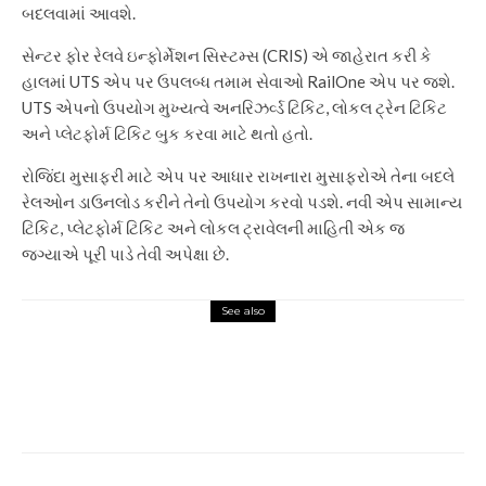
બદલવામાં આવશે.
સેન્ટર ફોર રેલવે ઇન્ફોર્મેશન સિસ્ટમ્સ (CRIS) એ જાહેરાત કરી કે
હાલમાં UTS એપ પર ઉપલબ્ધ તમામ સેવાઓ RailOne એપ પર જશે.
UTS એપનો ઉપયોગ મુખ્યત્વે અનરિઝર્વ્ડ ટિકિટ, લોકલ ટ્રેન ટિકિટ
અને પ્લેટફોર્મ ટિકિટ બુક કરવા માટે થતો હતો.
રોજિંદા મુસાફરી માટે એપ પર આધાર રાખનારા મુસાફરોએ તેના બદલે
રેલઓન ડાઉનલોડ કરીને તેનો ઉપયોગ કરવો પડશે. નવી એપ સામાન્ય
ટિકિટ, પ્લેટફોર્મ ટિકિટ અને લોકલ ટ્રાવેલની માહિતી એક જ
જગ્યાએ પૂરી પાડે તેવી અપેક્ષા છે.
See also
Tech Hub
2024 winners and losers: realme