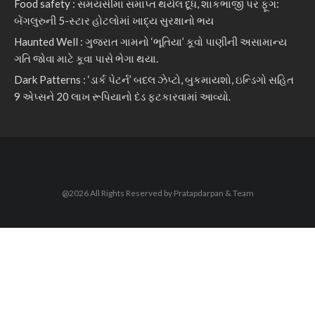
Food safety : સમયસીમા સમાપ્ત થયેલ દૂધ, શાકભાજી પર ફૂગ:
બેંગલુરુની 5-સ્ટાર હોટલોમાં ખાદ્ય સુરક્ષાનો ભય
Haunted Well : ગુજરાત ગામનો ‘ભૂતિયા’ કૂવો પાણીની અસામાન્ય
ગતિ જોવા માટે કૂવા પાસે ભેગા થયા.
Dark Patterns : ‘ડાર્ક પેટર્ન’ બદલ ઝેપ્ટો, બુકમાયશો, ઇન્ડિગો સહિત
9 એપ્સને 20 લાખ રૂપિયાનો દંડ ફટકારવામાં આવ્યો.
@2026 All Rights Reserved by Pratapdarpan & Team