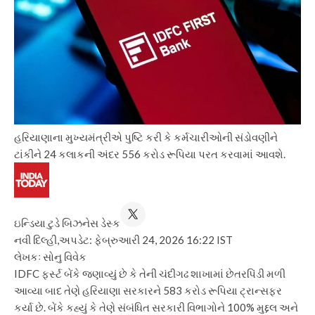
હરિયાણાના મુખ્યમંત્રીએ પુષ્ટિ કરી કે કર્મચારીઓની સંડોવણીને
ટાંકીને 24 કલાકની અંદર 556 કરોડ રૂપિયા પરત કરવામાં આવશે.
ઇન્ડિયા ટુડે બિઝનેસ ડેસ્ક
નવી દિલ્હી,
અપડેટ: ફેબ્રુઆરી 24, 2026 16:22 IST
લેખકઃ સોનુ વિવેક
IDFC ફર્સ્ટ બેંકે જણાવ્યું છે કે તેની ચંદીગઢ શાખામાં છેતરપિંડી મળી
આવ્યા બાદ તેણે હરિયાણા સરકારને 583 કરોડ રૂપિયા ટ્રાન્સફર
કર્યા છે. બેંકે કહ્યું કે તેણે સંબંધિત સરકારી વિભાગોને 100% મુદ્દલ અને