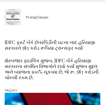
PratapDarpan
IDFC ફર્સ્ટ બેંકે છેતરપિંડીની ઘટના બાદ હરિયાણા
સરકારને 583 કરોડ રૂપિયા ટ્રાન્સફર કર્યા
શેરબજાર ફાઇલિંગ મુજબ, IDFC બેંકે હરિયાણા
સરકારના સંબંધિત વિભાગોને દાવો કર્યા મુજબ મુદ્દલ
અને વ્યાજના 100% ચૂકવ્યા છે, જે રૂ. 583 કરોડની
ચોખ્ખી રકમ છે.
જાહેરાત