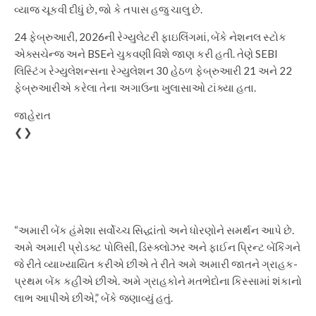
વ્યાજ ચૂકવી દીધું છે, જો કે તપાસ હજુ ચાલુ છે.
24 ફેબ્રુઆરી, 2026ની રેગ્યુલેટરી ફાઇલિંગમાં, બેંકે નેશનલ સ્ટોક
એક્સચેન્જ અને BSEને ચુકવણી વિશે જાણ કરી હતી. તેણે SEBI
લિસ્ટિંગ રેગ્યુલેશન્સના રેગ્યુલેશન 30 હેઠળ ફેબ્રુઆરી 21 અને 22
ફેબ્રુઆરીએ કરેલા તેના અગાઉના ખુલાસાઓ ટાંક્યા હતા.
જાહેરાત
❮❯
“અમારી બેંક હંમેશા સર્વોચ્ચ સિદ્ધાંતો અને ધોરણોને સમર્થન આપે છે.
અમે અમારી પ્રોડક્ટ પોલિસી, ડિસ્ક્લોઝર અને ફાઈન પ્રિન્ટ બેંકિંગને
જે રીતે વ્યાખ્યાયિત કરીએ છીએ તે રીતે અમે અમારી જાતને ગ્રાહક-
પ્રથમ બેંક કહીએ છીએ. અમે ગ્રાહકોને મતભેદોના કિસ્સામાં શંકાનો
લાભ આપીએ છીએ,” બેંકે જણાવ્યું હતું.