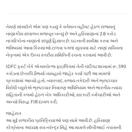
determined by Mohanlal’s film
તેમણે સાંસદોને એમ પણ કહ્યું કે વર્તમાન વહીવટ હેઠળ રાજ્યનું
નાણાકીય સંચાલન મજબૂત બન્યું છે અને હરિયાણાના 2.8 કરોડ
નાગરિકોના નાણાંનો સંપૂર્ણ હિસાબ છે. ઘટનાની સમીક્ષા કરવા અને
ભવિષ્યમાં આવા કિસ્સાઓ ટાળવા પગલાં સૂચવવા માટે નાણાં સચિવના
નેતૃત્વમાં એક ઉચ્ચ સ્તરીય સમિતિની રચના કરવામાં આવી છે.
IDFC ફર્સ્ટ બેંકે એક્સચેન્જ ફાઇલિંગમાં તેની ચંદીગઢ શાખામાં રૂ. 590
કરોડના છેતરપિંડીભર્યા વ્યવહારો જાહેર કર્યા પછી આ મામલો
પ્રકાશમાં આવ્યો હતો. ત્યારબાદ, રાજ્ય તકેદારી અને ભ્રષ્ટાચાર
વિરોધી બ્યુરોએ ભ્રષ્ટાચાર નિવારણ અધિનિયમ અને ભારતીય ન્યાય
સંહિતાની કલમો હેઠળ બેંક અધિકારીઓ, સરકારી કર્મચારીઓ અને
અન્યો વિરુદ્ધ FIR દાખલ કરી.
જાહેરાત
આ મુદ્દે રાજકીય પ્રતિક્રિયાઓ પણ સામે આવી છે. હરિયાણા
કોંગ્રેસના અધ્યક્ષ રાવ નરેન્દ્ર સિંહે આ મામલે સીબીઆઈ તપાસની