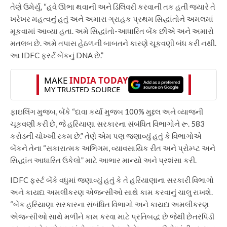
તેણે ઉમેર્યું, “હવે ઊભા થવાની અને ડિલિવરી કરવાની તક હતી જ્યારે તે
ખરેખર મહત્વનું હતું અને અમારા ગ્રાહક પ્રથમ સિદ્ધાંતોને અમલમાં
મૂકવામાં આવ્યા હતા. અમે સિદ્ધાંતો-આધારિત બેંક છીએ અને અમારો
મતલબ છે. અમે તપાસ હેઠળની બાબતને કારણે ચૂકવણી બંધ કરી નથી.
આ IDFC ફર્સ્ટ બેંકનું DNA છે.”
ફાઇલિંગ મુજબ, બેંકે “દાવા કર્યા મુજબ 100% મુદ્દલ અને વ્યાજની
ચૂકવણી કરી છે, જે હરિયાણા સરકારના સંબંધિત વિભાગોને રૂ. 583
કરોડની ચોખ્ખી રકમ છે.” તેણે એમ પણ જણાવ્યું હતું કે વિભાગોએ
બેંકને તેના “સકારાત્મક અભિગમ, વ્યાવસાયિક રીત અને પ્રોમ્પ્ટ અને
સિદ્ધાંત આધારિત ઉકેલો” માટે આભાર માન્યો અને પ્રશંસા કરી.
IDFC ફર્સ્ટ બેંકે વધુમાં જણાવ્યું હતું કે તે હરિયાણાના સરકારી વિભાગો
અને કાયદા અમલીકરણ એજન્સીઓ સાથે કામ કરવાનું ચાલુ રાખશે.
“બેંક હરિયાણા સરકારના સંબંધિત વિભાગો અને કાયદા અમલીકરણ
એજન્સીઓ સાથે મળીને કામ કરવા માટે પ્રતિબદ્ધ છે જેથી છેતરપિંડી