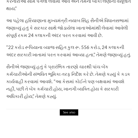
કરનારાઓ સામે પગલાં લેવામાં આવે અને તેમના બાકી લેણાંની વસૂલાત
થાય.”
આ પહેલા હરિયાણાના મુખ્યમંત્રી નયાબ સિંહ સૈનીએ વિધાનસભામાં
જણાવ્યું હતું કે સરકાર સાથે જોડાયેલા ખાતાઓમાંથી લેવામાં આવેલી
સંપૂર્ણ રકમ 24 કલાકની અંદર પરત કરવામાં આવી છે.
“22 કરોડ રૂપિયાના વ્યાજ સહિત કુલ રૂ. 556 કરોડ, 24 કલાકની
અંદર સરકારી ખાતામાં પરત કરવામાં આવ્યા હતા,” તેમણે જણાવ્યું હતું.
સૈનીએ જણાવ્યું હતું કે પ્રારંભિક તારણો ચારથી પાંચ બેંક
કર્મચારીઓની સંભવિત ભૂમિકા તરફ નિર્દેશ કરે છે. તેમણે કહ્યું કે કડક
કાર્યવાહી કરવામાં આવશે. “આ કેસમાં કોઈને પણ બક્ષવામાં આવશે
નહીં, પછી તે બેંક કર્મચારી હોય, ખાનગી વ્યક્તિ હોય કે સરકારી
અધિકારી હોય,” તેમણે કહ્યું.
See also
Entertainment
Ampuran 1 day box office
record: 5 historical benchmarks