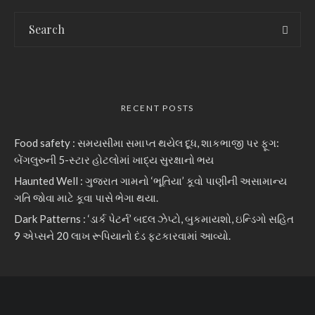
RECENT POSTS
Food safety : સમયસીમા સમાપ્ત થયેલ દૂધ, શાકભાજી પર ફૂગ:
બેંગલુરુની 5-સ્ટાર હોટલોમાં ખાદ્ય સુરક્ષાનો ભય
Haunted Well : ગુજરાત ગામનો ‘ભૂતિયા’ કૂવો પાણીની અસામાન્ય
ગતિ જોવા માટે કૂવા પાસે ભેગા થયા.
Dark Patterns : ‘ડાર્ક પેટર્ન’ બદલ ઝેપ્ટો, બુકમાયશો, ઇન્ડિગો સહિત
9 એપ્સને 20 લાખ રૂપિયાનો દંડ ફટકારવામાં આવ્યો.