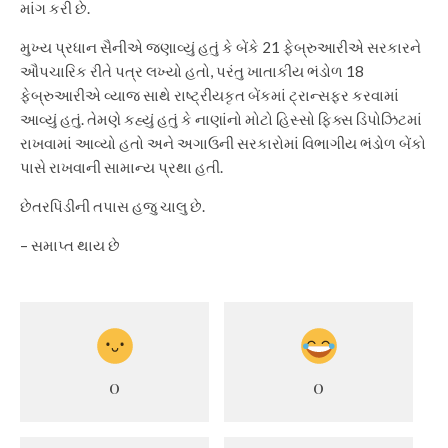
માંગ કરી છે.
મુખ્ય પ્રધાન સૈનીએ જણાવ્યું હતું કે બેંકે 21 ફેબ્રુઆરીએ સરકારને
ઔપચારિક રીતે પત્ર લખ્યો હતો, પરંતુ ખાતાકીય ભંડોળ 18
ફેબ્રુઆરીએ વ્યાજ સાથે રાષ્ટ્રીયકૃત બેંકમાં ટ્રાન્સફર કરવામાં
આવ્યું હતું. તેમણે કહ્યું હતું કે નાણાંનો મોટો હિસ્સો ફિક્સ ડિપોઝિટમાં
રાખવામાં આવ્યો હતો અને અગાઉની સરકારોમાં વિભાગીય ભંડોળ બેંકો
પાસે રાખવાની સામાન્ય પ્રથા હતી.
છેતરપિંડીની તપાસ હજુ ચાલુ છે.
– સમાપ્ત થાય છે
0
0