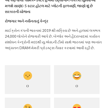
મળશે સાણંદઃ 5 સ્ટાર હોટલ માટે પ્લોટની ફાળવણી, જાણો શું છે
સરકારની યોજના
રોજગાર અને નવીનતાનું કેન્દ્ર
માઈક્રોન કંપની ભારતમાં 2019 થી સક્રિય છે અને હાલમાં લગભગ
24,000 લોકોને રોજગારી આપે છે. બેંગ્લોર અને હૈદરાબાદમાં કાર્યરત
સંશોધન કેન્દ્રોની મદદથી યુ.એસ.ની ટીમો સાથે ભારતમાં પણ અત્યંત
અદ્યતન DRAM મેમરી પ્રોડક્ટ્સ તૈયાર કરવામાં આવી રહી છે.
0
0