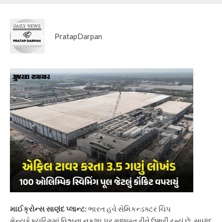
PratapDarpan
માઈક્રોન્સ સાણંદ પ્લાન્ટ:
ભારત હવે સેમિકન્ડક્ટર ચિપ
મેન્યુફેક્ચરિંગમાં વિશ્વના નકશા પર મજબૂત રીતે ઉભરી રહ્યું છે. સાણંદ