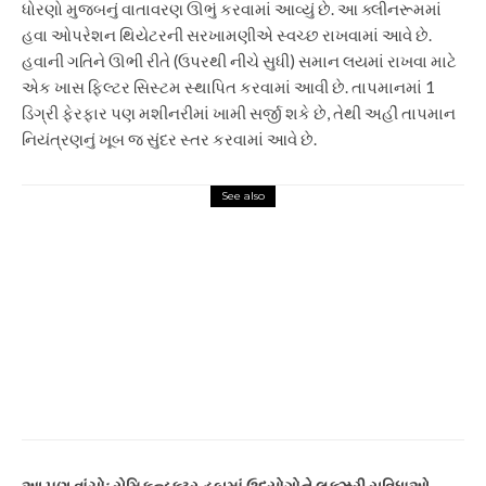
ધોરણો મુજબનું વાતાવરણ ઊભું કરવામાં આવ્યું છે. આ ક્લીનરૂમમાં
હવા ઓપરેશન થિયેટરની સરખામણીએ સ્વચ્છ રાખવામાં આવે છે.
હવાની ગતિને ઊભી રીતે (ઉપરથી નીચે સુધી) સમાન લયમાં રાખવા માટે
એક ખાસ ફિલ્ટર સિસ્ટમ સ્થાપિત કરવામાં આવી છે. તાપમાનમાં 1
ડિગ્રી ફેરફાર પણ મશીનરીમાં ખામી સર્જી શકે છે, તેથી અહીં તાપમાન
નિયંત્રણનું ખૂબ જ સુંદર સ્તર કરવામાં આવે છે.
See also
Gujarat
એલોવેરા પાવડરના નામે વિદેશમાં
ડ્રગ્સ મોકલતા સુરતના વેપારીની
ધરપકડ, ગુજરાત ATSને મળી મોટી
સફળતા | ગુજરાત ATSએ
ઈન્ટરનેશનલ ડ્રગ રેકેટનો પર્દાફાશ
કર્યો: સુરતના વેપારીની દાણચોરી
કરતા ઈટોમિડેટની ધરપકડ
આ પણ વાંચોઃ સેમિકન્ડક્ટર હબમાં ઉદ્યોગોને લક્ઝરી સુવિધાઓ