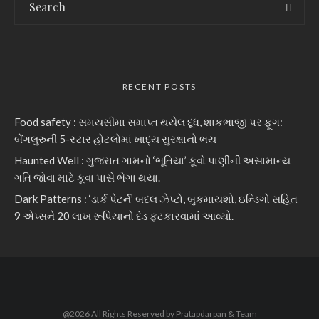
RECENT POSTS
Food safety : સમયસીમા સમાપ્ત થયેલ દૂધ, શાકભાજી પર ફૂગ:
બેંગલુરુની 5-સ્ટાર હોટલોમાં ખાદ્ય સુરક્ષાનો ભય
Haunted Well : ગુજરાત ગામનો ‘ભૂતિયા’ કૂવો પાણીની અસામાન્ય
ગતિ જોવા માટે કૂવા પાસે ભેગા થયા.
Dark Patterns : ‘ડાર્ક પેટર્ન’ બદલ ઝેપ્ટો, બુકમાયશો, ઇન્ડિગો સહિત
9 એપ્સને 20 લાખ રૂપિયાનો દંડ ફટકારવામાં આવ્યો.
@2026 All Rights Reserved by Pratapdarpan & Team