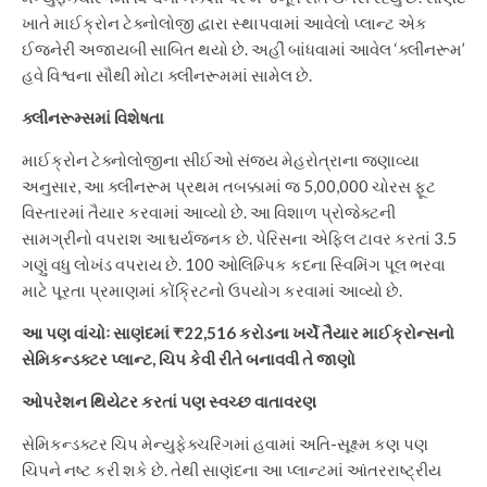
ખાતે માઈક્રોન ટેક્નોલોજી દ્વારા સ્થાપવામાં આવેલો પ્લાન્ટ એક
ઈજનેરી અજાયબી સાબિત થયો છે. અહીં બાંધવામાં આવેલ ‘ક્લીનરૂમ’
હવે વિશ્વના સૌથી મોટા ક્લીનરૂમમાં સામેલ છે.
ક્લીનરૂમ્સમાં વિશેષતા
માઈક્રોન ટેક્નોલોજીના સીઈઓ સંજય મેહરોત્રાના જણાવ્યા
અનુસાર, આ ક્લીનરૂમ પ્રથમ તબક્કામાં જ 5,00,000 ચોરસ ફૂટ
વિસ્તારમાં તૈયાર કરવામાં આવ્યો છે. આ વિશાળ પ્રોજેક્ટની
સામગ્રીનો વપરાશ આશ્ચર્યજનક છે. પેરિસના એફિલ ટાવર કરતાં 3.5
ગણું વધુ લોખંડ વપરાય છે. 100 ઓલિમ્પિક કદના સ્વિમિંગ પૂલ ભરવા
માટે પૂરતા પ્રમાણમાં કોંક્રિટનો ઉપયોગ કરવામાં આવ્યો છે.
આ પણ વાંચોઃ સાણંદમાં ₹22,516 કરોડના ખર્ચે તૈયાર માઈક્રોન્સનો
સેમિકન્ડક્ટર પ્લાન્ટ, ચિપ કેવી રીતે બનાવવી તે જાણો
ઓપરેશન થિયેટર કરતાં પણ સ્વચ્છ વાતાવરણ
સેમિકન્ડક્ટર ચિપ મેન્યુફેક્ચરિંગમાં હવામાં અતિ-સૂક્ષ્મ કણ પણ
ચિપને નષ્ટ કરી શકે છે. તેથી સાણંદના આ પ્લાન્ટમાં આંતરરાષ્ટ્રીય