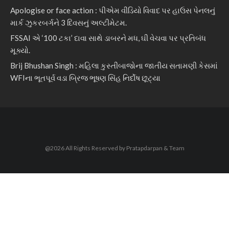
Apologise or face action : પીએમ વીડિયો વિવાદ પર હાઉસ પેનલનું
માર્ક ઝુકરબર્ગને 3 દિવસનું અલ્ટીમેટમ.
FSSAI એ ‘100 ટકા’ દાવા સાથે ડાબરને મધ, ઘી વેચવા પર પ્રતિબંધ
મૂક્યો.
Brij Bhushan Singh : મહિલા કુસ્તીબાજોના જાતીય સતામણી કેસમાં
WFIના ભૂતપૂર્વ વડા બ્રિજ ભૂષણ સિંહ નિર્દોષ છૂટ્યા
@2026 All Rights Reserved by Pratapdarpan & Team