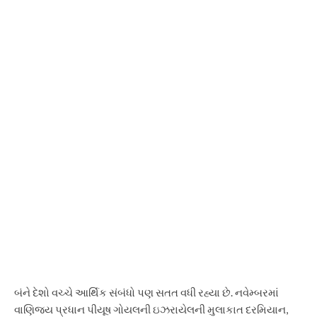
બંને દેશો વચ્ચે આર્થિક સંબંધો પણ સતત વધી રહ્યા છે. નવેમ્બરમાં
વાણિજ્ય પ્રધાન પીયૂષ ગોયલની ઇઝરાયેલની મુલાકાત દરમિયાન,