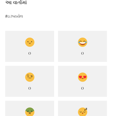
આ વાર્તામાં
#ઇઝરાયેલ
0
0
0
0