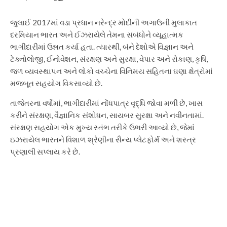
જુલાઈ 2017માં વડા પ્રધાન નરેન્દ્ર મોદીની અગાઉની મુલાકાત
દરમિયાન ભારત અને ઈઝરાયેલે તેમના સંબંધોને વ્યૂહાત્મક
ભાગીદારીમાં ઉન્નત કર્યા હતા. ત્યારથી, બંને દેશોએ વિજ્ઞાન અને
ટેક્નોલોજી, ઈનોવેશન, સંરક્ષણ અને સુરક્ષા, વેપાર અને રોકાણ, કૃષિ,
જળ વ્યવસ્થાપન અને લોકો વચ્ચેના વિનિમય સહિતના ઘણા ક્ષેત્રોમાં
મજબૂત સહયોગ વિકસાવ્યો છે.
તાજેતરના વર્ષોમાં, ભાગીદારીમાં નોંધપાત્ર વૃદ્ધિ જોવા મળી છે, ખાસ
કરીને સંરક્ષણ, વૈજ્ઞાનિક સંશોધન, સાયબર સુરક્ષા અને નવીનતામાં.
સંરક્ષણ સહયોગ એક મુખ્ય સ્તંભ તરીકે ઉભરી આવ્યો છે, જેમાં
ઇઝરાયેલ ભારતને વિશાળ શ્રેણીના સૈન્ય પ્લેટફોર્મ અને શસ્ત્ર
પ્રણાલી સપ્લાય કરે છે.