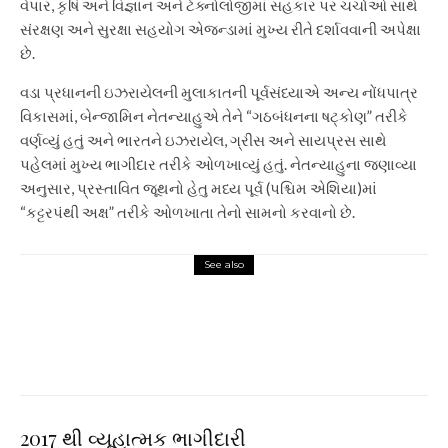
વેપાર, કૃષિ અને વિજ્ઞાન અને ટેક્નોલોજીમાં સહકાર પર ચર્ચાઓ સાથે
સંરક્ષણ અને સુરક્ષા સહયોગ એજન્ડામાં મુખ્ય રીતે દર્શાવવાની અપેક્ષા
છે.
વડા પ્રધાનની ઇઝરાયેલની મુલાકાતની પૂર્વસંધ્યાએ અન્ય નોંધપાત્ર
વિકાસમાં, બેન્જામિન નેતન્યાહુએ તેને “ગઠબંધનના ષટ્કોણ” તરીકે
વર્ણવ્યું હતું અને ભારતને ઇઝરાયેલ, ગ્રીસ અને સાયપ્રસ સાથે
પહેલમાં મુખ્ય ભાગીદાર તરીકે ઓળખાવ્યું હતું. નેતન્યાહુના જણાવ્યા
અનુસાર, પ્રસ્તાવિત જૂથનો હેતુ મધ્ય પૂર્વ (પશ્ચિમ એશિયા)માં
“કટ્ટરપંથી અક્ષ” તરીકે ઓળખાતા તેનો સામનો કરવાનો છે.
See also
Entertainment
Batwara 1947: Do you know
Sunny Deol’s film is based on a
play banned in Pakistan?
2017 થી વ્યૂહાત્મક ભાગીદારી