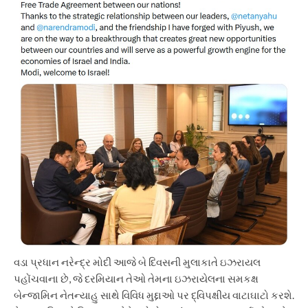
વડા પ્રધાન નરેન્દ્ર મોદી આજે બે દિવસની મુલાકાતે ઇઝરાયલ
પહોંચવાના છે, જે દરમિયાન તેઓ તેમના ઇઝરાયેલના સમકક્ષ
બેન્જામિન નેતન્યાહુ સાથે વિવિધ મુદ્દાઓ પર દ્વિપક્ષીય વાટાઘાટો કરશે.