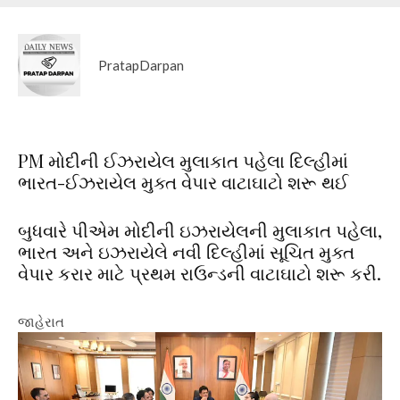
PratapDarpan
PM મોદીની ઈઝરાયેલ મુલાકાત પહેલા દિલ્હીમાં
ભારત-ઈઝરાયેલ મુક્ત વેપાર વાટાઘાટો શરૂ થઈ
બુધવારે પીએમ મોદીની ઇઝરાયેલની મુલાકાત પહેલા,
ભારત અને ઇઝરાયેલે નવી દિલ્હીમાં સૂચિત મુક્ત
વેપાર કરાર માટે પ્રથમ રાઉન્ડની વાટાઘાટો શરૂ કરી.
જાહેરાત