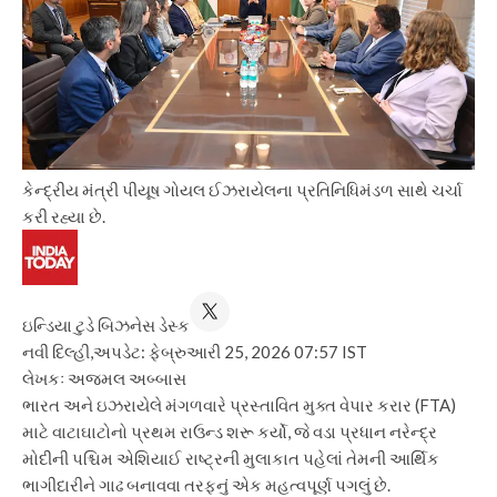
કેન્દ્રીય મંત્રી પીયૂષ ગોયલ ઈઝરાયેલના પ્રતિનિધિમંડળ સાથે ચર્ચા
કરી રહ્યા છે.
ઇન્ડિયા ટુડે બિઝનેસ ડેસ્ક
નવી દિલ્હી,
અપડેટ: ફેબ્રુઆરી 25, 2026 07:57 IST
લેખકઃ અજમલ અબ્બાસ
ભારત અને ઇઝરાયેલે મંગળવારે પ્રસ્તાવિત મુક્ત વેપાર કરાર (FTA)
માટે વાટાઘાટોનો પ્રથમ રાઉન્ડ શરૂ કર્યો, જે વડા પ્રધાન નરેન્દ્ર
મોદીની પશ્ચિમ એશિયાઈ રાષ્ટ્રની મુલાકાત પહેલાં તેમની આર્થિક
ભાગીદારીને ગાઢ બનાવવા તરફનું એક મહત્વપૂર્ણ પગલું છે.