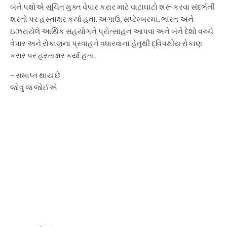
બંને પક્ષોએ સૂચિત મુક્ત વેપાર કરાર માટે વાટાઘાટો શરૂ કરવા સંદર્ભની
શરતો પર હસ્તાક્ષર કર્યા હતા. અગાઉ, સપ્ટેમ્બરમાં, ભારત અને
ઇઝરાયેલે આર્થિક સહયોગને પ્રોત્સાહન આપવા અને બંને દેશો વચ્ચે
વેપાર અને રોકાણના પ્રવાહને વધારવાના હેતુથી દ્વિપક્ષીય રોકાણ
કરાર પર હસ્તાક્ષર કર્યા હતા.
– સમાપ્ત થાય છે
જોવું જ જોઈએ