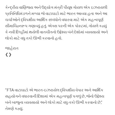
કેન્દ્રીય વાણિજ્ય અને ઉદ્યોગ મંત્રી પીયૂષ ગોયલ એક ઇઝરાયલી
પ્રતિનિધિમંડળને મળ્યા જે વાટાઘાટો માટે ભારત આવ્યા હતા અને આ
ચર્ચાઓને દ્વિપક્ષીય આર્થિક સંબંધોને વધારવા માટે એક મહત્વપૂર્ણ
સીમાચિહ્નરૂપ ગણાવ્યું હતું. એક્સ પરની એક પોસ્ટમાં, ગોયલે કહ્યું
કે નવી દિલ્હીમાં થયેલી વાતચીતનો ઉદ્દેશ્ય બંને દેશોમાં વ્યવસાયો અને
લોકો માટે વધુ તકો ઊભી કરવાનો હતો.
જાહેરાત
❮❯
“FTA વાટાઘાટો એ ભારત-ઇઝરાયેલ દ્વિપક્ષીય વેપાર અને આર્થિક
સહયોગને વધારવાની દિશામાં એક મહત્વપૂર્ણ પગલું છે, જેનો ઉદ્દેશ્ય
બંને બાજુના વ્યવસાયો અને લોકો માટે વધુ તકો ઊભી કરવાનો છે,”
તેમણે કહ્યું.