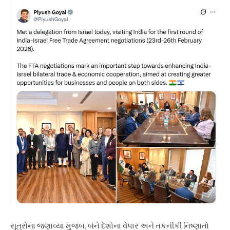
સૂત્રોના જણાવ્યા મુજબ, બંને દેશોના વેપાર અને તકનીકી નિષ્ણાતો