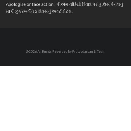
Apologise or face action : પીએમ વીડિયો વિવાદ પર હાઉસ પેનલનું
માર્ક ઝુકરબર્ગને 3 દિવસનું અલ્ટીમેટમ.
@2026 All Rights Reserved by Pratapdarpan & Team