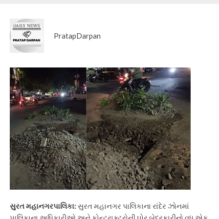
PratapDarpan
સુરત મહાનગરપાલિકા:
સુરત મહાનગર પાલિકાના રાંદેર ઝોનમાં
પાલિકાના અધિકારીઓ અને કોન્ટ્રાક્ટરોની ઘોર બેદરકારીનો વધુ એક