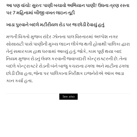
આ પણ વાંચોઃ સુરતઃ પાણી બચાવો અભિયાન પાણી! ઉધના ત્રણ રસ્તા
પર 7 મહિનામાં બીજી વખત લાઇન તૂટી
ખાડા પુરવાને બદલે મટીરીયલ રોડ પર જ છોડી દેવાયું હતું
મળતી વિગતો મુજબ રાંદેર ઝોનના પાલ વિસ્તારમાં અલ્પેશ નગર
સોસાયટી પાસે પાણીની મુખ્ય લાઇન લીકેજ થતી હોવાથી પાલિકા દ્વારા
તેનું સમારકામ હાથ ધરવામાં આવ્યું હતું. જોકે, કામ પૂર્ણ થયા બાદ
નિયમ મુજબ રોડનું લેવલ કરવાની જવાબદારી કોન્ટ્રાક્ટરની છે. તેના
બદલે કોન્ટ્રાક્ટરે રોડની બંને બાજુ કચરાના ઢગલા અને માટીના ઢગલા
છોડી દીધા હતા, જેના પર પાલિકાના નિરીક્ષક ઇજનેરોએ આંખ આડા
કાન કર્યા હતા.
See also
Gujarat
જામનગરમાં હાઉસ Boot ફ
બૂટલેગર અને વિકૃત તત્વોમાં પોલીસ
અને વિજય તંત્ર આશ્ચર્યચકિત:
પાંચ મકાનોમાંથી વીજળી ચોરી |