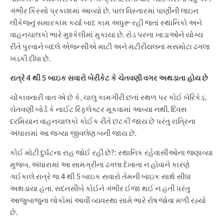
ગંભીર કિસ્સો પ્રકાશમાં આવ્યો છે. પાલ વિસ્તારમાં પાણીની લાઇન
લીકેજનું સમારકામ કર્યા બાદ કામ અધુરૂ રહી જતાં સ્થાનિકો અને
વાહનચાલકો ભારે મુશ્કેલીમાં મુકાયા છે. રોડ પરના ખાડાઓને યોગ્ય
રીતે પુરવાને બદલે એજન્સીએ માટી અને મટીરીયલના મસમોટા ઢગલા
ખડકી દીધા છે.
રાત્રે 4 થી 5 બાઇક સવારો બેરીકેટ કે ચેતવણી વગર અથડાતા હોય છે
ચોંકાવનારી વાત એ છે કે, ચાલુ કામગીરી છતાં સ્થળ પર કોઈ બેરિકેડ,
ચેતવણી બોર્ડ કે નાઈટ રિફ્લેક્ટર મૂકવામાં આવ્યા નથી. દિવસ
દરમિયાન વાહનચાલકો કોઈક રીતે છટકી જાય છે પરંતુ રાત્રિના
અંધારામાં આ જગ્યા જીવલેણ બની જાય છે.
કોઈ મોટી દુર્ઘટના રાહ જોઈ રહી છે?: સ્થાનિક રહેવાસીઓના જણાવ્યા
મુજબ, અંધારામાં આ સામગ્રીના ઢગલા દેખાતા ન હોવાને કારણે
ગઈકાલે રાત્રે જ 4 થી 5 બાઇક સવારો તેમની બાઇક સાથે સીધા
અથડાયા હતા. સદનસીબે કોઈને ગંભીર ઈજા થઈ ન હતી પરંતુ
આજુબાજુના લોકોમાં આવી વ્યવસ્થા સામે ભારે રોષ જોવા મળી રહ્યો
છે.