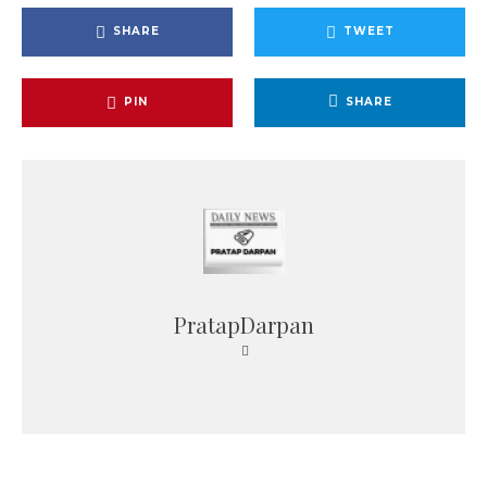
SHARE
TWEET
PIN
SHARE
PratapDarpan