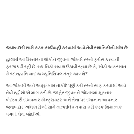
જામનગરમાં બુટલેગર્સ અને રાઉડી
તત્વો પર પોલીસ અને
પીજીવીસીએલ ટીમ દ્વારા
આશ્ચર્યજનક તપાસ
જવાબદારો સામે કડક કાર્યવાહી કરવામાં આવે તેવી સ્થાનિકોની માંગ છે
હાલમાં આ વિસ્તારના લોકોને જીવના જોખમે રસ્તો ક્રોસ કરવાની
ફરજ પડી રહી છે. સ્થાનિકો સવાલ ઉઠાવી રહ્યા છે કે, ‘મોટો અકસ્માત
કે જાનહાનિ બાદ જ મ્યુનિસિપલ તંત્ર જાગશે?’
આ જોખમી અને અધૂરું કામ તાકીદે પૂર્ણ કરી રસ્તો સાફ કરવામાં આવે
તેવી રહીશોએ માંગ કરી છે. જાહેર જીવનને જોખમમાં મૂકનાર
બેદરકારી દાખવનાર કોન્ટ્રાક્ટર અને તેના પર ધ્યાન ન આપનાર
જવાબદાર અધિકારીઓ સામે તાત્કાલિક તપાસ કરી કડક શિક્ષાત્મક
પગલાં લેવા જોઈએ.