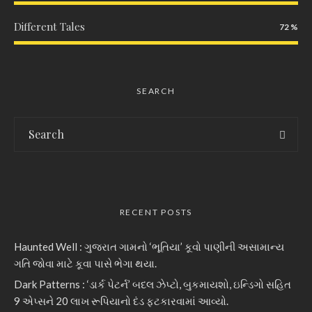
Different Tales
72
SEARCH
RECENT POSTS
Haunted Well : ગુજરાત ગામનો ‘ભૂતિયા’ કૂવો પાણીની અસામાન્ય
ગતિ જોવા માટે કૂવા પાસે ભેગા થયા.
Dark Patterns : ‘ડાર્ક પેટર્ન’ બદલ ઝેપ્ટો, બુકમાયશો, ઇન્ડિગો સહિત
9 એપ્સને 20 લાખ રૂપિયાનો દંડ ફટકારવામાં આવ્યો.