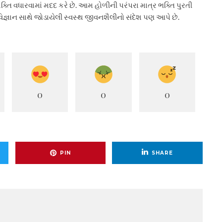
તિ વધારવામાં મદદ કરે છે. આમ હોળીની પરંપરા માત્ર ભક્તિ પુરતી
ક વિજ્ઞાન સાથે જોડાયેલી સ્વસ્થ જીવનશૈલીનો સંદેશ પણ આપે છે.
0
0
0
PIN
SHARE