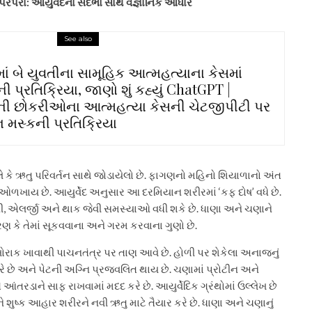
ંપરા: આયુર્વેદના સંદર્ભો સાથે વૈજ્ઞાનિક આધાર
See also
ાં બે યુવતીના સામૂહિક આત્મહત્યાના કેસમાં
ી પ્રતિક્રિયા, જાણો શું કહ્યું ChatGPT |
ની છોકરીઓના આત્મહત્યા કેસની ચેટજીપીટી પર
મસ્કની પ્રતિક્રિયા
ે કે ઋતુ પરિવર્તન સાથે જોડાયેલો છે. ફાગણનો મહિનો શિયાળાનો અંત
ખાય છે. આયુર્વેદ અનુસાર આ દરમિયાન શરીરમાં ‘કફ દોષ’ વધે છે.
ી, એલર્જી અને થાક જેવી સમસ્યાઓ વધી શકે છે. ધાણા અને ચણાને
 કે તેમાં સૂકવવાના અને ગરમ કરવાના ગુણો છે.
 ખોરાક ખાવાથી પાચનતંત્ર પર તાણ આવે છે. હોળી પર શેકેલા અનાજનું
 છે અને પેટની અગ્નિ પ્રજ્વલિત થાય છે. ચણામાં પ્રોટીન અને
 આંતરડાને સાફ રાખવામાં મદદ કરે છે. આયુર્વેદિક ગ્રંથોમાં ઉલ્લેખ છે
શુષ્ક આહાર શરીરને નવી ઋતુ માટે તૈયાર કરે છે. ધાણા અને ચણાનું