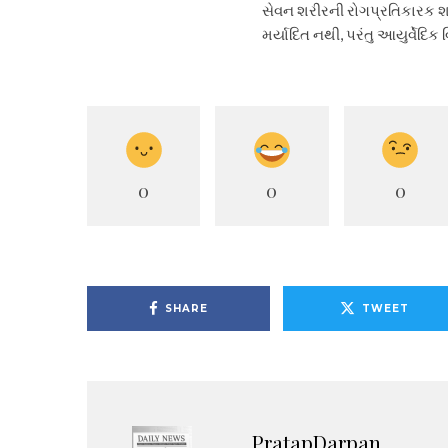
સેવન શરીરની રોગપ્રતિકારક શક્
મર્યાદિત નથી, પરંતુ આયુર્વેદિ
0
0
0
SHARE
TWEET
PratapDarpan