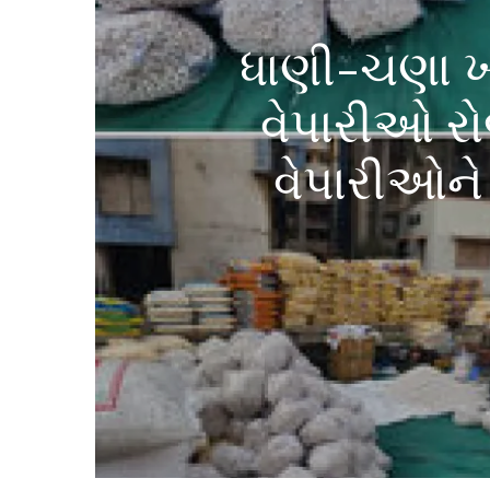
ધાણી-ચણા ખા
વેપારીઓ રો
વેપારીઓને