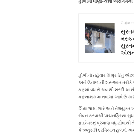
હોળીમાં ધાણા-ચન્ના અરોગમની પર
Gujarat
સુરતમ
મસ્કન
સુરત
એલન 
હોળીનો તહેવાર મિશ્ર રિતુ એટલ
અને ઉનાળાની શરૂઆત તરીકે ઓળ
કફમાં વધારો થવાથી શરદી-ખાંસ
કફનાશક માનવામાં આવે છે કારણ
શિયાળામાં ભારે અને તેલયુક્ત
સેવન કરવાથી પાચનક્રિયા સુધરે
ફાઈબરનું પ્રમાણ વધુ હોવાથી તે
કે ઋતુસંધિ દરમિયાન હળવો અને 