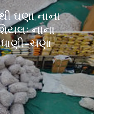
ાથી ઘણા નાના
ેશિયલઃ નાના
ે ધાણી-ચણા