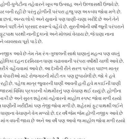
ોળી-ધુળેટીના તહેવારને ખૂબ જ ઉત્સાહ અને ઉલ્લાસથી ઉજવે છે.
લ્ચર બની રહી છે પરંતુ હોળીની પરંપરા હજુ પણ અકબંધ જોવા મળે છે.
 છતાં, અન્ય લોકો અને યુવાનો પણ ધાણી-ચણા ખરીદે છે અને તેને
ને પછી તેને પ્રસાદ સ્વરૂપે વહેંચે છે. સુરતીઓની વર્ષો જૂની પરંપરાને
ફૂટપાથ પરથી નાની દુકાનો અને મોલમાં વેચાય છે, જે ઘણા નાના
વ્યવસાય પૂરો પાડે છે.
જીક આવે છે તેમ તેમ રંગ-ગુલાલની સાથે ધાણાનું મહત્વ પણ વધતું
રે હોલિકા દહન દરમિયાન ધાણા ચઢાવવાની પરંપરા વર્ષોથી ચાલી આવે છે.
તરીકે વહેંચવામાં આવે છે. આ દેખીતી રીતે સરળ પરંપરા પાછળ માત્ર
ા વેપારીઓ માટે રોજગારની મોટી તક પણ છુપાયેલી છે. જો કે હવે
ી રહી છે. પહેલા માત્ર જુવારની ધાણી આવતી હતી હવે મકાઈની ધાણી
રમાં વિવિધ પ્રકારની કોથમીરનું પણ વેચાણ થઈ રહ્યું છે. હોળીના
ાકી છે અને સુરત શહેરમાં તહેવારનો માહોલ સ્પષ્ટ જોવા મળી રહ્યો
ત ધાણીની ખરીદીમાં પણ તેજી જોવા મળી છે. શહેરમાં ફૂટપાથથી લઈને
ી ધાણાના વેચાણને વેગ મળ્યો છે. દર વર્ષે જેમ જેમ હોળી નજીક આવે છે
 માંગ વધતી જાય છે અને આ વર્ષે પણ આવો જ માહોલ જોવા મળી રહ્યો