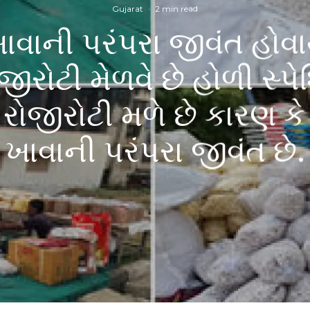
Gujarat
·
2 min read
વાની પરંપરા જીવંત હોવ
જીરોટી મેળવે છે હોળી સ્પ
 રોજીરોટી મળે છે કારણ ક
ખાવાની પરંપરા જીવંત છે.