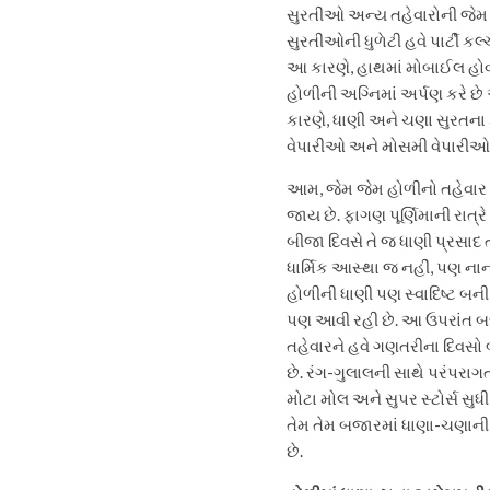
સુરતીઓ અન્ય તહેવારોની જેમ હ
સુરતીઓની ધુળેટી હવે પાર્ટી ક
આ કારણે, હાથમાં મોબાઈલ હોવા
હોળીની અગ્નિમાં અર્પણ કરે છે અ
કારણે, ધાણી અને ચણા સુરતના 
વેપારીઓ અને મોસમી વેપારીઓને 
આમ, જેમ જેમ હોળીનો તહેવાર ન
જાય છે. ફાગણ પૂર્ણિમાની રાત્
બીજા દિવસે તે જ ધાણી પ્રસાદ 
ધાર્મિક આસ્થા જ નહીં, પણ નાન
હોળીની ધાણી પણ સ્વાદિષ્ટ બન
પણ આવી રહી છે. આ ઉપરાંત બજા
તહેવારને હવે ગણતરીના દિવસો બ
છે. રંગ-ગુલાલની સાથે પરંપરાગ
મોટા મોલ અને સુપર સ્ટોર્સ સુધ
તેમ તેમ બજારમાં ધાણા-ચણાની
છે.