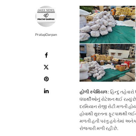
PratapDarpan
હોળી સ્પેશિયલ
: હિન્દુ તહેવા
ધંધાર્થીઓનું રોટેશન થઈ રહ્યું
દરમિયાન રોજી રોટી મળતી હોય 
હોવાથી સુરતના ફૂટપાથથી લઈને 
મળતી હતી પરંતુ હવે તેમાં અને
રોજગારી મળી રહી છે.