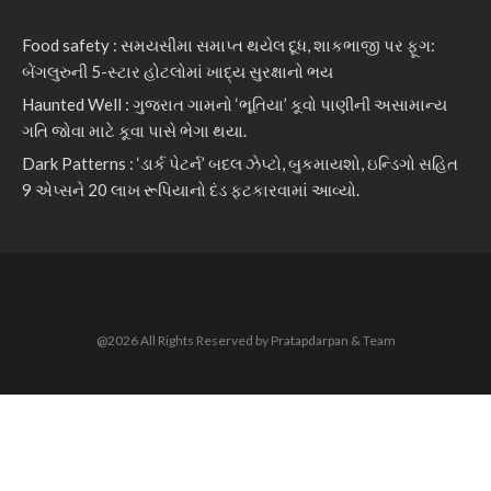
Food safety : સમયસીમા સમાપ્ત થયેલ દૂધ, શાકભાજી પર ફૂગ:
બેંગલુરુની 5-સ્ટાર હોટલોમાં ખાદ્ય સુરક્ષાનો ભય
Haunted Well : ગુજરાત ગામનો ‘ભૂતિયા’ કૂવો પાણીની અસામાન્ય
ગતિ જોવા માટે કૂવા પાસે ભેગા થયા.
Dark Patterns : ‘ડાર્ક પેટર્ન’ બદલ ઝેપ્ટો, બુકમાયશો, ઇન્ડિગો સહિત
9 એપ્સને 20 લાખ રૂપિયાનો દંડ ફટકારવામાં આવ્યો.
@2026 All Rights Reserved by Pratapdarpan & Team