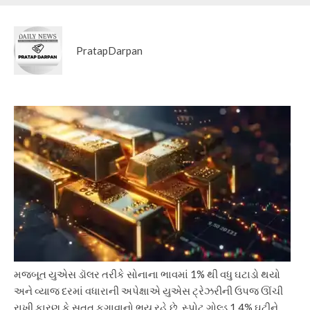
PratapDarpan
મજબૂત યુએસ ડૉલર તરીકે સોનાના ભાવમાં 1% થી વધુ ઘટાડો થયો
અને વ્યાજ દરમાં વધારાની અપેક્ષાએ યુએસ ટ્રેઝરીની ઉપજ ઊંચી
રાખી કારણ કે સતત ફુગાવાનો ભય રહે છે. સ્પોટ ગોલ્ડ 1.4% ઘટીને