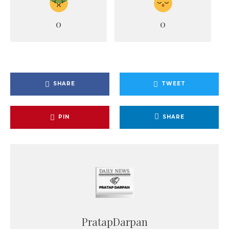
0
0
SHARE
TWEET
PIN
SHARE
PratapDarpan