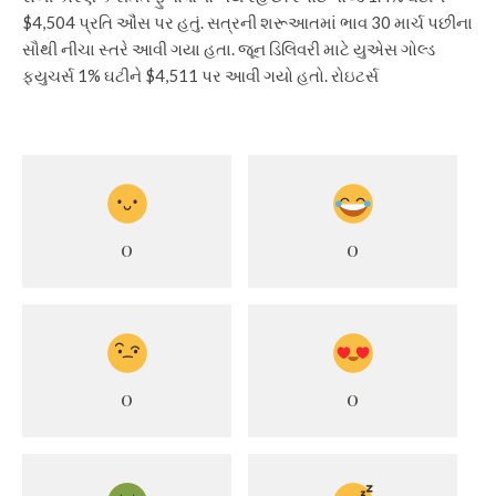
$4,504 પ્રતિ ઔંસ પર હતું. સત્રની શરૂઆતમાં ભાવ 30 માર્ચ પછીના
સૌથી નીચા સ્તરે આવી ગયા હતા. જૂન ડિલિવરી માટે યુએસ ગોલ્ડ
ફ્યુચર્સ 1% ઘટીને $4,511 પર આવી ગયો હતો. રોઇટર્સ
0
0
0
0