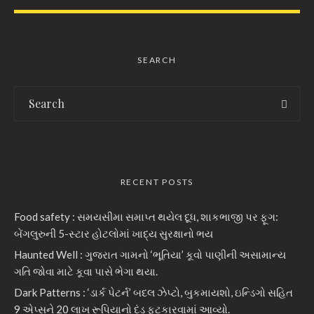
SEARCH
RECENT POSTS
Food safety : સમયસીમા સમાપ્ત થયેલ દૂધ, શાકભાજી પર ફૂગ:
બેંગલુરુની 5-સ્ટાર હોટલોમાં ખાદ્ય સુરક્ષાનો ભય
Haunted Well : ગુજરાત ગામનો ‘ભૂતિયા’ કૂવો પાણીની અસામાન્ય
ગતિ જોવા માટે કૂવા પાસે ભેગા થયા.
Dark Patterns : ‘ડાર્ક પેટર્ન’ બદલ ઝેપ્ટો, બુકમાયશો, ઇન્ડિગો સહિત
9 એપ્સને 20 લાખ રૂપિયાનો દંડ ફટકારવામાં આવ્યો.