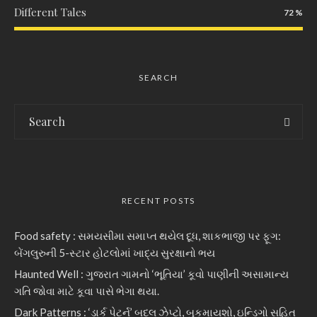
Different Tales
72
SEARCH
RECENT POSTS
Food safety : સમયસીમા સમાપ્ત થયેલ દૂધ, શાકભાજી પર ફૂગ:
બેંગલુરુની 5-સ્ટાર હોટલોમાં ખાદ્ય સુરક્ષાનો ભય
Haunted Well : ગુજરાત ગામનો ‘ભૂતિયા’ કૂવો પાણીની અસામાન્ય
ગતિ જોવા માટે કૂવા પાસે ભેગા થયા.
Dark Patterns : ‘ડાર્ક પેટર્ન’ બદલ ઝેપ્ટો, બુકમાયશો, ઇન્ડિગો સહિત