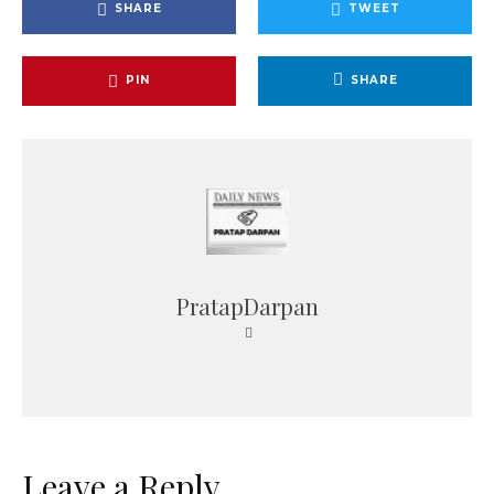
SHARE
TWEET
PIN
SHARE
PratapDarpan
Leave a Reply