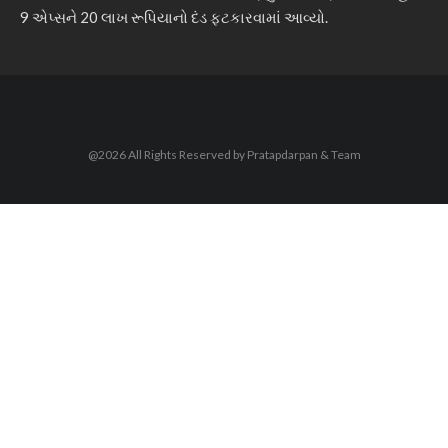
9 એપ્સને 20 લાખ રૂપિયાનો દંડ ફટકારવામાં આવ્યો.
@2026 All Rights Reserved by Pratapdarpan & Team