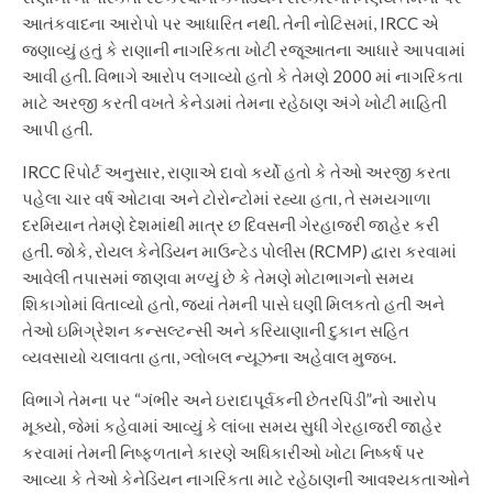
આતંકવાદના આરોપો પર આધારિત નથી. તેની નોટિસમાં, IRCC એ
જણાવ્યું હતું કે રાણાની નાગરિકતા ખોટી રજૂઆતના આધારે આપવામાં
આવી હતી. વિભાગે આરોપ લગાવ્યો હતો કે તેમણે 2000 માં નાગરિકતા
માટે અરજી કરતી વખતે કેનેડામાં તેમના રહેઠાણ અંગે ખોટી માહિતી
આપી હતી.
IRCC રિપોર્ટ અનુસાર, રાણાએ દાવો કર્યો હતો કે તેઓ અરજી કરતા
પહેલા ચાર વર્ષ ઓટાવા અને ટોરોન્ટોમાં રહ્યા હતા, તે સમયગાળા
દરમિયાન તેમણે દેશમાંથી માત્ર છ દિવસની ગેરહાજરી જાહેર કરી
હતી. જોકે, રોયલ કેનેડિયન માઉન્ટેડ પોલીસ (RCMP) દ્વારા કરવામાં
આવેલી તપાસમાં જાણવા મળ્યું છે કે તેમણે મોટાભાગનો સમય
શિકાગોમાં વિતાવ્યો હતો, જ્યાં તેમની પાસે ઘણી મિલકતો હતી અને
તેઓ ઇમિગ્રેશન કન્સલ્ટન્સી અને કરિયાણાની દુકાન સહિત
વ્યવસાયો ચલાવતા હતા, ગ્લોબલ ન્યૂઝના અહેવાલ મુજબ.
વિભાગે તેમના પર “ગંભીર અને ઇરાદાપૂર્વકની છેતરપિંડી”નો આરોપ
મૂક્યો, જેમાં કહેવામાં આવ્યું કે લાંબા સમય સુધી ગેરહાજરી જાહેર
કરવામાં તેમની નિષ્ફળતાને કારણે અધિકારીઓ ખોટા નિષ્કર્ષ પર
આવ્યા કે તેઓ કેનેડિયન નાગરિકતા માટે રહેઠાણની આવશ્યકતાઓને