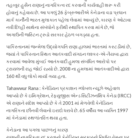
તહવ્વુર હુસૈન રાણાનું નાગરિકત્વ રદ કરવાની કાર્યવાહી શરૂ કરી
હોવાનું કહેવાય છે. આ પગલું 26 ફેબ્રુઆરીએ કેનેડાના વડા પ્રધાન
માર્ક કાર્નીની ભારત મુલાકાત પહેલા લેવામાં આવ્યું છે, કારણ કે ઓટાવા
નવી દિલ્હી સાથેના સંબંધોને ફરીથી સ્થાપિત કરવા માંગે છે, જે
અગાઉની જસ્ટિન ટ્રુડો સરકાર હેઠળ બગડ્યા હતા.
પાકિસ્તાનમાં જન્મેલા ઉદ્યોગપતિ રાણા હાલમાં ભારતમાં કસ્ટડીમાં છે,
જ્યાં તે પાકિસ્તાન સ્થિત આતંકવાદી સંગઠન લશ્કર-એ-તૈયબા દ્વારા
કરવામાં આવેલા મુંબઈ આતંકવાદી હુમલા સંબંધિત આરોપો પર
ટ્રાયલની રાહ જોઈ રહ્યો છે. 2008 ના હુમલામાં આતંકવાદીઓ દ્વારા
160 થી વધુ લોકો માર્યા ગયા હતા.
Tahawwur Rana : કેનેડિયન પ્રકાશન ગ્લોબલ ન્યૂઝે અહેવાલ
આપ્યો છે કે ઇમિગ્રેશન, રેફ્યુજીસ એન્ડ સિટીઝનશિપ કેનેડા (IRCC)
એ રાણાને સંદેશ આપ્યો છે કે તે 2001 માં મેળવેલી કેનેડિયન
નાગરિકતા છીનવી લેવાનો ઇરાદો ધરાવે છે. 65 વર્ષીય આ વ્યક્તિ 1997
માં કેનેડામાં સ્થળાંતરિત થયા હતા.
કેનેડાના આ પગલા પાછળનું કારણ
રાણાની નાગરિકતા રદ કરવાનો કેનેડિયન સરકારનો નિર્ણય તેમના પર