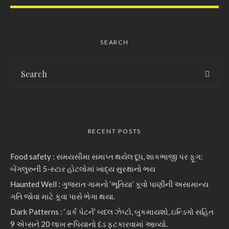
SEARCH
RECENT POSTS
Food safety : સમયસીમા સમાપ્ત થયેલ દૂધ, શાકભાજી પર ફૂગ:
બેંગલુરુની 5-સ્ટાર હોટલોમાં ખાદ્ય સુરક્ષાનો ભય
Haunted Well : ગુજરાત ગામનો ‘ભૂતિયા’ કૂવો પાણીની અસામાન્ય
ગતિ જોવા માટે કૂવા પાસે ભેગા થયા.
Dark Patterns : ‘ડાર્ક પેટર્ન’ બદલ ઝેપ્ટો, બુકમાયશો, ઇન્ડિગો સહિત
9 એપ્સને 20 લાખ રૂપિયાનો દંડ ફટકારવામાં આવ્યો.