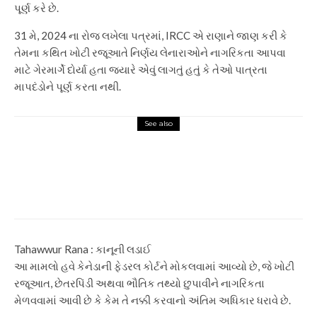
પૂર્ણ કરે છે.
31 મે, 2024 ના રોજ લખેલા પત્રમાં, IRCC એ રાણાને જાણ કરી કે
તેમના કથિત ખોટી રજૂઆતે નિર્ણય લેનારાઓને નાગરિકતા આપવા
માટે ગેરમાર્ગે દોર્યા હતા જ્યારે એવું લાગતું હતું કે તેઓ પાત્રતા
માપદંડોને પૂર્ણ કરતા નથી.
See also
Top News
Bdmbet Offizielle Web Site 400 Reward + 250
Freispiele
Tahawwur Rana : કાનૂની લડાઈ
આ મામલો હવે કેનેડાની ફેડરલ કોર્ટને મોકલવામાં આવ્યો છે, જે ખોટી
રજૂઆત, છેતરપિંડી અથવા ભૌતિક તથ્યો છુપાવીને નાગરિકતા
મેળવવામાં આવી છે કે કેમ તે નક્કી કરવાનો અંતિમ અધિકાર ધરાવે છે.