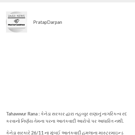
PratapDarpan
Tahawwur Rana : કેનેડા સરકાર દ્વારા તહવ્વુર રાણાનું નાગરિકત્વ રદ
કરવાનો નિર્ણય તેમના પરના આતંકવાદી આરોપો પર આધારિત નથી.
કેનેડા સરકારે 26/11 ના મુંબઈ આતંકવાદી હુમલાના માસ્ટરમાઇન્ડ