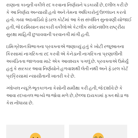
રાણાના કાનૂની વકીલે રદ કરવાના નિર્ણયને પડકાર્યો છે, દલીલ કરી છે
કે આ નિર્ણય અન્યાયી હતો અને તેમના અધિકારોનું ઉલ્લંઘન કરતો
હતો. ગયા અઠવાડિયે ફેડરલ કોર્ટમાં આ કેસ સંબંધિત સુનાવણી યોજાઈ
હતી, જે દરમિયાન સરકારી વકીલોએ કેટલીક સંવેદનશીલ રાષ્ટ્રીય
સુરક્ષા માહિતી છુપાવવાની પરવાનગી માંગી હતી.
ઇમિગ્રેશન વિભાગના પ્રવક્તાએ જણાવ્યું હતું કે ખોટી રજૂઆતના
કિસ્સામાં નાગરિકતા રદ કરવી એ કેનેડાની નાગરિકતા પ્રણાલીની
અખંડિતતા જાળવવા માટે એક આવશ્યક પગલું છે. પ્રવક્તાએ ઉમેર્યું
હતું કે સરકાર આવા નિર્ણયોને હળવાશથી લેતી નથી અને ફેડરલ કોર્ટ
પ્રક્રિયામાં ન્યાયીતાની ખાતરી કરે છે.
ગ્લોબલ ન્યૂઝે ભૂતકાળના કેસોની સમીક્ષા કરી હતી, જે દર્શાવે છે કે
આવા રદબાતલ ભાગ્યે જ જોવા મળે છે, છેલ્લા દાયકામાં ફક્ત થોડા જ
કેસ નોંધાયા છે.