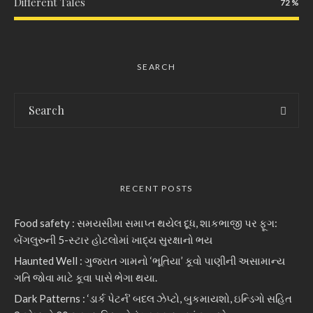
Different Tales
72
SEARCH
RECENT POSTS
Food safety : સમયસીમા સમાપ્ત થયેલ દૂધ, શાકભાજી પર ફૂગ:
બેંગલુરુની 5-સ્ટાર હોટલોમાં ખાદ્ય સુરક્ષાનો ભય
Haunted Well : ગુજરાત ગામનો ‘ભૂતિયા’ કૂવો પાણીની અસામાન્ય
ગતિ જોવા માટે કૂવા પાસે ભેગા થયા.
Dark Patterns : ‘ડાર્ક પેટર્ન’ બદલ ઝેપ્ટો, બુકમાયશો, ઇન્ડિગો સહિત