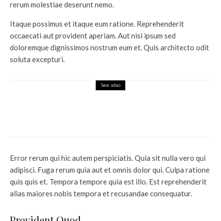
rerum molestiae deserunt nemo.
Itaque possimus et itaque eum ratione. Reprehenderit
occaecati aut provident aperiam. Aut nisi ipsum sed
doloremque dignissimos nostrum eum et. Quis architecto odit
soluta excepturi.
See also
Top News
Drama film: The Vampire
Diaries Season 4 (Tv Series)
Error rerum qui hic autem perspiciatis. Quia sit nulla vero qui
adipisci. Fuga rerum quia aut et omnis dolor qui. Culpa ratione
quis quis et. Tempora tempore quia est illo. Est reprehenderit
alias maiores nobis tempora et recusandae consequatur.
Provident Quod