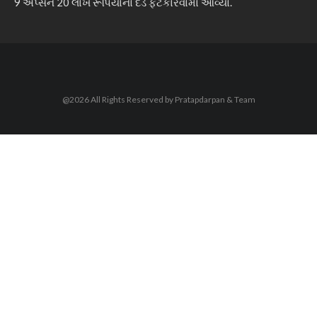
9 એપ્સને 20 લાખ રૂપિયાનો દંડ ફટકારવામાં આવ્યો.
@2026 All Rights Reserved by Pratapdarpan & Team