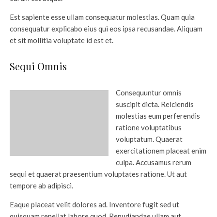
Est sapiente esse ullam consequatur molestias. Quam quia
consequatur explicabo eius qui eos ipsa recusandae. Aliquam
et sit mollitia voluptate id est et.
Sequi Omnis
Consequuntur omnis
suscipit dicta. Reiciendis
molestias eum perferendis
ratione voluptatibus
voluptatum. Quaerat
exercitationem placeat enim
culpa. Accusamus rerum
sequi et quaerat praesentium voluptates ratione. Ut aut
tempore ab adipisci.
Eaque placeat velit dolores ad. Inventore fugit sed ut
quisquam repellat labore quod. Repudiandae ullam aut