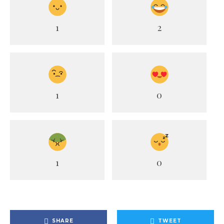
1
2
1
0
1
0
SHARE
TWEET