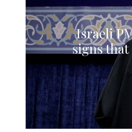
Israeli P
signs that