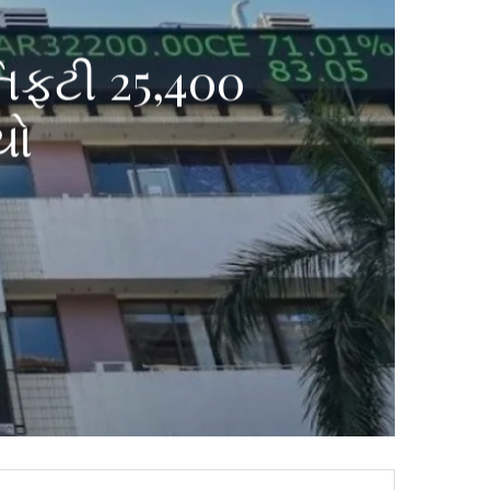
નિફ્ટી 25,400
યો