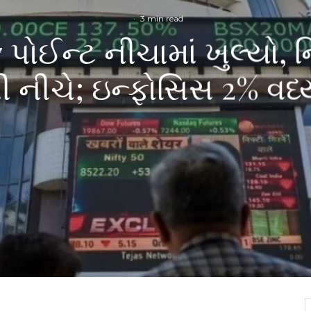
·
3 min read
7 પોઈન્ટ નીચામાં ખુલ્યો, 
ી નીચે; ઇન્ફોસિસ 2% વધ્