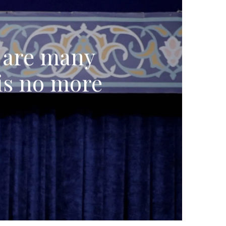
e are many
 is no more