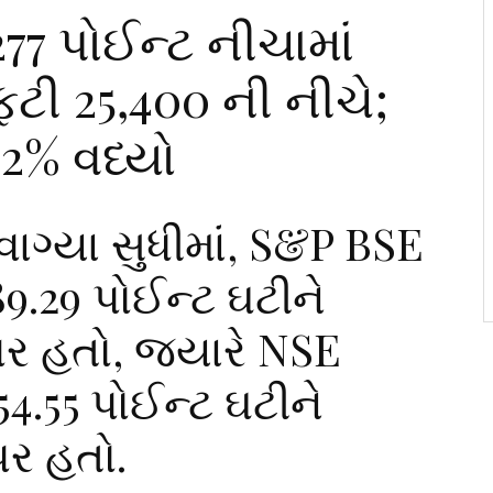
277 પોઈન્ટ નીચામાં
ફ્ટી 25,400 ની નીચે;
2% વધ્યો
વાગ્યા સુધીમાં, S&P BSE
89.29 પોઈન્ટ ઘટીને
પર હતો, જ્યારે NSE
54.55 પોઈન્ટ ઘટીને
પર હતો.