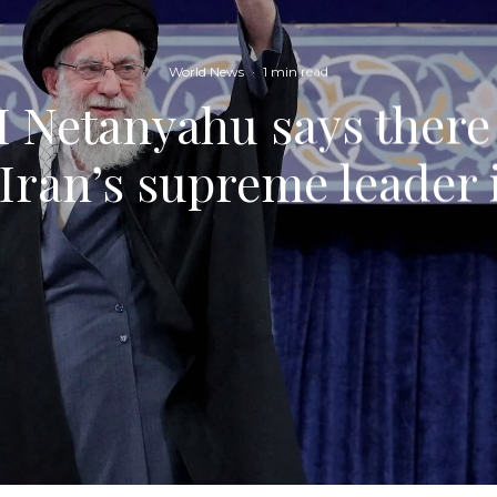
World News
·
1 min read
M Netanyahu says ther
 Iran’s supreme leader