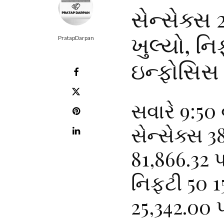
સેન્સેક્સ 
ખુલ્યો, નિ
PratapDarpan
ઇન્ફોસિસ 
સવારે 9:50 
સેન્સેક્સ 3
81,866.32 
નિફ્ટી 50 1
25,342.00 