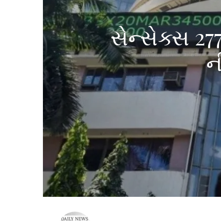
સેન્સેક્સ 27
ન