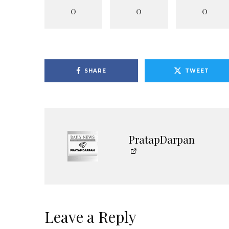
0
0
0
SHARE
TWEET
PratapDarpan
Leave a Reply