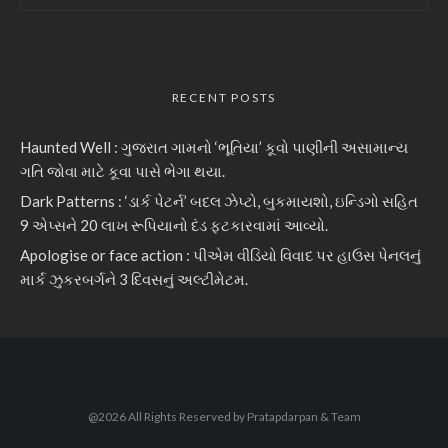
RECENT POSTS
Haunted Well : ગુજરાત ગામનો ‘ભૂતિયા’ કૂવો પાણીની અસામાન્ય
ગતિ જોવા માટે કૂવા પાસે ભેગા થયા.
Dark Patterns : ‘ડાર્ક પેટર્ન’ બદલ ઝેપ્ટો, બુકમાયશો, ઇન્ડિગો સહિત
9 એપ્સને 20 લાખ રૂપિયાનો દંડ ફટકારવામાં આવ્યો.
Apologise or face action : પીએમ વીડિયો વિવાદ પર હાઉસ પેનલનું
માર્ક ઝુકરબર્ગને 3 દિવસનું અલ્ટીમેટમ.
@2026 All Rights Reserved by Pratapdarpan & Team