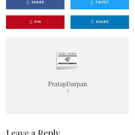
SHARE
TWEET
PIN
SHARE
PratapDarpan
Leave a Reply