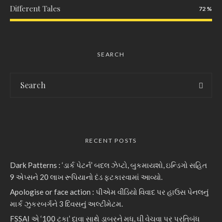
Different Tales
72
SEARCH
RECENT POSTS
Dark Patterns : ‘ડાર્ક પેટર્ન’ બદલ ઝેપ્ટો, બુકમાયશો, ઇન્ડિગો સહિત
9 એપ્સને 20 લાખ રૂપિયાનો દંડ ફટકારવામાં આવ્યો.
Apologise or face action : પીએમ વીડિયો વિવાદ પર હાઉસ પેનલનું
માર્ક ઝુકરબર્ગને 3 દિવસનું અલ્ટીમેટમ.
FSSAI એ ‘100 ટકા’ દાવા સાથે ડાબરને મધ, ઘી વેચવા પર પ્રતિબંધ