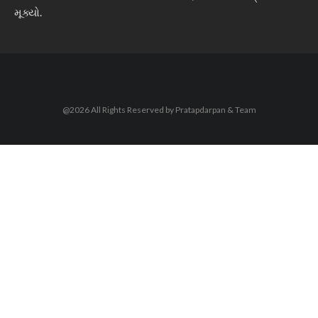
મૂક્યો.
@2026 All Rights Reserved by Pratapdarpan & Team