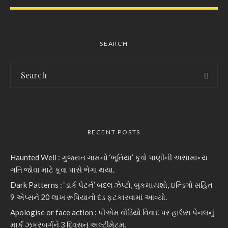
SEARCH
RECENT POSTS
Haunted Well : ગુજરાત ગામનો ‘ભૂતિયા’ કૂવો પાણીની અસામાન્ય
ગતિ જોવા માટે કૂવા પાસે ભેગા થયા.
Dark Patterns : ‘ડાર્ક પેટર્ન’ બદલ ઝેપ્ટો, બુકમાયશો, ઇન્ડિગો સહિત
9 એપ્સને 20 લાખ રૂપિયાનો દંડ ફટકારવામાં આવ્યો.
Apologise or face action : પીએમ વીડિયો વિવાદ પર હાઉસ પેનલનું
માર્ક ઝુકરબર્ગને 3 દિવસનું અલ્ટીમેટમ.