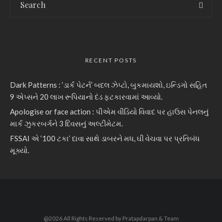
RECENT POSTS
Dark Patterns : ‘ડાર્ક પેટર્ન’ બદલ ઝેપ્ટો, બુકમાયશો, ઇન્ડિગો સહિત
9 એપ્સને 20 લાખ રૂપિયાનો દંડ ફટકારવામાં આવ્યો.
Apologise or face action : પીએમ વીડિયો વિવાદ પર હાઉસ પેનલનું
માર્ક ઝુકરબર્ગને 3 દિવસનું અલ્ટીમેટમ.
FSSAI એ ‘100 ટકા’ દાવા સાથે ડાબરને મધ, ઘી વેચવા પર પ્રતિબંધ
મૂક્યો.
@2026 All Rights Reserved by Pratapdarpan & Team