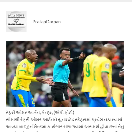
PratapDarpan
રેફરી ઓમર આર્તન, કેન્દ્ર, (એપી ફોટો)
સોમાલી રેફરી ઓમર આર્ટનને યુનાઇટેડ સ્ટેટ્સમાં પ્રવેશ નકારવામાં
આવ્યા બાદ ટુર્નામેન્ટમાં કાર્યભાર સંભાળવામાં અસમર્થ હોવા છતાં તેનું