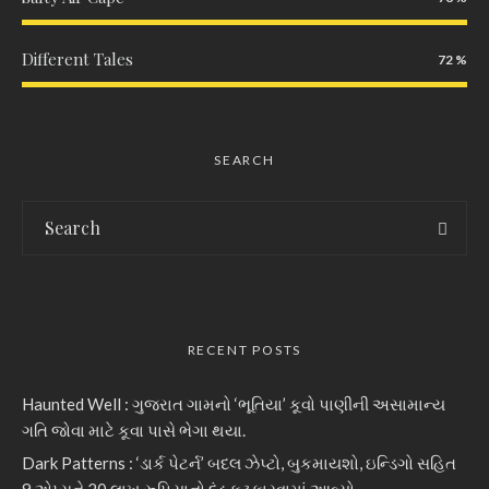
Different Tales
72
SEARCH
RECENT POSTS
Haunted Well : ગુજરાત ગામનો ‘ભૂતિયા’ કૂવો પાણીની અસામાન્ય
ગતિ જોવા માટે કૂવા પાસે ભેગા થયા.
Dark Patterns : ‘ડાર્ક પેટર્ન’ બદલ ઝેપ્ટો, બુકમાયશો, ઇન્ડિગો સહિત