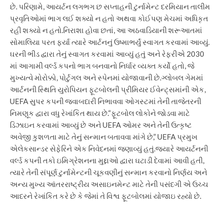
છે. પરિણામે, આયર્ટન લગભગ છ સપ્તાહની ટુર્નામેન્ટ દરમિયાન તાલીમ
પ્રવૃતિઓમાં ભાગ લઈ શક્યો ન હતો અથવા કોઈપણ મેચમાં અધિકૃત
રહી શક્યો ન હતો.
નિરાશા હોવા છતાં, આ અઠવાડિયાની શરૂઆતમાં
સોમાલિયા પરત ફર્યા ત્યારે આર્ટનનું ઉષ્માભર્યું સ્વાગત કરવામાં આવ્યું.
ઘરની ભીડ દ્વારા તેનું સ્વાગત કરવામાં આવ્યું હતું અને રેફરીએ 2030
માં આગામી વર્લ્ડ કપનો ભાગ બનવાનો નિર્ધાર વ્યક્ત કર્યો હતો, જે
મુખ્યત્વે મોરોક્કો, પોર્ટુગલ અને સ્પેનમાં યોજાવાની છે.
ગ્લોબલ ગેમમાં
આર્ટનની સ્થિતિ યુરોપિયન ફૂટબોલની પ્રીમિયર ઈવેન્ટ્સમાંની એક,
UEFA સુપર કપની જવાબદારી નિભાવવા ઓગસ્ટમાં તેની તાજેતરની
નિમણૂક દ્વારા વધુ રેખાંકિત થાય છે.
“ફૂટબોલ લોકોને જોડવા માટે
ડિઝાઇન કરવામાં આવ્યું છે અને UEFA ઓમર અને તેની ઉત્કૃષ્ટ
અવેજી કુશળતા માટે તેનું સન્માન બતાવવા માંગે છે,” UEFA પ્રમુખ
એલેકસાન્ડર સેફેરિને એક નિવેદનમાં જણાવ્યું હતું.
જ્યારે આયર્ટનની
વર્લ્ડ કપની તકો ઇમિગ્રેશનના મુદ્દાઓ દ્વારા ઘટાડી દેવામાં આવી હતી,
ત્યારે તેની સંપૂર્ણ ટુર્નામેન્ટની ચૂકવણીનું સન્માન કરવાનો નિર્ણય અને
અન્ય મુખ્ય આંતરરાષ્ટ્રીય અસાઇનમેન્ટ માટે તેની પસંદગી એ ઉચ્ચ
આદરને રેખાંકિત કરે છે કે જેમાં તે વિશ્વ ફૂટબોલમાં યોજાઇ રહ્યો છે.