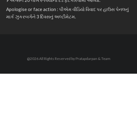
9 એપ્સને 20 લાખ રૂપિયાનો દંડ ફટકારવામાં આવ્યો.
Apologise or face action : પીએમ વીડિયો વિવાદ પર હાઉસ પેનલનું
માર્ક ઝુકરબર્ગને 3 દિવસનું અલ્ટીમેટમ.
@2026 All Rights Reserved by Pratapdarpan & Team