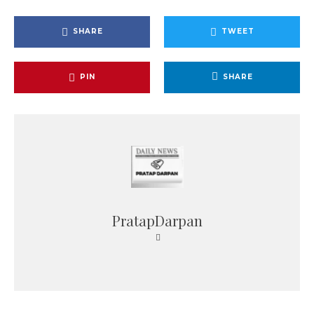
SHARE
TWEET
PIN
SHARE
PratapDarpan