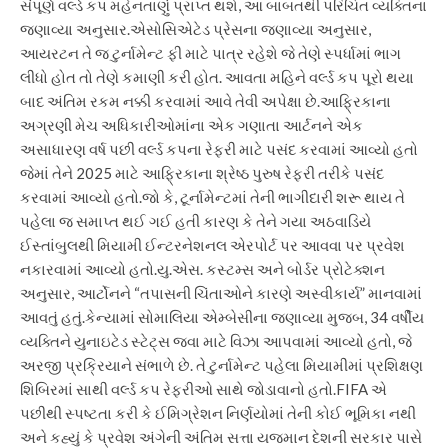
સંપૂર્ણ વર્લ્ડ કપ મહેનતાણું પ્રાપ્ત થશે, આ બાબતથી પરિચિત વ્યક્તિના
જણાવ્યા અનુસાર.
એસોસિએટેડ પ્રેસના જણાવ્યા અનુસાર,
આયરટન તે જ ટુર્નામેન્ટ ફી માટે પાત્ર રહેશે જે તેણે સ્પર્ધામાં ભાગ
લીધો હોત તો તેણે કમાણી કરી હોત. આવતા મહિને વર્લ્ડ કપ પૂરો થયા
બાદ અંતિમ રકમ નક્કી કરવામાં આવે તેવી અપેક્ષા છે.
આફ્રિકાના
અગ્રણી મેચ અધિકારીઓમાંના એક ગણાતા આર્ટનને એક
અસાધારણ વર્ષ પછી વર્લ્ડ કપના રેફરી માટે પસંદ કરવામાં આવ્યો હતો
જેમાં તેને 2025 માટે આફ્રિકાના શ્રેષ્ઠ પુરુષ રેફરી તરીકે પસંદ
કરવામાં આવ્યો હતો.
જો કે, ટૂર્નામેન્ટમાં તેની ભાગીદારી શરૂ થાય તે
પહેલા જ સમાપ્ત થઈ ગઈ હતી કારણ કે તેને ગયા અઠવાડિયે
ઈસ્તાંબુલથી મિયામી ઈન્ટરનેશનલ એરપોર્ટ પર આવવા પર પ્રવેશ
નકારવામાં આવ્યો હતો.
યુ.એસ. કસ્ટમ્સ અને બોર્ડર પ્રોટેક્શન
અનુસાર, આર્ટોનને “તપાસની ચિંતાઓને કારણે અસ્વીકાર્ય” માનવામાં
આવતું હતું.
કેન્યામાં સોમાલિયા એમ્બેસીના જણાવ્યા મુજબ, 34 વર્ષીય
વ્યક્તિને યુનાઇટેડ સ્ટેટ્સ જવા માટે વિઝા આપવામાં આવ્યો હતો, જે
અરજી પ્રક્રિયાને સંભાળે છે. તે ટુર્નામેન્ટ પહેલા મિયામીમાં પ્રશિક્ષણ
શિબિરમાં સાથી વર્લ્ડ કપ રેફરીઓ સાથે જોડાવાનો હતો.
FIFA એ
પછીથી સ્પષ્ટતા કરી કે ઈમિગ્રેશન નિર્ણયોમાં તેની કોઈ ભૂમિકા નથી
અને કહ્યું કે પ્રવેશ અંગેની અંતિમ સત્તા યજમાન દેશની સરકાર પાસે