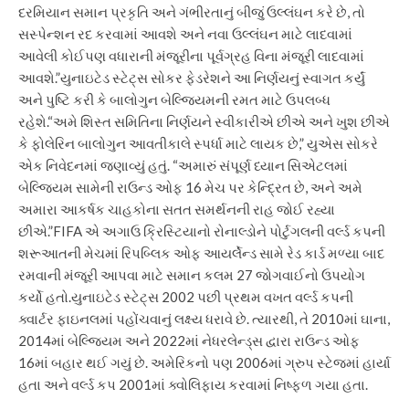
દરમિયાન સમાન પ્રકૃતિ અને ગંભીરતાનું બીજું ઉલ્લંઘન કરે છે, તો
સસ્પેન્શન રદ કરવામાં આવશે અને નવા ઉલ્લંઘન માટે લાદવામાં
આવેલી કોઈપણ વધારાની મંજૂરીના પૂર્વગ્રહ વિના મંજૂરી લાદવામાં
આવશે.”
યુનાઇટેડ સ્ટેટ્સ સોકર ફેડરેશને આ નિર્ણયનું સ્વાગત કર્યું
અને પુષ્ટિ કરી કે બાલોગુન બેલ્જિયમની રમત માટે ઉપલબ્ધ
રહેશે.
“અમે શિસ્ત સમિતિના નિર્ણયને સ્વીકારીએ છીએ અને ખુશ છીએ
કે ફોલેરિન બાલોગુન આવતીકાલે સ્પર્ધા માટે લાયક છે,” યુએસ સોકરે
એક નિવેદનમાં જણાવ્યું હતું. “અમારું સંપૂર્ણ ધ્યાન સિએટલમાં
બેલ્જિયમ સામેની રાઉન્ડ ઓફ 16 મેચ પર કેન્દ્રિત છે, અને અમે
અમારા આકર્ષક ચાહકોના સતત સમર્થનની રાહ જોઈ રહ્યા
છીએ.”
FIFA એ અગાઉ ક્રિસ્ટિયાનો રોનાલ્ડોને પોર્ટુગલની વર્લ્ડ કપની
શરૂઆતની મેચમાં રિપબ્લિક ઓફ આયર્લેન્ડ સામે રેડ કાર્ડ મળ્યા બાદ
રમવાની મંજૂરી આપવા માટે સમાન કલમ 27 જોગવાઈનો ઉપયોગ
કર્યો હતો.
યુનાઇટેડ સ્ટેટ્સ 2002 પછી પ્રથમ વખત વર્લ્ડ કપની
ક્વાર્ટર ફાઇનલમાં પહોંચવાનું લક્ષ્ય ધરાવે છે. ત્યારથી, તે 2010માં ઘાના,
2014માં બેલ્જિયમ અને 2022માં નેધરલેન્ડ્સ દ્વારા રાઉન્ડ ઓફ
16માં બહાર થઈ ગયું છે. અમેરિકનો પણ 2006માં ગ્રુપ સ્ટેજમાં હાર્યા
હતા અને વર્લ્ડ કપ 2001માં ક્વોલિફાય કરવામાં નિષ્ફળ ગયા હતા.