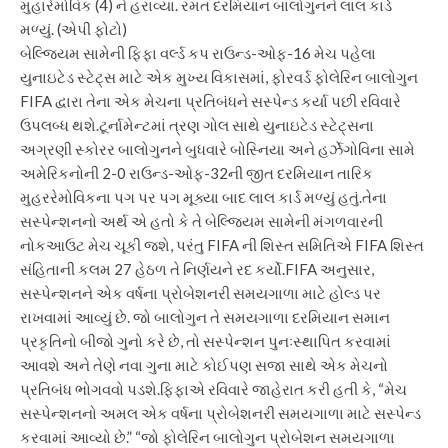
મુહારેમોવિક (4) ને હરાવ્યા. રમત દરમિયાન બાલોગુનને લાલ કાર્ડ
મળ્યું. (એપી ફોટો)
બેલ્જિયમ સામેની ફિફા વર્લ્ડ કપ રાઉન્ડ-ઓફ-16 મેચ પહેલા
યુનાઇટેડ સ્ટેટ્સ માટે એક મુખ્ય વિકાસમાં, ફોરવર્ડ ફોલેરિન બાલોગુન
FIFA દ્વારા તેના એક મેચના પ્રતિબંધને સસ્પેન્ડ કર્યા પછી રવિવારે
ઉપલબ્ધ થશે.
ટૂર્નામેન્ટમાં ત્રણ ગોલ સાથે યુનાઇટેડ સ્ટેટ્સના
અગ્રણી સ્કોરર બાલોગુનને બુધવારે બોસ્નિયા અને હર્ઝેગોવિના સામે
અમેરિકનોની 2-0 રાઉન્ડ-ઓફ-32ની જીત દરમિયાન તારિક
મુહરરેમોવિકના પગ પર પગ મૂક્યા બાદ લાલ કાર્ડ મળ્યું હતું.
તેના
સસ્પેન્શનનો અર્થ એ હતો કે તે બેલ્જિયમ સામેની મંગળવારની
નોકઆઉટ મેચ ચૂકી જશે, પરંતુ FIFA ની શિસ્ત સમિતિએ FIFA શિસ્ત
સંહિતાની કલમ 27 હેઠળ તે નિર્ણયને રદ કર્યો.
FIFA અનુસાર,
સસ્પેન્શનને એક વર્ષના પ્રોબેશનરી સમયગાળા માટે હોલ્ડ પર
રાખવામાં આવ્યું છે. જો બાલોગુન તે સમયગાળા દરમિયાન સમાન
પ્રકૃતિનો બીજો ગુનો કરે છે, તો સસ્પેન્શન પુનઃસ્થાપિત કરવામાં
આવશે અને તેણે નવા ગુના માટે કોઈપણ સજા સાથે એક મેચનો
પ્રતિબંધ ભોગવવો પડશે.
ફિફાએ રવિવારે જાહેરાત કરી હતી કે, “મેચ
સસ્પેન્શનનો અમલ એક વર્ષના પ્રોબેશનરી સમયગાળા માટે સસ્પેન્ડ
કરવામાં આવ્યો છે.” “જો ફોલેરિન બાલોગુન પ્રોબેશન સમયગાળા