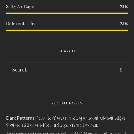
Salty Air Cape
78
Different Tales
72
SEARCH
RECENT POSTS
Dark Patterns : ‘ડાર્ક પેટર્ન’ બદલ ઝેપ્ટો, બુકમાયશો, ઇન્ડિગો સહિત
9 એપ્સને 20 લાખ રૂપિયાનો દંડ ફટકારવામાં આવ્યો.