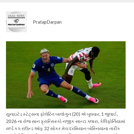
PratapDarpan
યુનાઇટેડ સ્ટેટ્સના ફોલેરિન બાલોગુન (20) એ બુધવાર, 1 જુલાઈ,
2026 ના રોજ સાન ફ્રાન્સિસ્કો નજીક સાન્ટા ક્લારા, કેલિફોર્નિયામાં
વર્લ્ડ કપ રાઉન્ડ ઓફ 32 સોકર મેચ દરમિયાન બોસ્નિયાના તારીક