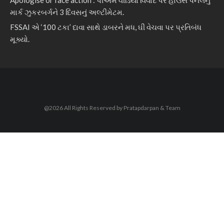
Apologise or face action : પીએમ વીડિયો વિવાદ પર હાઉસ પેનલનું
માર્ક ઝુકરબર્ગને 3 દિવસનું અલ્ટીમેટમ.
FSSAI એ ‘100 ટકા’ દાવા સાથે ડાબરને મધ, ઘી વેચવા પર પ્રતિબંધ
મૂક્યો.
@2026 All Rights Reserved by Pratapdarpan & Team