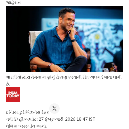
જાહેરાત
ભારતીયો દ્વારા તેમના નાણાંનું રોકાણ કરવાની રીત અલગ દેખાવા લાગી
છે.
ઇન્ડિયા ટુડે બિઝનેસ ડેસ્ક
નવી દિલ્હી,
અપડેટ: 27 ફેબ્રુઆરી, 2026 18:47 IST
લેખિકાઃ જાસ્મીન આનંદ