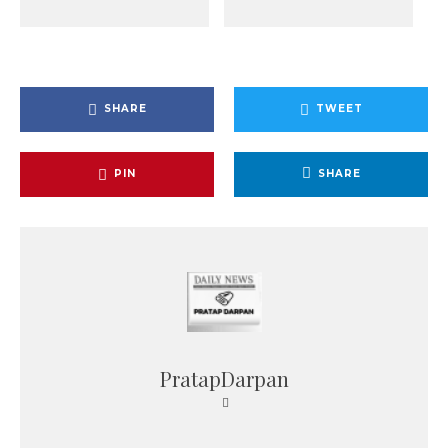
SHARE
TWEET
PIN
SHARE
PratapDarpan