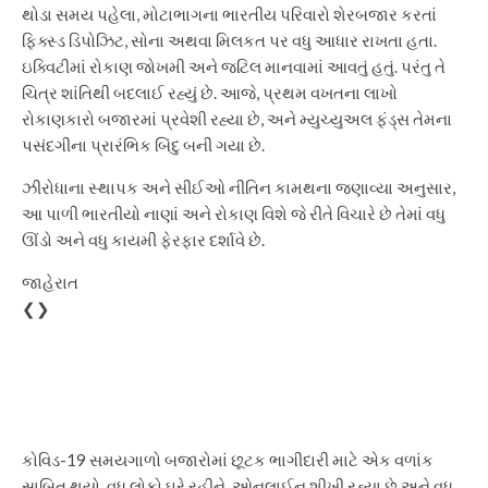
થોડા સમય પહેલા, મોટાભાગના ભારતીય પરિવારો શેરબજાર કરતાં
ફિક્સ્ડ ડિપોઝિટ, સોના અથવા મિલકત પર વધુ આધાર રાખતા હતા.
ઇક્વિટીમાં રોકાણ જોખમી અને જટિલ માનવામાં આવતું હતું. પરંતુ તે
ચિત્ર શાંતિથી બદલાઈ રહ્યું છે. આજે, પ્રથમ વખતના લાખો
રોકાણકારો બજારમાં પ્રવેશી રહ્યા છે, અને મ્યુચ્યુઅલ ફંડ્સ તેમના
પસંદગીના પ્રારંભિક બિંદુ બની ગયા છે.
ઝીરોધાના સ્થાપક અને સીઈઓ નીતિન કામથના જણાવ્યા અનુસાર,
આ પાળી ભારતીયો નાણાં અને રોકાણ વિશે જે રીતે વિચારે છે તેમાં વધુ
ઊંડો અને વધુ કાયમી ફેરફાર દર્શાવે છે.
જાહેરાત
❮❯
કોવિડ-19 સમયગાળો બજારોમાં છૂટક ભાગીદારી માટે એક વળાંક
સાબિત થયો. વધુ લોકો ઘરે રહીને, ઓનલાઈન શીખી રહ્યા છે અને વધુ