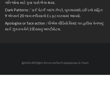
ગતિ જોવા માટે કૂવા પાસે ભેગા થયા.
Dark Patterns : ‘ડાર્ક પેટર્ન’ બદલ ઝેપ્ટો, બુકમાયશો, ઇન્ડિગો સહિત
9 એપ્સને 20 લાખ રૂપિયાનો દંડ ફટકારવામાં આવ્યો.
Apologise or face action : પીએમ વીડિયો વિવાદ પર હાઉસ પેનલનું
માર્ક ઝુકરબર્ગને 3 દિવસનું અલ્ટીમેટમ.
@2026 All Rights Reserved by Pratapdarpan & Team