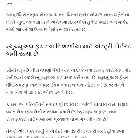
આ વૃદ્ધિ રોકાણકારોના આધારના વિસ્તરણને દર્શાવે છે. નાના શહેરોના
લોકો, યુવા વ્યાવસાયિકો અને પગારદાર લોકો હવે ઇક્વિટી અને માર્કેટ
સાથે જોડાયેલા ઉત્પાદનોમાં રસ લઈ રહ્યા છે.
મ્યુચ્યુઅલ ફંડ નવા નિશાળીયા માટે એન્ટ્રી પોઈન્ટ
બની રહ્યા છે
સૌથી વધુ નોંધનીય વલણો પૈકી એક એ છે કે નવા રોકાણકારો સીધા શેર
ખરીદવાને બદલે મ્યુચ્યુઅલ ફંડ પસંદ કરી રહ્યા છે. મ્યુચ્યુઅલ ફંડ્સ
વૈવિધ્યકરણ અને વ્યવસાયિક વ્યવસ્થાપન ઓફર કરે છે, જે તેમને
નવા નિશાળીયા માટે ઓછા ડરાવી દે છે.
કામથ આ પરિવર્તનને સ્પષ્ટપણે દર્શાવે છે. “બીજો મોટો વિકાસ પ્રથમ
વખત રોકાણકારોની સંખ્યામાં વધારો છે. મ્યુચ્યુઅલ ફંડ્સ નવા
રોકાણકારો માટે બજારમાં પ્રવેશવાનો માર્ગ બની ગયા છે.”
તેમણે એમ પણ કહ્યું કે એકંદરે ભાગીદારીમાં વધારો થયો હોવા છતાં,