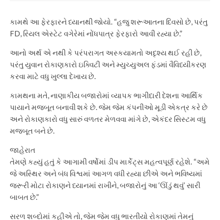
કામથે આ ફેરફારને ધ્યાનથી જોયો. “હજુ શરૂઆતના દિવસો છે, પરંતુ
FD, રિયલ એસ્ટેટ વગેરેમાં નોંધપાત્ર ફેરફારો આવી રહ્યા છે.”
આનો અર્થ એ નથી કે પરંપરાગત અસ્કયામતો અદૃશ્ય થઈ રહી છે,
પરંતુ યુવાન રોકાણકારો ઇક્વિટી અને મ્યુચ્યુઅલ ફંડમાં વૈવિધ્યીકરણ
કરવા માટે વધુ ખુલ્લા દેખાય છે.
કામથના મતે, નાણાકીય બજારોમાં વ્યાપક ભાગીદારી દેશના આર્થિક
પાયાને મજબૂત બનાવી શકે છે. જેમ જેમ કંપનીઓ મૂડી એકત્ર કરે છે
અને રોકાણકારો વધુ સારું વળતર મેળવવા માંગે છે, એકંદર સિસ્ટમ વધુ
મજબૂત બને છે.
જાહેરાત
તેમણે કહ્યું હતું કે આગામી વર્ષોમાં ડીપ માર્કેટ્સ મહત્વપૂર્ણ રહેશે. “અમે
જે અસ્થિર અને બંધ વિશ્વમાં આગળ વધી રહ્યા છીએ અને ભવિષ્યમાં
જરૂરી મોટા રોકાણને ધ્યાનમાં રાખીને, બજારોનું આ ‘ઊંડું થવું’ સારી
બાબત છે.”
સરળ શબ્દોમાં કહીએ તો, જેમ જેમ વધુ ભારતીયો રોકાણમાં તેમનું