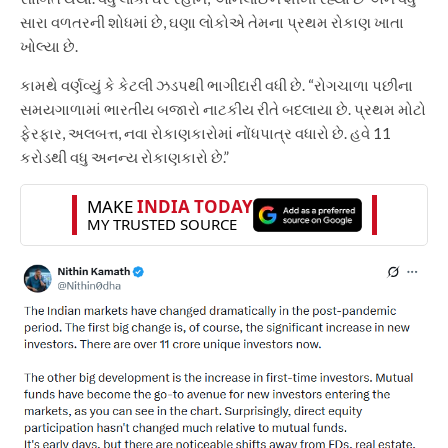
સારા વળતરની શોધમાં છે, ઘણા લોકોએ તેમના પ્રથમ રોકાણ ખાતા
ખોલ્યા છે.
કામથે વર્ણવ્યું કે કેટલી ઝડપથી ભાગીદારી વધી છે. “રોગચાળા પછીના
સમયગાળામાં ભારતીય બજારો નાટકીય રીતે બદલાયા છે. પ્રથમ મોટો
ફેરફાર, અલબત્ત, નવા રોકાણકારોમાં નોંધપાત્ર વધારો છે. હવે 11
કરોડથી વધુ અનન્ય રોકાણકારો છે.”