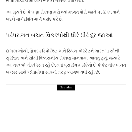
સીધી ઇક્વિટી માલિકી સમાન ગતિએ વધી નથી.
આ સૂચવે છે કે ઘણા રોકાણકારો વ્યક્તિગત શેરો જાતે પસંદ કરવાને
બદલે માર્ગદર્શિત માર્ગ પસંદ કરે છે.
પરંપરાગત બચત વિકલ્પોથી ધીરે ધીરે દૂર જાઓ
દાયકાઓથી, ફિક્સ્ડ ડિપોઝિટ અને રિયલ એસ્ટેટને ભારતમાં સૌથી
સુરક્ષિત અને સૌથી વિશ્વસનીય રોકાણ માનવામાં આવતું હતું. જ્યારે
આ વિકલ્પો લોકપ્રિય રહે છે, ત્યાં પ્રારંભિક સંકેતો છે કે કેટલીક બચત
બજાર સાથે જોડાયેલા સાધનો તરફ આગળ વધી રહી છે.
See also
Sports
નોવાક જોકોવિચ ‘અસાધારણ’
ઓલિમ્પિક ગોલ્ડ જીત્યા પછી
રોમાંચિત: તે મારી સૌથી મોટી
સફળતા હતી