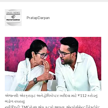
PratapDarpan
એજન્સી: એરક્રાફ્ટ અને હેલિકોપ્ટર ખરીદવા માટે ₹112 કરોડનું
ભંડોળ વપરાયું
નવી દિલ્હી: TMCને વધુ એક ફટકો આપતા, એન્ફોર્સમેન્ટ ડિરેક્ટોરેટ