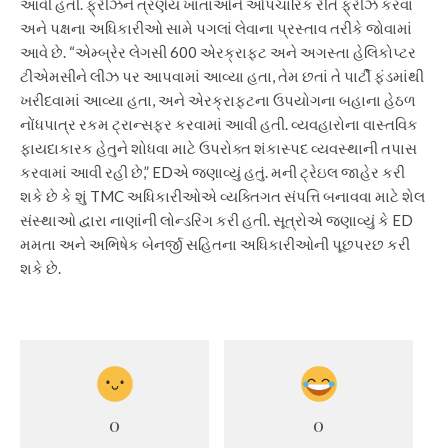
આવી હતી.
ફ્રીઝને ત્રણેય ખાતાઓને ઔપચારિક રીતે ફ્રીઝ કરવા
અને પક્ષના અધિકારીઓ સામે પગલાં લેવાના પ્રસ્તાવ તરીકે જોવામાં
આવે છે.
“એમ્બ્રેર લેગસી 600 એરક્રાફ્ટ અને અગસ્તા હેલિકોપ્ટર
ટીએમસીને લીઝ પર આપવામાં આવ્યા હતા, તેમ છતાં તે પાર્ટી ફંડમાંથી
ખરીદવામાં આવ્યા હતા, અને એરક્રાફ્ટના ઉપયોગના બહાના હેઠળ
નોંધપાત્ર રકમ ટ્રાન્સફર કરવામાં આવી હતી. વ્યવહારોના વાસ્તવિક
ફાયદાકારક હેતુને શોધવા માટે ઉપરોક્ત શંકાસ્પદ વ્યવસ્થાની તપાસ
કરવામાં આવી રહી છે,” EDએ જણાવ્યું હતું.
મની ટ્રેઇલ જાહેર કરી
શકે છે કે શું TMC અધિકારીઓએ વ્યક્તિગત સંપત્તિ બનાવવા માટે શેલ
સંસ્થાઓ દ્વારા નાણાંની લોન્ડરિંગ કરી હતી. સૂત્રોએ જણાવ્યું કે ED
મમતા અને અભિષેક બેનર્જી સહિતના અધિકારીઓની પૂછપરછ કરી
શકે છે.
0
0