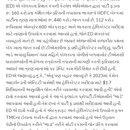
(ED) એ કોલકાતા સ્થિત કંપની કેરવેલ એવિએશન દ્વારા પાર્ટી ફંડના
રૂ. 160 કરોડના કથિત લોન્ડરિંગની તપાસના ભાગરૂપે HDFC બેન્કમાં
પાર્ટીના ત્રણ ખાતાઓમાં રૂ. 440 કરોડ જપ્ત કર્યા છે. 112 કરોડ
રૂપિયામાં એમ્બ્રેર 600 એરક્રાફ્ટ અને અગસ્તા હેલિકોપ્ટર ખરીદવા
માટે નાણાંનો ઉપયોગ કરવામાં આવ્યો હતો, જેને ED શંકાસ્પદ
વ્યવહારો માને છે. આ પહેલીવાર છે જ્યારે એજન્સીએ રાજકીય પક્ષના
બેંક ખાતા જપ્ત કર્યા છે.
‘ટીએમસીના ફંડથી હેલિકોપ્ટર ખરીદ્યું, પાર્ટીને
ભાડે અપાયું વિમાન’
ગયા મહિને કોલકાતા પોલીસે બળવાખોર ટીએમસી
ધારાસભ્યોની ભંડોળના સ્ત્રોતની તપાસની માંગણી કરતી ફરિયાદના
આધારે આ ત્રણ ખાતાઓ પર ડેબિટ કામગીરી સ્થિર કરી દીધી હતી.
EDએ જણાવ્યું હતું કે, “એવું પણ બહાર આવ્યું છે કે 2023માં કેમેન
આઇલેન્ડની એન્ટિટી પાસેથી આ હેલિકોપ્ટર ખરીદવા માટે $1.7
મિલિયનની અસુરક્ષિત લોન તરીકે વ્યવસ્થા કરવામાં આવી હતી.”
એવો
દાવો કરવામાં આવ્યો હતો કે આ બે ફ્લાઇંગ પ્રોપર્ટી ટીએમસીને “ભાડે”
આપવામાં આવી હતી તેમ છતાં તે પાર્ટી ફંડમાંથી ખરીદવામાં આવી હતી.
ED એ દાવો કર્યો હતો કે એરક્રાફ્ટ અને હેલિકોપ્ટરનો ઉપયોગ ફક્ત
TMCના ટોચના કાર્યકર્તા દ્વારા કરવામાં આવ્યો હતો અને ઉડ્ડયન
પેઢીનો ઉપયોગ કરીને “ભાડા” તરીકે મોટી રકમની લોન્ડરિંગ કરવામાં