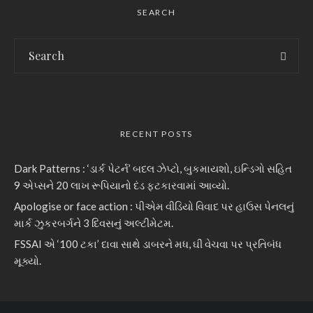
SEARCH
RECENT POSTS
Dark Patterns : ‘ડાર્ક પેટર્ન’ બદલ ઝેપ્ટો, બુકમાયશો, ઇન્ડિગો સહિત
9 એપ્સને 20 લાખ રૂપિયાનો દંડ ફટકારવામાં આવ્યો.
Apologise or face action : પીએમ વીડિયો વિવાદ પર હાઉસ પેનલનું
માર્ક ઝુકરબર્ગને 3 દિવસનું અલ્ટીમેટમ.
FSSAI એ ‘100 ટકા’ દાવા સાથે ડાબરને મધ, ઘી વેચવા પર પ્રતિબંધ
મૂક્યો.