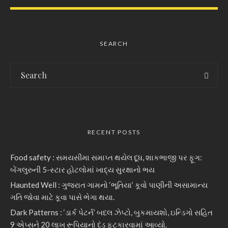
SEARCH
RECENT POSTS
Food safety : સમયસીમા સમાપ્ત થયેલ દૂધ, શાકભાજી પર ફૂગ:
બેંગલુરુની 5-સ્ટાર હોટલોમાં ખાદ્ય સુરક્ષાનો ભય
Haunted Well : ગુજરાત ગામનો ‘ભૂતિયા’ કૂવો પાણીની અસામાન્ય
ગતિ જોવા માટે કૂવા પાસે ભેગા થયા.
Dark Patterns : ‘ડાર્ક પેટર્ન’ બદલ ઝેપ્ટો, બુકમાયશો, ઇન્ડિગો સહિત
9 એપ્સને 20 લાખ રૂપિયાનો દંડ ફટકારવામાં આવ્યો.