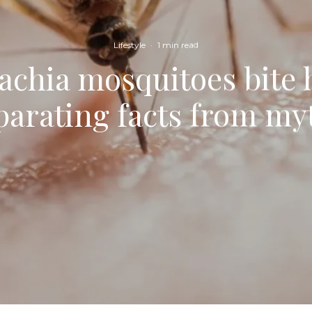
Lifestyle
·
1 min read
achia mosquitoes bite
parating facts from my