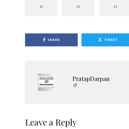
0
0
0
SHARE
TWEET
PratapDarpan
Leave a Reply