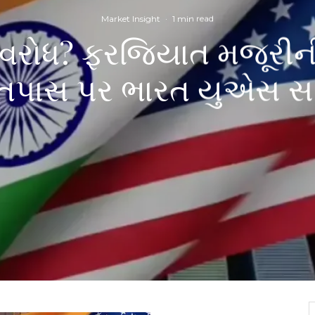
Market Insight
·
1 min read
અવરોધ? ફરજિયાત મજૂરીન
 તપાસ પર ભારત યુએસ સાથ