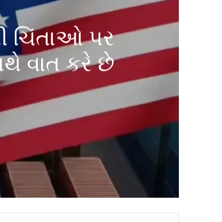
ી ચિંતાઓ પર
ે વાત કરે છે