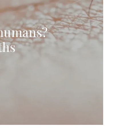
 humans?
ths