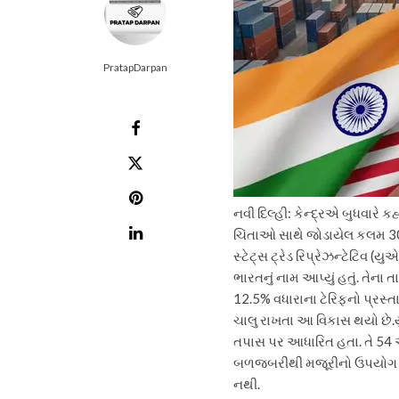
PratapDarpan
નવી દિલ્હી: કેન્દ્રએ બુધવારે 
ચિંતાઓ સાથે જોડાયેલ કલમ 301 
સ્ટેટ્સ ટ્રેડ રિપ્રેઝન્ટેટિવ 
ભારતનું નામ આપ્યું હતું. તે
12.5% ​​વધારાના ટેરિફનો પ્રસ્તા
ચાલુ રાખતા આ વિકાસ થયો છે.
તપાસ પર આધારિત હતા.
તે 54 
બળજબરીથી મજૂરીનો ઉપયોગ કર
નથી.