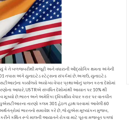
કહ્યું કે તે બળજબરીથી મજૂરી અને વધારાની ઔદ્યોગિક ક્ષમતા અંગેની
તપાસ અંગે યુનાઇટેડ સ્ટેટ્સના સંપર્કમાં છે.
અગાઉ, યુનાઇટેડ
​​(યુએસટીઆર)ના કાર્યાલયે અયોગ્ય વેપાર પ્રથાઓનું પાલન કરતા દેશોમાં
ના તારણોના આધારે, USTRએ સંબંધિત દેશોમાંથી આયાત પર 10% થી
વ મૂક્યો છે.
ભારત અને અમેરિકા દ્વિપક્ષીય વેપાર કરાર પર વાતચીત
યુએસટીઆરના તારણો કલમ 301 હેઠળ હાથ ધરવામાં આવેલી 60
અર્થતંત્રોમાં ભારતનો સમાવેશ કરે છે, જે યુએસ મૂલ્યાંકન મુજબ,
ીને કથિત રૂપે માલની આયાતને રોકવા માટે પૂરતા મજબૂત પગલાં