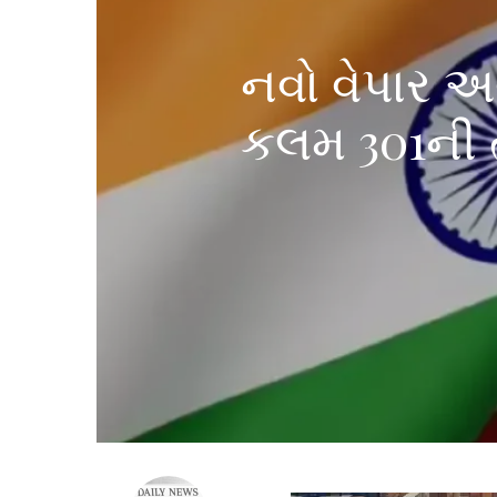
નવો વેપાર 
કલમ ​​301ની