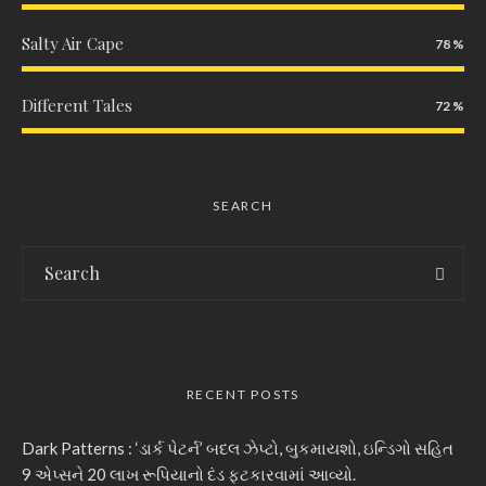
Salty Air Cape
78
Different Tales
72
SEARCH
RECENT POSTS
Dark Patterns : ‘ડાર્ક પેટર્ન’ બદલ ઝેપ્ટો, બુકમાયશો, ઇન્ડિગો સહિત
9 એપ્સને 20 લાખ રૂપિયાનો દંડ ફટકારવામાં આવ્યો.