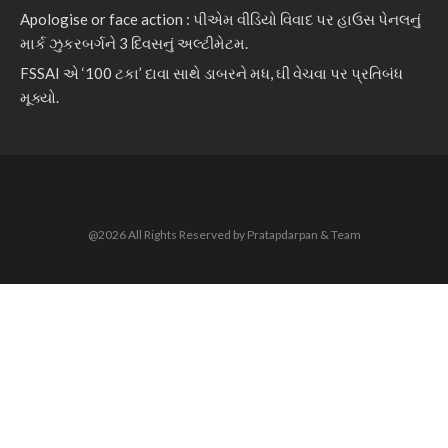
Apologise or face action : પીએમ વીડિયો વિવાદ પર હાઉસ પેનલનું
માર્ક ઝુકરબર્ગને 3 દિવસનું અલ્ટીમેટમ.
FSSAI એ ‘100 ટકા’ દાવા સાથે ડાબરને મધ, ઘી વેચવા પર પ્રતિબંધ
મૂક્યો.
@2026 All Rights Reserved by Pratapdarpan & Team