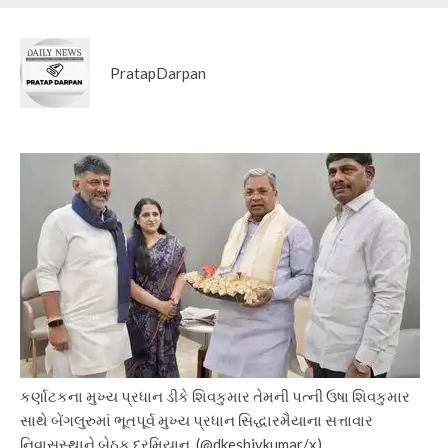
PratapDarpan
કર્ણાટકના મુખ્ય પ્રધાન ડીકે શિવકુમાર તેમની પત્ની ઉષા શિવકુમાર
સાથે બેંગલુરુમાં ભૂતપૂર્વ મુખ્ય પ્રધાન સિદ્ધારમૈયાના સત્તાવાર
નિવાસસ્થાને બેઠક દરમિયાન. (@dkeshivkumar/x)