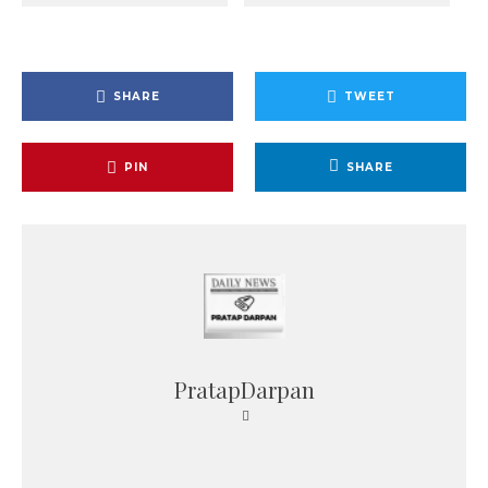
SHARE
TWEET
PIN
SHARE
PratapDarpan