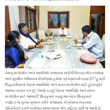
તેમનું માર્ગદર્શન અને આશીર્વાદ રાજ્યના સર્વાંગી વિકાસ, લોકકલ્યાણ
અને સુરક્ષિત ભવિષ્યના નિર્માણમાં હંમેશા પ્રેરણાદાયી રહ્યા છે.“
“હું શ્રી
સિદ્ધારમૈયાનો તેમના આશીર્વાદ અને સતત માર્ગદર્શન માટે હૃદયપૂર્વક
આભાર વ્યક્ત કરું છું,” તેમણે કહ્યું.
“તેમના આશીર્વાદ અને સતત
માર્ગદર્શન માટે આભારી,” શિવકુમારે કહ્યું.
આ બેઠક શિવકુમારે
કર્ણાટકના મુખ્ય પ્રધાન તરીકે રાજ્યમાં કોંગ્રેસના નેતૃત્વમાં
પરિવર્તનને પગલે કાર્યભાર સંભાળ્યાના એક મહિના પછી જ આવી છે.