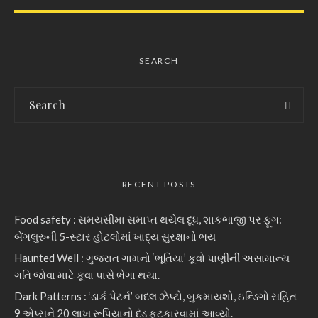
SEARCH
RECENT POSTS
Food safety : સમયસીમા સમાપ્ત થયેલ દૂધ, શાકભાજી પર ફૂગ:
બેંગલુરુની 5-સ્ટાર હોટલોમાં ખાદ્ય સુરક્ષાનો ભય
Haunted Well : ગુજરાત ગામનો ‘ભૂતિયા’ કૂવો પાણીની અસામાન્ય
ગતિ જોવા માટે કૂવા પાસે ભેગા થયા.
Dark Patterns : ‘ડાર્ક પેટર્ન’ બદલ ઝેપ્ટો, બુકમાયશો, ઇન્ડિગો સહિત
9 એપ્સને 20 લાખ રૂપિયાનો દંડ ફટકારવામાં આવ્યો.