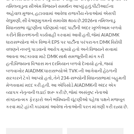
તમિલનાડુના સીએમ વિજયને સમર્થન આપ્યું હતું.
પીટીઆઈના
અહેવાલ મુજબ, હટાવવામાં આવેલા રાજકીય નેતાઓમાં એસપી
વેલુમણી, સી વે ષણમુગમનો સમાવેશ થાય છે.
2026ના તમિલનાડુ
વિધાનસભા ચૂંટણીના પરિણામો બાદ પાર્ટીની અંદર ખુલ્લેઆમ બળવો
કરીને શિસ્તભંગની કાર્યવાહી કરવામાં આવી હતી, જેમાં AIADMK
ધારાસભ્યોના એક વિભાગે EPS પર પાર્ટીના પરંપરાગત DMK વિરોધી
વલણને નબળું પાડવાનો આરોપ મૂક્યો હતો અને વિજયને સત્તામાં
આવતા અટકાવવા માટે DMK સાથે સમજૂતીની માંગ કરી
હતી.
વિજયના વિશ્વાસ મત દરમિયાન બળવો દેખાયો હતો, જ્યાં
બળવાખોર AIADMK ધારાસભ્યોએ TVK-ની આગેવાની હેઠળની
સરકારને ટેકો આપ્યો હતો, તેને 234-સભ્યોની વિધાનસભામાં બહુમતી
મેળવવામાં મદદ કરી હતી. આ એપિસોડે AIADMKની અંદર એક
વ્યાપક નેતૃત્વની લડાઈ શરૂ કરી છે, જેમાં અસંતુષ્ટ નેતાઓ
સંગઠનાત્મક ફેરફારો અને ભવિષ્યની ચૂંટણીઓ પહેલા પક્ષને મજબૂત
કરવા માટે હાંકી કાઢવામાં આવેલા નેતાઓની પરત માંગણી કરી રહ્યા છે.