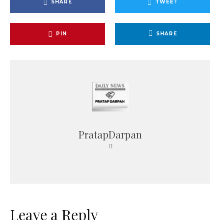
SHARE
TWEET
PIN
SHARE
PratapDarpan
Leave a Reply