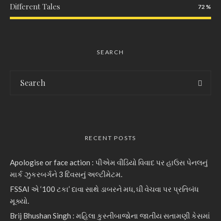
Different Tales
72
SEARCH
RECENT POSTS
Apologise or face action : પીએમ વીડિયો વિવાદ પર હાઉસ પેનલનું
માર્ક ઝુકરબર્ગને 3 દિવસનું અલ્ટીમેટમ.
FSSAI એ ‘100 ટકા’ દાવા સાથે ડાબરને મધ, ઘી વેચવા પર પ્રતિબંધ
મૂક્યો.
Brij Bhushan Singh : મહિલા કુસ્તીબાજોના જાતીય સતામણી કેસમાં