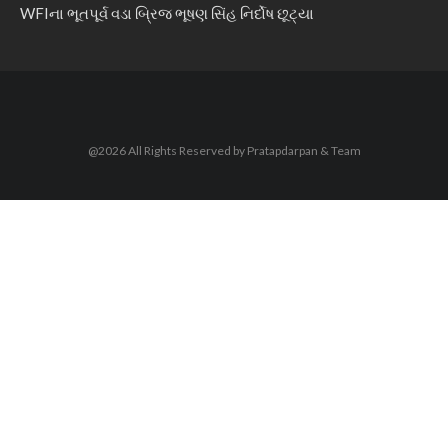
WFIના ભૂતપૂર્વ વડા બ્રિજ ભૂષણ સિંહ નિર્દોષ છૂટ્યા
@2026 All Rights Reserved by Pratapdarpan & Team