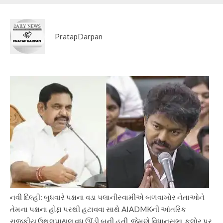
PratapDarpan
નવી દિલ્હી: બુધવારે પક્ષના વડા પલાનીસ્વામીએ બળવાખોર નેતાઓને
તેમના પક્ષના હોદ્દા પરથી હટાવવા સાથે AIADMKની આંતરિક
રાજકીય ઉથલપાથલ વધુ ઊંડી બની હતી. જેમણે વિધાનસભા ફ્લોર પર