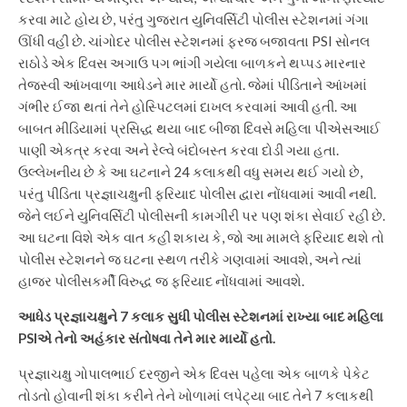
કરવા માટે હોય છે, પરંતુ ગુજરાત યુનિવર્સિટી પોલીસ સ્ટેશનમાં ગંગા
ઊંધી વહી છે. ચાંગોદર પોલીસ સ્ટેશનમાં ફરજ બજાવતા PSI સોનલ
રાઠોડે એક દિવસ અગાઉ પગ ભાંગી ગયેલા બાળકને થપ્પડ મારનાર
તેજસ્વી આંખવાળા આધેડને માર માર્યો હતો. જેમાં પીડિતાને આંખમાં
ગંભીર ઈજા થતાં તેને હોસ્પિટલમાં દાખલ કરવામાં આવી હતી. આ
બાબત મીડિયામાં પ્રસિદ્ધ થયા બાદ બીજા દિવસે મહિલા પીએસઆઈ
પાણી એકત્ર કરવા અને રેલ્વે બંદોબસ્ત કરવા દોડી ગયા હતા.
ઉલ્લેખનીય છે કે આ ઘટનાને 24 કલાકથી વધુ સમય થઈ ગયો છે,
પરંતુ પીડિતા પ્રજ્ઞાચક્ષુની ફરિયાદ પોલીસ દ્વારા નોંધવામાં આવી નથી.
જેને લઈને યુનિવર્સિટી પોલીસની કામગીરી પર પણ શંકા સેવાઈ રહી છે.
આ ઘટના વિશે એક વાત કહી શકાય કે, જો આ મામલે ફરિયાદ થશે તો
પોલીસ સ્ટેશનને જ ઘટના સ્થળ તરીકે ગણવામાં આવશે, અને ત્યાં
હાજર પોલીસકર્મી વિરુદ્ધ જ ફરિયાદ નોંધવામાં આવશે.
આધેડ પ્રજ્ઞાચક્ષુને 7 કલાક સુધી પોલીસ સ્ટેશનમાં રાખ્યા બાદ મહિલા
PSIએ તેનો અહંકાર સંતોષવા તેને માર માર્યો હતો.
પ્રજ્ઞાચક્ષુ ગોપાલભાઈ દરજીને એક દિવસ પહેલા એક બાળકે પેકેટ
તોડતો હોવાની શંકા કરીને તેને ખોળામાં લપેટ્યા બાદ તેને 7 કલાકથી