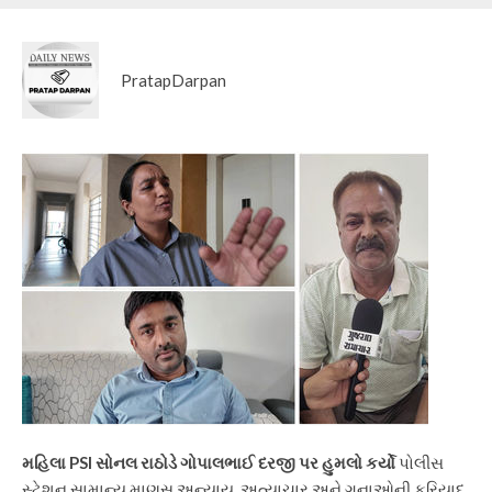
PratapDarpan
મહિલા PSI સોનલ રાઠોડે ગોપાલભાઈ દરજી પર હુમલો કર્યો
પોલીસ
સ્ટેશન સામાન્ય માણસ અન્યાય, અત્યાચાર અને ગુનાઓની ફરિયાદ