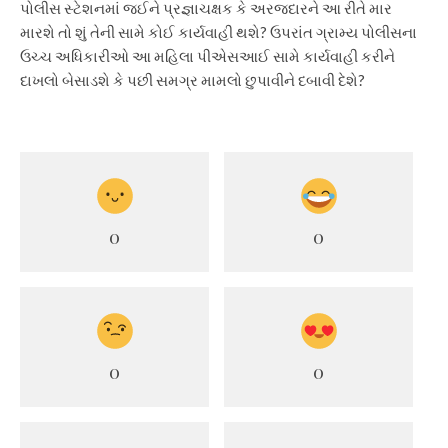
પોલીસ સ્ટેશનમાં જઈને પ્રજ્ઞાચક્ષક કે અરજદારને આ રીતે માર
મારશે તો શું તેની સામે કોઈ કાર્યવાહી થશે? ઉપરાંત ગ્રામ્ય પોલીસના
ઉચ્ચ અધિકારીઓ આ મહિલા પીએસઆઈ સામે કાર્યવાહી કરીને
દાખલો બેસાડશે કે પછી સમગ્ર મામલો છુપાવીને દબાવી દેશે?
0
0
0
0