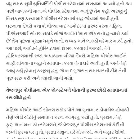
વધુ સમય સુધી યુનિવર્સિટી પોલીસ સ્ટેશનમાં રાખવામાં આવ્યો હતો. આ
પછી બાળકની માતાએ પોલીસ સ્ટેશનમાં આવું છું તેમ કહી અરજીનું
નિરાકરણ કરવા માટે પોલીસ સ્ટેશનમાં રાહ જોવામાં આવી હતી.
ઘટનાના દિવસે કલાકો વીત્યા બાદ ચાંગોદરમાં ફરજ પરના મહિલા
પીએસઆઈ સોનલ રાઠોડે સાંજે આવીને ‘મારા છોકરાનો હત્યારો ક્યાં
છે’ તેમ પૂછતાં પ્રજ્ઞાચક્ષુને લાતો, થપ્પડ અને લાકડી વડે માર માર્યો હતો.
આ પછી, આધેડને હોસ્પિટલમાં દાખલ કરવામાં આવ્યો. તેને
હોસ્પિટલમાંથી રજા અપાયાના બીજા દિવસે, મહિલા પીએસઆઈને
માફી માંગવાના બહાને સમાધાન કરવા તેના ઘરે આવી હતી, અને તેણે
આવું કર્યું હોવાનું કબૂલ્યું હતું. જે બાદ ગુજરાત સમાચારની ટીમે તેની
પૂછપરછ કરી અને ત્યાંથી ભાગી ગયો.
વેજલપુર પોલીસના એક કોન્સ્ટેબલે પોતાની ફરજ છોડી સમાધાનમાં
રસ લીધો હતો
મહિલા પીએસઆઈ સોનલ રાઠોડ પોતે આ ગુનામાં સંડોવાયેલ હોવાથી
તેણે એડી ચોટીનું સમાધાન કરવા આગ્રહ કર્યો હતો. પ્રથમ, તેણે
કૃણાલ નામના કોન્સ્ટેબલને, જે વેજલપુર પોલીસ સ્ટેશનમાં કેદીની
જપ્તી ફરજ પર હતો, પ્રજ્ઞા ચક્ષુના ઘરે મોકલ્યો. અને બહાર ઊભો