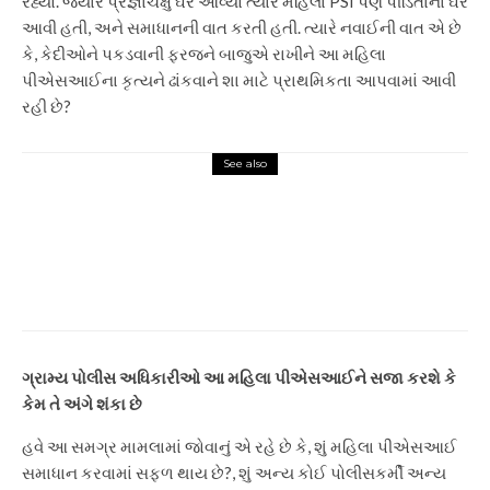
રહ્યો. જ્યારે પ્રજ્ઞાચક્ષુ ઘરે આવ્યો ત્યારે મહિલા PSI પણ પીડિતાના ઘરે
આવી હતી, અને સમાધાનની વાત કરતી હતી. ત્યારે નવાઈની વાત એ છે
કે, કેદીઓને પકડવાની ફરજને બાજુએ રાખીને આ મહિલા
પીએસઆઈના કૃત્યને ઢાંકવાને શા માટે પ્રાથમિકતા આપવામાં આવી
રહી છે?
See also
Gujarat
વડોદરાની એક વડોદરા યુવાનની
ઘાતકી હત્યા, જેનો પરિણીતા સાથે ગા
close સંબંધ છે | ગેરકાયદેસર સંબંધ
યુવક હત્યા
ગ્રામ્ય પોલીસ અધિકારીઓ આ મહિલા પીએસઆઈને સજા કરશે કે
કેમ તે અંગે શંકા છે
હવે આ સમગ્ર મામલામાં જોવાનું એ રહે છે કે, શું મહિલા પીએસઆઈ
સમાધાન કરવામાં સફળ થાય છે?, શું અન્ય કોઈ પોલીસકર્મી અન્ય