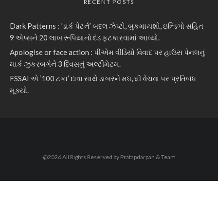
RECENT POSTS
Dark Patterns : ‘ડાર્ક પેટર્ન’ બદલ ઝેપ્ટો, બુકમાયશો, ઇન્ડિગો સહિત
9 એપ્સને 20 લાખ રૂપિયાનો દંડ ફટકારવામાં આવ્યો.
Apologise or face action : પીએમ વીડિયો વિવાદ પર હાઉસ પેનલનું
માર્ક ઝુકરબર્ગને 3 દિવસનું અલ્ટીમેટમ.
FSSAI એ ‘100 ટકા’ દાવા સાથે ડાબરને મધ, ઘી વેચવા પર પ્રતિબંધ
મૂક્યો.
@2026 All Rights Reserved by Pratapdarpan & Team