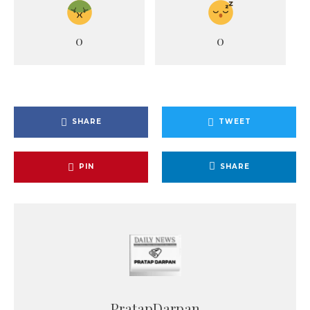
0
0
SHARE
TWEET
PIN
SHARE
PratapDarpan