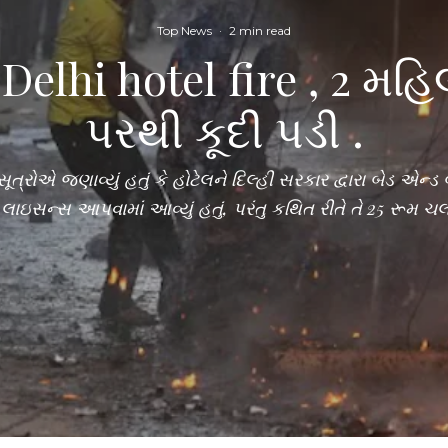
Top News
·
2 min read
n Delhi hotel fire , 2 
પરથી કૂદી પડી .
: સૂત્રોએ જણાવ્યું હતું કે હોટેલને દિલ્હી સરકાર દ્વારા બેડ એ
 લાઇસન્સ આપવામાં આવ્યું હતું, પરંતુ કથિત રીતે તે 25 રૂમ ચલ