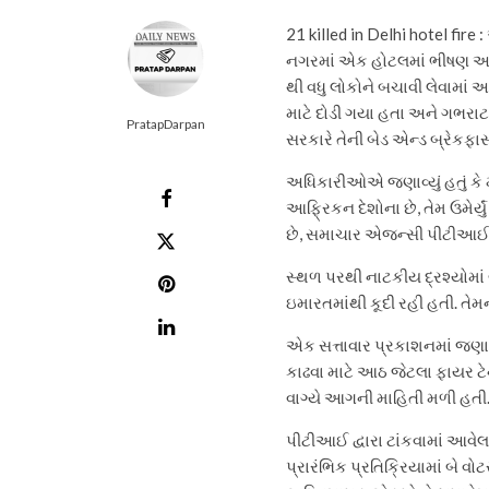
21 killed in Delhi hotel fire 
નગરમાં એક હોટલમાં ભીષણ આગ
થી વધુ લોકોને બચાવી લેવામાં
માટે દોડી ગયા હતા અને ગભરાટ 
PratapDarpan
સરકારે તેની બેડ એન્ડ બ્રેકફા
અધિકારીઓએ જણાવ્યું હતું કે મ
આફ્રિકન દેશોના છે, તેમ ઉમેર્ય
છે, સમાચાર એજન્સી પીટીઆઈ
સ્થળ પરથી નાટકીય દ્રશ્યોમા
ઇમારતમાંથી કૂદી રહી હતી. તે
એક સત્તાવાર પ્રકાશનમાં જણાવ
કાઢવા માટે આઠ જેટલા ફાયર ટેન
વાગ્યે આગની માહિતી મળી હતી
પીટીઆઈ દ્વારા ટાંકવામાં આવેલ
પ્રારંભિક પ્રતિક્રિયામાં બે વ