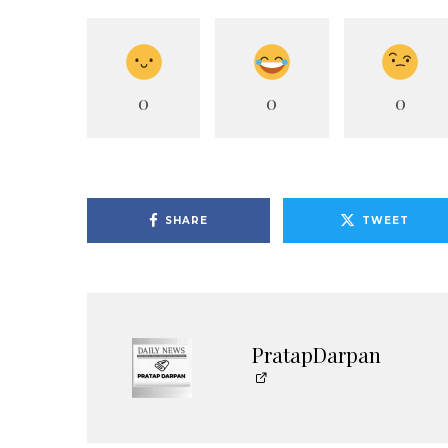
0
0
0
SHARE
TWEET
PratapDarpan