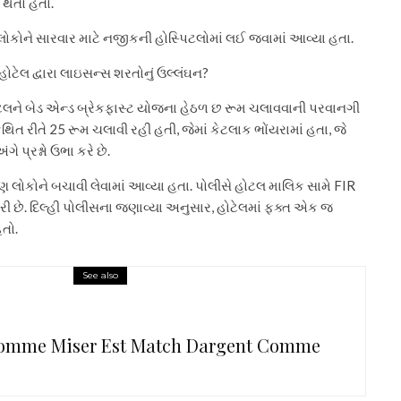
થતો હતો.
કોને સારવાર માટે નજીકની હોસ્પિટલોમાં લઈ જવામાં આવ્યા હતા.
: હોટેલ દ્વારા લાઇસન્સ શરતોનું ઉલ્લંઘન?
ટેલને બેડ એન્ડ બ્રેકફાસ્ટ યોજના હેઠળ છ રૂમ ચલાવવાની પરવાનગી
થિત રીતે 25 રૂમ ચલાવી રહી હતી, જેમાં કેટલાક ભોંયરામાં હતા, જે
 પ્રશ્નો ઉભા કરે છે.
 લોકોને બચાવી લેવામાં આવ્યા હતા. પોલીસે હોટલ માલિક સામે FIR
રી છે. દિલ્હી પોલીસના જણાવ્યા અનુસાર, હોટેલમાં ફક્ત એક જ
હતો.
See also
Comme Miser Est Match Dargent Comme