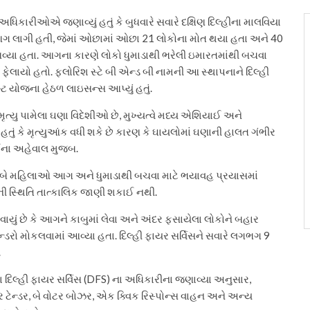
: અધિકારીઓએ જણાવ્યું હતું કે બુધવારે સવારે દક્ષિણ દિલ્હીના માલવિયા
 લાગી હતી, જેમાં ઓછામાં ઓછા 21 લોકોના મોત થયા હતા અને 40
 આવ્યા હતા. આગના કારણે લોકો ધુમાડાથી ભરેલી ઇમારતમાંથી બચવા
ફેલાયો હતો. ફ્લોરિશ સ્ટે બી એન્ડ બી નામની આ સ્થાપનાને દિલ્હી
સ્ટ યોજના હેઠળ લાઇસન્સ આપ્યું હતું.
ૃત્યુ પામેલા ઘણા વિદેશીઓ છે, મુખ્યત્વે મધ્ય એશિયાઈ અને
ું હતું કે મૃત્યુઆંક વધી શકે છે કારણ કે ઘાયલોમાં ઘણાની હાલત ગંભીર
ના અહેવાલ મુજબ.
ં બે મહિલાઓ આગ અને ધુમાડાથી બચવા માટે ભયાવહ પ્રયાસમાં
મની સ્થિતિ તાત્કાલિક જાણી શકાઈ નથી.
ાયું છે કે આગને કાબુમાં લેવા અને અંદર ફસાયેલા લોકોને બહાર
્ડરો મોકલવામાં આવ્યા હતા. દિલ્હી ફાયર સર્વિસને સવારે લગભગ 9
.
ા દિલ્હી ફાયર સર્વિસ (DFS) ના અધિકારીના જણાવ્યા અનુસાર,
ોટર ટેન્ડર, બે વોટર બોઝર, એક ક્વિક રિસ્પોન્સ વાહન અને અન્ય