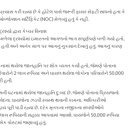
રયાસ કરી રહ્યા છે કે હોટેલ પાસે જરૂરી ફાયર સેફ્ટી સાધનો હતા કે
્જેક્શન સર્ટિફિકેટ (NOC) મેળવ્યું હતું કે નહીં.
દ્રશ્યો દ્વારા કેપ્ચર વિનાશ
ળેલા દ્રશ્યોમાં ઇમારતનો આગળનો ભાગ સંપૂર્ણપણે બળી ગયો હતો,
 હતી અને અનેક માળ પર આગનું નુકસાન દેખાતું હતું. આગનું કારણ
્ઘટનામાં થયેલા જાનહાનિ પર શોક વ્યક્ત કર્યો હતો, જેમણે પોતાના
પરિવારોને 2 લાખ રૂપિયા અને ઘાયલ થયેલા લોકોના પરિવારોને 50,000
ી હતી.
ની ઘટનામાં થયેલા જાનહાનિ દુ:ખદ છે. જેમણે પોતાના પ્રિયજનો
રી સંવેદના. ઘાયલોના ઝડપી સ્વસ્થ થવાની કામના. અધિકારીઓ
 પૂરી પાડી રહ્યા છે. દરેક મૃતકના નજીકના સંબંધીઓને
રૂપિયાની સહાય આપવામાં આવશે. ઘાયલોને 50,000 રૂપિયા
 પોસ્ટમાં જણાવ્યું હતું.