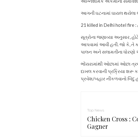
અગ્નિશામક એકમોનો સમાવેશ 
આગની ઘટનામાં ઘાયલ થયેલા લો
21 killed in Delhi hotel fire 
સૂત્રોના જણાવ્યા અનુસાર, હો
આપવામાં આવી હતી. જો કે, તે ક
પાલન અને સલામતીના ધોરણો અંગે
ભોંયરામાંથી ઓછામાં ઓછા ત્રણ
દાખલ કરવાની પ્રક્રિયા શરૂ ક
પ્રવેશ/બહાર નીકળવાનો બિંદુ 
Top News
Chicken Cross : 
Gagner