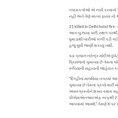
તપાસકર્તાઓ એ નક્કી કરવાનો પ્
નહીં અને તેણે માન્ય ફાયર નો ઓબ
21 killed in Delhi hotel fire : 
આગ બુઝાયા પછી, સ્થળ પરથી મ
ધુમાડાથી બારીઓ કાળી પડી ગઈ
હજુ સુધી જાણી શકાયું નથી.
વડા પ્રધાન નરેન્દ્ર મોદીએ દુર
પ્રિયજનો ગુમાવ્યા છે તેમના 
રૂપિયાની સહાયની જાહેરાત કર
“દિલ્હીના માલવિયા નગરમાં આગ
ગુમાવ્યા છે તેમના પ્રત્યે મા
અસરગ્રસ્તોને શક્ય તમામ સહાય
પીએમએનઆરએફ તરફથી 2 લાખ 
આપવામાં આવશે,” તેમણે X પર એક