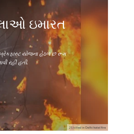
મહિલાઓ ઇમારત
ન્ડ બ્રેકફાસ્ટ યોજના હેઠળ છ રૂમ
ાવી રહી હતી.
21 killed in Delhi hotel fire