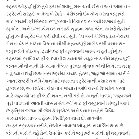
સ્ટ્રેટ ઓફ હોર્મુઝ હવે ફરી ખોલવાનું શરૂ થતાં, ઈરાન અને ઓમાન –
સ્ટ્રેટની સરહદે આવેલા બે દેશો – પેસેજનો ઉપયોગ કરતા જહાજો
માટે કાયમી ફી સિસ્ટમ રજૂ કરવાનો વિચાર શરૂ કર્યો છે.
જ્યાં સુધી
યુ.એસ. અને ઇઝરાયેલ ઇરાન સાથે યુદ્ધમાં ગયા, જેના કારણે તેહરાને
હોર્મુઝની સ્ટ્રેટ બંધ કરી દીધી, ત્યાં સુધી તેલ અને લિક્વિફાઇડ નેચરલ
ગેસના વેપાર માટેના વિશ્વના સૌથી મહત્વપૂર્ણ માર્ગ પરથી પસાર થતા
જહાજોને કોઈપણ ટ્રાન્ઝિટ ફી ચૂકવવાની જરૂર ન હતી.
હોર્મુઝ
સ્ટ્રેટમાં ટ્રાન્ઝિટ ફી લાદવાની શક્યતાએ વ્યૂહાત્મક રીતે મહત્વપૂર્ણ
જળમાર્ગોની નાની સંખ્યામાં વૈશ્વિક પુરવઠા શૃંખલાઓની નિર્ભરતા તરફ
નવું ધ્યાન દોર્યું છે.
આંતરરાષ્ટ્રીય કાયદા હેઠળ, જહાજો સામાન્ય રીતે
આંતરરાષ્ટ્રીય નેવિગેશન માટે વપરાતા સ્ટ્રેટમાંથી પસાર થવા માટે
હકદાર છે, અને દરિયાકાંઠાના રાજ્યો તે અધિકારનો ઉપયોગ કરવા
માટે જહાજો પર ફી લાદી શકતા નથી. જો કે, કાનૂની માળખું “જહાજને
પૂરી પાડવામાં આવતી ચોક્કસ સેવાઓ” માટે ફી વસૂલવાની મંજૂરી આપે
છે.
કૃત્રિમ જળમાર્ગો જેમ કે સુએઝ અને પનામા નહેરો વિવિધ
કાયદાકીય માળખા હેઠળ નિયંત્રિત થાય છે. સાર્વભૌમ
ઇન્ફ્રાસ્ટ્રક્ચર તરીકે, તેઓ સત્તાવાળાઓ દ્વારા સંચાલિત થાય છે
જેમની પાસે તે નહેરોનો ઉપયોગ કરીને જહાજો પાસેથી ફી વસૂલવાની