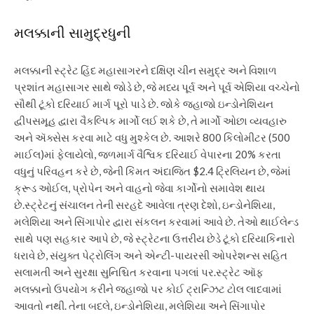
મલક્કાની સામુદ્રધુની
મલક્કાની સ્ટ્રેટ હિંદ મહાસાગરને દક્ષિણ ચીન સમુદ્ર અને વિશાળ
પ્રશાંત મહાસાગર સાથે જોડે છે, જે મધ્ય પૂર્વ અને પૂર્વ એશિયા વચ્ચેનો
સૌથી ટૂંકો દરિયાઈ માર્ગ પૂરો પાડે છે. જોકે જહાજો ઇન્ડોનેશિયન
દ્વીપસમૂહ દ્વારા વૈકલ્પિક માર્ગો લઈ શકે છે, તે માર્ગો ઓછા વ્યવહારુ
અને ઍક્સેસ કરવા માટે વધુ મુશ્કેલ છે.
આશરે 800 કિલોમીટર (500
માઈલ)માં ફેલાયેલો, જળમાર્ગ વૈશ્વિક દરિયાઈ વેપારના 20% કરતા
વધુનું પરિવહન કરે છે, જેની કિંમત અંદાજિત $2.4 ટ્રિલિયન છે, જેમાં
ક્રૂડ ઓઈલ, પ્રોપેન અને વાહનો જેવા કાર્ગોનો સમાવેશ થાય
છે.
સ્ટ્રેટનું સંચાલન તેની સરહદે આવેલા ત્રણ દેશો, ઇન્ડોનેશિયા,
મલેશિયા અને સિંગાપોર દ્વારા સંકલન કરવામાં આવે છે. તેઓ થાઈલેન્ડ
સાથે પણ સહકાર આપે છે, જે સ્ટ્રેટના ઉત્તરીય છેડે ટૂંકો દરિયાકિનારો
ધરાવે છે, સંયુક્ત પેટ્રોલિંગ અને એન્ટી-પાયરસી ઓપરેશન્સ સહિત
સલામતી અને સુરક્ષા સુનિશ્ચિત કરવાના પગલાં પર.
સ્ટ્રેટ ઑફ
મલક્કાનો ઉપયોગ કરીને જહાજો પર કોઈ ટ્રાન્ઝિટ ટોલ લાદવામાં
આવતો નથી. તેના બદલે, ઇન્ડોનેશિયા, મલેશિયા અને સિંગાપોર