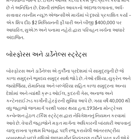
છે તે અનિશ્ચિત છે.
દેશની સંભવિત આવકનો અંદાજ લગાવતા, અર્ધ-
સત્તાવાર તસ્નીમ ન્યૂઝ એજન્સીએ માર્ચમાં બે દૃશ્યો પ્રકાશિત કર્યા –
એક શિપ દીઠ $2 મિલિયનની ફી ધારી અને બીજી $400,000 પર
આધારિત, સુએઝ અને પનામા નહેરો દ્વારા પરિવહન ખર્ચના આધારે
અંદાજિત.
બોસ્ફોરસ અને ડાર્ડેનેલ્સ સ્ટ્રેટ્સ
બોસ્ફોરસ અને ડાર્ડેનેલ્સ એ તુર્કીના પ્રદેશમાં બે સામુદ્રધુની છે જે
કાળા સમુદ્રને ભૂમધ્ય સમુદ્ર સાથે જોડે છે. તેઓ રશિયા, યુક્રેન અને
જ્યોર્જિયા, રોમાનિયા અને બલ્ગેરિયા સહિત કાળા સમુદ્રના અન્ય
દેશોમાં અને ત્યાંથી ક્રૂડ ઓઈલ, કુદરતી ગેસ, અનાજ અને
કન્ટેનરાઈઝ્ડ કાર્ગોની હેરફેરની સુવિધા આપે છે. ગયા વર્ષે 40,000 થી
વધુ જહાજો જળમાર્ગ પરથી પસાર થયા હતા.
1936ના મોન્ટ્રેક્સ
કન્વેન્શન હેઠળ ટર્કિશ સ્ટ્રેટ્સ દ્વારા નેવિગેશનનું નિયમન કરવામાં
આવે છે. વેપારી જહાજોને મફત માર્ગના અધિકારની બાંયધરી આપવાનું
ચાલુ રાખતા પ્રથમ વિશ્વયુદ્ધ પછી રજૂ કરાયેલી આંતરરાષ્ટ્રીય
વ્યવસ્થાને બદલે સંધિએ જળમાર્ગોનું નિયંત્રણ તુર્કીને પરત કર્યું.
જોકે