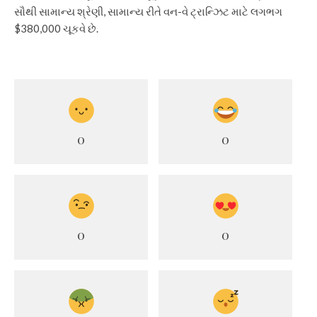
સૌથી સામાન્ય શ્રેણી, સામાન્ય રીતે વન-વે ટ્રાન્ઝિટ માટે લગભગ
$380,000 ચૂકવે છે.
0
0
0
0