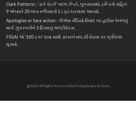
Dark Patterns : ‘ડાર્ક પેટર્ન’ બદલ ઝેપ્ટો, બુકમાયશો, ઇન્ડિગો સહિત
9 એપ્સને 20 લાખ રૂપિયાનો દંડ ફટકારવામાં આવ્યો.
Apologise or face action : પીએમ વીડિયો વિવાદ પર હાઉસ પેનલનું
માર્ક ઝુકરબર્ગને 3 દિવસનું અલ્ટીમેટમ.
FSSAI એ ‘100 ટકા’ દાવા સાથે ડાબરને મધ, ઘી વેચવા પર પ્રતિબંધ
મૂક્યો.
@2026 All Rights Reserved by Pratapdarpan & Team