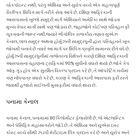
ચોકપૉઇન્ટ નથી, પરંતુ એશિયા અને યુરોપ વચ્ચે એક મહત્વપૂર્ણ
વૈકલ્પિક શિપિંગ માર્ગ તરીકે સેવા આપે છે. દક્ષિણ આફ્રિકાની
આસપાસનો ખુલ્લો સમુદ્રી માર્ગ એશિયાને અમેરિકા સાથે જોડતા
મુખ્ય વેપાર માર્ગો સાથે પણ જોડાય છે. જહાજોને કોઈપણ પરિવહન ફી
ચૂકવવાની જરૂર નથી.
જ્યારે ભૌગોલિક રાજકીય તણાવ સુએઝ
કેનાલ, લાલ સમુદ્ર અથવા હોર્મુઝની સામુદ્રધુની દ્વારા પરિવહનને ખૂબ
જોખમી બનાવે છે ત્યારે આ માર્ગ પર શિપિંગ પ્રવૃત્તિ સામાન્ય રીતે વધે છે.
હોર્મુઝની સામુદ્રધુનીમાં તાજેતરના વિક્ષેપને કારણે દક્ષિણ આફ્રિકાની
આસપાસના વહાણના ટ્રાફિકમાં 90% સુધીનો વધારો થયો છે.
જોકે કેપ
ઑફ ગુડ હોપ એક સુરક્ષિત વિકલ્પ પ્રદાન કરે છે, તે ઑપરેટિંગ ખર્ચમાં
પણ નોંધપાત્ર વધારો કરે છે, કારણ કે આફ્રિકાની આસપાસ ફરી રસ્તે
જવાથી હજારો માઈલની મુસાફરીમાં વધારો થાય છે.
પનામા કેનાલ
પનામા કેનાલ, પનામામાં 80 કિલોમીટર ફેલાયેલી છે, જે એટલાન્ટિક
અને પેસિફિક મહાસાગરોને જોડે છે. તે એશિયા અને યુએસ ઇસ્ટ
કોસ્ટ વચ્ચે સૌથી ઝડપી મેરીટાઇમ લિંક પ્રદાન કરે છે અને યુરોપ અને