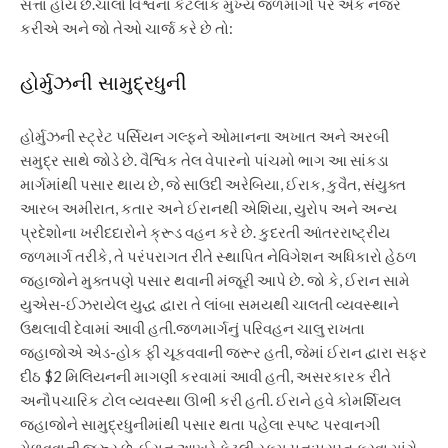
સત્તા હોય છે.
ચાલો વિશ્વના કેટલાક મુખ્ય જળમાર્ગો પર એક નજર
કરીએ અને જો તેઓ ચાર્જ કરે છે તો:
હોર્મુઝની સામુદ્રધુની
હોર્મુઝની સ્ટ્રેટ પર્સિયન ગલ્ફને ઓમાનના અખાત અને અરબી
સમુદ્ર સાથે જોડે છે. વૈશ્વિક તેલ વેપારનો પાંચમો ભાગ આ સાંકડા
માર્ગમાંથી પસાર થાય છે, જે સાઉદી અરેબિયા, ઈરાક, કુવૈત, સંયુક્ત
આરબ અમીરાત, કતાર અને ઈરાનથી એશિયા, યુરોપ અને અન્ય
પ્રદેશોના ખરીદદારોને ક્રૂડ વહન કરે છે.
કુદરતી આંતરરાષ્ટ્રીય
જળમાર્ગ તરીકે, તે પરંપરાગત રીતે સ્થાપિત નેવિગેશન અધિકારો હેઠળ
જહાજોને મુક્તપણે પસાર થવાની મંજૂરી આપે છે. જો કે, ઈરાન સામે
યુએસ-ઈઝરાયેલ યુદ્ધ દ્વારા તે લાંબા સમયથી ચાલતી વ્યવસ્થાને
ઉથલાવી દેવામાં આવી હતી.
જળમાર્ગનું પરિવહન ચાલુ રાખતા
જહાજોએ એડ-હોક ફી ચૂકવવાની જરૂર હતી, જેમાં ઈરાન દ્વારા સફર
દીઠ $2 મિલિયનની માગણી કરવામાં આવી હતી, અસરકારક રીતે
અનૌપચારિક ટોલ વ્યવસ્થા ઊભી કરી હતી.
ઈરાને હવે કોમર્શિયલ
જહાજોને સામુદ્રધુનીમાંથી પસાર થતા પહેલા સ્પષ્ટ પરવાનગી
મેળવવાની જરૂર છે. ઈરાન આખરે કેટલી રકમ પુનઃપ્રાપ્ત કરવા માંગે