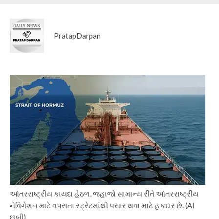
PratapDarpan
આંતરરાષ્ટ્રીય કાયદા હેઠળ, જહાજો સામાન્ય રીતે આંતરરાષ્ટ્રીય
નેવિગેશન માટે વપરાતા સ્ટ્રેટમાંથી પસાર થવા માટે હકદાર છે. (AI
છબી)