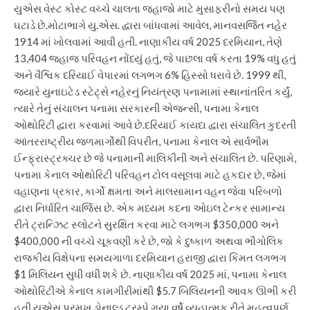
યુએસ વેસ્ટ કોસ્ટ વચ્ચે ચાલતા જહાજો માટે મુસાફરીનો સમય પણ
ઘટાડે છે.
મોટાભાગે યુ.એસ. દ્વારા બાંધવામાં આવેલ, માનવસર્જિત નહેર
1914 માં ખોલવામાં આવી હતી. નાણાકીય વર્ષ 2025 દરમિયાન, તેણે
13,404 જહાજ પરિવહન નોંધ્યું હતું, જે પાછલા વર્ષ કરતા 19% વધુ હતું
અને વૈશ્વિક દરિયાઈ વેપારમાં લગભગ 6% હિસ્સો ધરાવે છે. 1999 થી,
જ્યારે યુનાઇટેડ સ્ટેટ્સે નહેરનું નિયંત્રણ પનામામાં સ્થાનાંતરિત કર્યું,
ત્યારે તેનું સંચાલન પનામા સરકારની એજન્સી, પનામા કેનાલ
ઓથોરિટી દ્વારા કરવામાં આવે છે.
દરિયાઈ કાયદા દ્વારા સંચાલિત કુદરતી
આંતરરાષ્ટ્રીય જળમાર્ગોથી વિપરીત, પનામા કેનાલ એ સાર્વભૌમ
ઈન્ફ્રાસ્ટ્રક્ચર છે જે પનામાની માલિકીની અને સંચાલિત છે. પરિણામે,
પનામા કેનાલ ઓથોરિટી પરિવહન ટોલ વસૂલવા માટે હકદાર છે, જેમાં
વહાણના પ્રકાર, કાર્ગો ક્ષમતા અને માલસામાન વહન જેવા પરિબળો
દ્વારા નિર્ધારિત ચાર્જિસ છે.
એક મધ્યમ કદના ઓઇલ ટેન્કર સામાન્ય
રીતે ટ્રાન્ઝિટ સ્લોટને સુરક્ષિત કરવા માટે લગભગ $350,000 અને
$400,000 ની વચ્ચે ચૂકવણી કરે છે, જો કે દુષ્કાળ અથવા ભૌગોલિક
રાજકીય વિક્ષેપના સમયગાળા દરમિયાન હરાજી દ્વારા કિંમત લગભગ
$1 મિલિયન સુધી વધી શકે છે. નાણાકીય વર્ષ 2025 માં, પનામા કેનાલ
ઓથોરિટીએ કેનાલ કામગીરીમાંથી $5.7 બિલિયનની આવક ઊભી કરી
હતી.
યુએસ પ્રમુખ ડોનાલ્ડ ટ્રમ્પે ગયા વર્ષે વ્યૂહાત્મક રીતે મહત્વપૂર્ણ