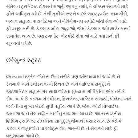
સંમેલન ટ્રાન્ઝિટ ટોલ્સને મંજૂરી આપતું નથી, તે ચોક્કસ સેવાઓ માટે
ફીને અધિકૃત કરે છે. તેથી તુર્કીએ રૂટને બદલે લાઇટહાઉસ કામગીરી,
બચાવ સહાય, પાયલોટેજ અને નેવિગેશનલ સપોર્ટ જેવી સેવાઓ માટે
ફી વસૂલ કરી છે. કેટલાક મોટા જહાજો, જેમાં કેટલાક ઓઇલ ટેન્કરનો
સમાવેશ થાય છે, પણ ટગબોટ એસ્કોર્ટ સેવાઓ માટે વધારાની ફી
ચૂકવવી પડે છે.
Øરેસુન્ડ સ્ટ્રેટ
Øresund સ્ટ્રેટ, જેને સાઉન્ડ તરીકે પણ ઓળખવામાં આવે છે, તે
ડેનમાર્ક અને સ્વીડન વચ્ચે સ્થિત છે અને બાલ્ટિક સમુદ્રને
એટલાન્ટિક મહાસાગર સાથે જોડતા મુખ્ય માર્ગો પૈકીના એક તરીકે
સેવા આપે છે.
જળમાર્ગ સ્વીડન, ફિનલેન્ડ, બાલ્ટિક રાજ્યો, પોલેન્ડ અને
જર્મનીના મુખ્ય બંદરો સુધી પહોંચ આપે છે, જેમાં ઓટોમોબાઈલ,
અનાજ અને તેલ સહિત કાર્ગોનું સંચાલન થાય છે. આંતરરાષ્ટ્રીય
શિપિંગ ટ્રાન્ઝિટ ટોલ વિના સામુદ્રધુનીમાંથી પસાર થાય છે, જો કે
કેટલાક જહાજોને પાઇલોટ્સ લેવા જરૂરી છે, તે સેવાઓ માટે ફી
વસૂલવામાં આવે છે.