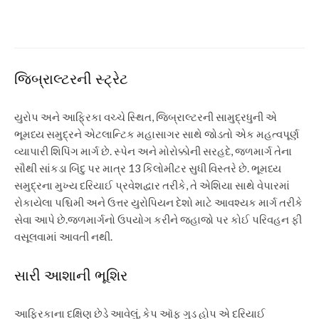
Index will support Indian
banks
જિબ્રાલ્ટરની સ્ટ્રેટ
યુરોપ અને આફ્રિકા વચ્ચે સ્થિત, જિબ્રાલ્ટરની સામુદ્રધુની એ
ભૂમધ્ય સમુદ્રને એટલાન્ટિક મહાસાગર સાથે જોડતો એક મહત્વપૂર્ણ
વ્યાપારી શિપિંગ માર્ગ છે. સ્પેન અને મોરોક્કોની સરહદે, જળમાર્ગ તેના
સૌથી સાંકડા બિંદુ પર માત્ર 13 કિલોમીટર સુધી વિસ્તરે છે. ભૂમધ્ય
સમુદ્રના મુખ્ય દરિયાઈ પ્રવેશદ્વાર તરીકે, તે એશિયા સાથે વેપારમાં
રોકાયેલા પશ્ચિમી અને ઉત્તર યુરોપિયન દેશો માટે આવશ્યક માર્ગ તરીકે
સેવા આપે છે.
જળમાર્ગનો ઉપયોગ કરીને જહાજો પર કોઈ પરિવહન ફી
વસૂલવામાં આવતી નથી.
સારી આશાની ભૂશિર
આફ્રિકાના દક્ષિણ છેડે આવેલું, કેપ ઑફ ગુડ હોપ એ દરિયાઈ