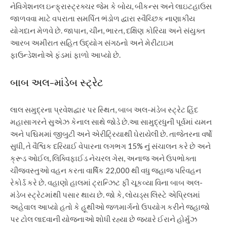
નેવિગેશનલ ઇન્ફ્રાસ્ટ્રક્ચર જેમ કે બોય, બીકન્સ અને લાઇટહાઉસ
જાળવવા માટે વપરાતા સમર્પિત ભંડોળ દ્વારા સ્વૈચ્છિક નાણાકીય
યોગદાન મેળવે છે.
જાપાન, ચીન, ભારત, દક્ષિણ કોરિયા અને સંયુક્ત
આરબ અમીરાત સહિત ઉદ્યોગ સંગઠનો અને મેરીટાઇમ
ફાઉન્ડેશનોએ ફંડમાં ફાળો આપ્યો છે.
બાબ અલ-માંડેબ સ્ટ્રેટ
લાલ સમુદ્રના પ્રવેશદ્વાર પર સ્થિત, બાબ અલ-મંડેબ સ્ટ્રેટ હિંદ
મહાસાગરને સુએઝ કેનાલ સાથે જોડે છે.
આ સામુદ્રધુની પૂર્વમાં યમન
અને પશ્ચિમમાં જીબુટી અને એરીટ્રિયાથી ઘેરાયેલી છે. તાજેતરના વર્ષો
સુધી, તે વૈશ્વિક દરિયાઈ વેપારના લગભગ 15% નું સંચાલન કરે છે અને
ક્રૂડ ઓઈલ, લિક્વિફાઈડ નેચરલ ગેસ, અનાજ અને ઉપભોક્તા
ચીજવસ્તુઓ વહન કરતા વાર્ષિક 22,000 થી વધુ જહાજ પરિવહન
રેકોર્ડ કરે છે.
વહાણો હાલમાં ટ્રાન્ઝિટ ફી ચૂકવ્યા વિના બાબ અલ-
મંડેબ સ્ટ્રેટમાંથી પસાર થાય છે. જો કે, લોયડ્સ લિસ્ટે એપ્રિલમાં
અહેવાલ આપ્યો હતો કે હૂથીઓ જળમાર્ગનો ઉપયોગ કરીને જહાજો
પર ટોલ લાદવાની યોજનાઓ શોધી રહ્યા છે જ્યારે ઈરાને હોર્મુઝ