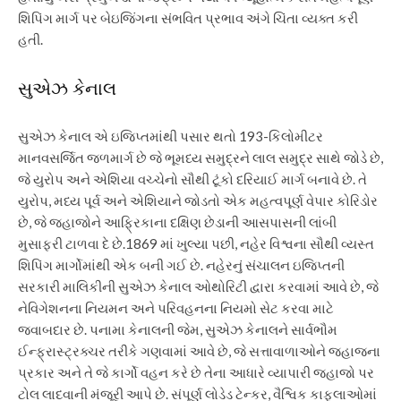
શિપિંગ માર્ગ પર બેઇજિંગના સંભવિત પ્રભાવ અંગે ચિંતા વ્યક્ત કરી
હતી.
સુએઝ કેનાલ
સુએઝ કેનાલ એ ઇજિપ્તમાંથી પસાર થતો 193-કિલોમીટર
માનવસર્જિત જળમાર્ગ છે જે ભૂમધ્ય સમુદ્રને લાલ સમુદ્ર સાથે જોડે છે,
જે યુરોપ અને એશિયા વચ્ચેનો સૌથી ટૂંકો દરિયાઈ માર્ગ બનાવે છે. તે
યુરોપ, મધ્ય પૂર્વ અને એશિયાને જોડતો એક મહત્વપૂર્ણ વેપાર કોરિડોર
છે, જે જહાજોને આફ્રિકાના દક્ષિણ છેડાની આસપાસની લાંબી
મુસાફરી ટાળવા દે છે.
1869 માં ખુલ્યા પછી, નહેર વિશ્વના સૌથી વ્યસ્ત
શિપિંગ માર્ગોમાંથી એક બની ગઈ છે.
નહેરનું સંચાલન ઇજિપ્તની
સરકારી માલિકીની સુએઝ કેનાલ ઓથોરિટી દ્વારા કરવામાં આવે છે, જે
નેવિગેશનના નિયમન અને પરિવહનના નિયમો સેટ કરવા માટે
જવાબદાર છે. પનામા કેનાલની જેમ, સુએઝ કેનાલને સાર્વભૌમ
ઈન્ફ્રાસ્ટ્રક્ચર તરીકે ગણવામાં આવે છે, જે સત્તાવાળાઓને જહાજના
પ્રકાર અને તે જે કાર્ગો વહન કરે છે તેના આધારે વ્યાપારી જહાજો પર
ટોલ લાદવાની મંજૂરી આપે છે. સંપૂર્ણ લોડેડ ટેન્કર, વૈશ્વિક કાફલાઓમાં