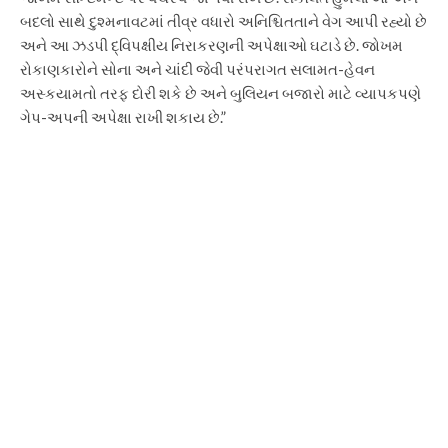
બદલો સાથે દુશ્મનાવટમાં તીવ્ર વધારો અનિશ્ચિતતાને વેગ આપી રહ્યો છે
અને આ ઝડપી દ્વિપક્ષીય નિરાકરણની અપેક્ષાઓ ઘટાડે છે. જોખમ
રોકાણકારોને સોના અને ચાંદી જેવી પરંપરાગત સલામત-હેવન
અસ્કયામતો તરફ દોરી શકે છે અને બુલિયન બજારો માટે વ્યાપકપણે
ગેપ-અપની અપેક્ષા રાખી શકાય છે.”