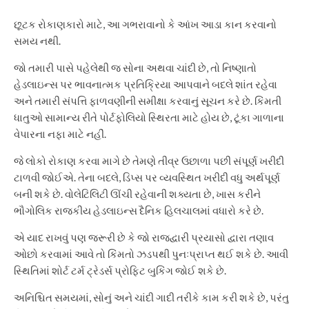
છૂટક રોકાણકારો માટે, આ ગભરાવાનો કે આંખ આડા કાન કરવાનો
સમય નથી.
જો તમારી પાસે પહેલેથી જ સોના અથવા ચાંદી છે, તો નિષ્ણાતો
હેડલાઇન્સ પર ભાવનાત્મક પ્રતિક્રિયા આપવાને બદલે શાંત રહેવા
અને તમારી સંપત્તિ ફાળવણીની સમીક્ષા કરવાનું સૂચન કરે છે. કિંમતી
ધાતુઓ સામાન્ય રીતે પોર્ટફોલિયો સ્થિરતા માટે હોય છે, ટૂંકા ગાળાના
વેપારના નફા માટે નહીં.
જે લોકો રોકાણ કરવા માગે છે તેમણે તીવ્ર ઉછાળા પછી સંપૂર્ણ ખરીદી
ટાળવી જોઈએ. તેના બદલે, ડિપ્સ પર વ્યવસ્થિત ખરીદી વધુ અર્થપૂર્ણ
બની શકે છે. વોલેટિલિટી ઊંચી રહેવાની શક્યતા છે, ખાસ કરીને
ભૌગોલિક રાજકીય હેડલાઇન્સ દૈનિક હિલચાલમાં વધારો કરે છે.
એ યાદ રાખવું પણ જરૂરી છે કે જો રાજદ્વારી પ્રયાસો દ્વારા તણાવ
ઓછો કરવામાં આવે તો કિંમતો ઝડપથી પુનઃપ્રાપ્ત થઈ શકે છે. આવી
સ્થિતિમાં શોર્ટ ટર્મ ટ્રેડર્સ પ્રોફિટ બુકિંગ જોઈ શકે છે.
અનિશ્ચિત સમયમાં, સોનું અને ચાંદી ગાદી તરીકે કામ કરી શકે છે, પરંતુ