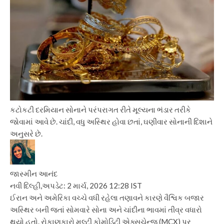
કટોકટી દરમિયાન સોનાને પરંપરાગત રીતે મૂલ્યના ભંડાર તરીકે
જોવામાં આવે છે. ચાંદી, વધુ અસ્થિર હોવા છતાં, ઘણીવાર સોનાની દિશાને
અનુસરે છે.
જાસ્મીન આનંદ
નવી દિલ્હી,
અપડેટ: 2 માર્ચ, 2026 12:28 IST
ઈરાન અને અમેરિકા વચ્ચે વધી રહેલા તણાવને કારણે વૈશ્વિક બજાર
અસ્થિર બની જતાં સોમવારે સોના અને ચાંદીના ભાવમાં તીવ્ર વધારો
થયો હતો. રોકાણકારો મલ્ટી કોમોડિટી એક્સચેન્જ (MCX) પર