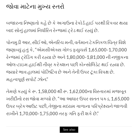
જોવા માટેના મુખ્ય સ્તરો
બજારના નિષ્ણાતો કહે છે કે અગાઉના રેકોર્ડ હાઈ પરથી રિકવર થયા
બાદ સોનું હાલમાં નિર્ધારિત રેન્જમાં ટ્રેડ થઈ રહ્યું છે.
પોનમુડી આર, સીઈઓ, એનરિચ મની, વર્તમાન ટેકનિકલ ચિત્ર વિશે
જણાવ્યું હતું કે, “એમસીએક્સ ગોલ્ડ ફ્યુચર્સ 1,65,000-1,70,000
રેન્જમાં ટ્રેડિંગ કરી રહ્યા છે અને 1,80,000-1,81,000 ની નજીકના
ઓલ-ટાઇમ હાઈથી તીવ્ર કરેક્શન પછી કોન્સોલિડેટ થઈ રહ્યા છે.
જ્યારે ભાવ હાલમાં પોઝિટિવ છે અને તેની ઉપર ટૂંકા વિપક્ષ છે.
મહત્વપૂર્ણ સપોર્ટ ઝોન.”
તેમણે કહ્યું કે રૂ. 1,58,000 થી રૂ. 1,62,000ના વિસ્તારમાં મજબૂત
ખરીદીનો રસ જોવા મળ્યો છે. “આ આધાર ઉપર સતત પકડ, 1,65,000
ઉપર બ્રેકઆઉટ પછી, તેજીના મધ્યમ ગાળાના પરિપ્રેક્ષ્યને જાળવી
રાખીને 1,70,000-1,75,000 તરફ ગતિ ફરી શકે છે.”
See also
World News