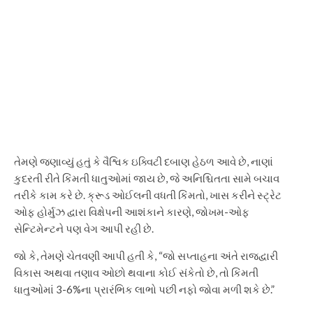
તેમણે જણાવ્યું હતું કે વૈશ્વિક ઇક્વિટી દબાણ હેઠળ આવે છે, નાણાં
કુદરતી રીતે કિંમતી ધાતુઓમાં જાય છે, જે અનિશ્ચિતતા સામે બચાવ
તરીકે કામ કરે છે. ક્રૂડ ઓઈલની વધતી કિંમતો, ખાસ કરીને સ્ટ્રેટ
ઓફ હોર્મુઝ દ્વારા વિક્ષેપની આશંકાને કારણે, જોખમ-ઓફ
સેન્ટિમેન્ટને પણ વેગ આપી રહી છે.
જો કે, તેમણે ચેતવણી આપી હતી કે, “જો સપ્તાહના અંતે રાજદ્વારી
વિકાસ અથવા તણાવ ઓછો થવાના કોઈ સંકેતો છે, તો કિંમતી
ધાતુઓમાં 3-6%ના પ્રારંભિક લાભો પછી નફો જોવા મળી શકે છે.”