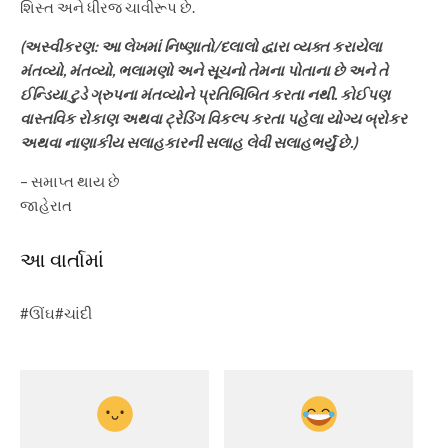
શિસ્ત અને ધીરજ ચાવીરૂપ છે.
(અસ્વીકરણ: આ લેખમાં નિષ્ણાતો/દલાલો દ્વારા વ્યક્ત કરાયેલા
મંતવ્યો, મંતવ્યો, ભલામણો અને સૂચનો તેમના પોતાના છે અને તે
ઈન્ડિયા ટુડે ગ્રુપના મંતવ્યોને પ્રતિબિંબિત કરતા નથી. કોઈપણ
વાસ્તવિક રોકાણ અથવા ટ્રેડિંગ વિકલ્પ કરતા પહેલા યોગ્ય બ્રોકર
અથવા નાણાકીય સલાહકારની સલાહ લેવી સલાહભર્યું છે.)
– સમાપ્ત થાય છે
જાહેરાત
આ વાર્તામાં
#ઊંઘ#ચાંદી