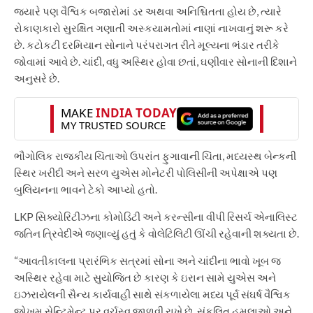
જ્યારે પણ વૈશ્વિક બજારોમાં ડર અથવા અનિશ્ચિતતા હોય છે, ત્યારે
રોકાણકારો સુરક્ષિત ગણાતી અસ્કયામતોમાં નાણાં નાખવાનું શરૂ કરે
છે. કટોકટી દરમિયાન સોનાને પરંપરાગત રીતે મૂલ્યના ભંડાર તરીકે
જોવામાં આવે છે. ચાંદી, વધુ અસ્થિર હોવા છતાં, ઘણીવાર સોનાની દિશાને
અનુસરે છે.
ભૌગોલિક રાજકીય ચિંતાઓ ઉપરાંત ફુગાવાની ચિંતા, મધ્યસ્થ બેન્કની
સ્થિર ખરીદી અને સરળ યુએસ મોનેટરી પોલિસીની અપેક્ષાએ પણ
બુલિયનના ભાવને ટેકો આપ્યો હતો.
LKP સિક્યોરિટીઝના કોમોડિટી અને કરન્સીના વીપી રિસર્ચ એનાલિસ્ટ
જતિન ત્રિવેદીએ જણાવ્યું હતું કે વોલેટિલિટી ઊંચી રહેવાની શક્યતા છે.
“આવતીકાલના પ્રારંભિક સત્રમાં સોના અને ચાંદીના ભાવો ખૂબ જ
અસ્થિર રહેવા માટે સુયોજિત છે કારણ કે ઇરાન સામે યુએસ અને
ઇઝરાયેલની સૈન્ય કાર્યવાહી સાથે સંકળાયેલા મધ્ય પૂર્વ સંઘર્ષ વૈશ્વિક
જોખમ સેન્ટિમેન્ટ પર વર્ચસ્વ જાળવી રાખે છે. સંકલિત હુમલાઓ અને