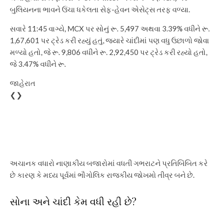
બુલિયનના ભાવને ઉંચા ધકેલતા સેફ-હેવન એસેટ્સ તરફ વળ્યા.
સવારે 11:45 વાગ્યે, MCX પર સોનું રૂ. 5,497 અથવા 3.39% વધીને રૂ.
1,67,601 પર ટ્રેડ કરી રહ્યું હતું, જ્યારે ચાંદીમાં પણ વધુ ઉછાળો જોવા
મળ્યો હતો, જે રૂ. 9,806 વધીને રૂ. 2,92,450 પર ટ્રેડ કરી રહ્યો હતો,
જે 3.47% વધીને રૂ.
જાહેરાત
❮❯
અચાનક વધારો નાણાકીય બજારોમાં વધતી ગભરાટને પ્રતિબિંબિત કરે
છે કારણ કે મધ્ય પૂર્વમાં ભૌગોલિક રાજકીય જોખમો તીવ્ર બને છે.
સોના અને ચાંદી કેમ વધી રહી છે?