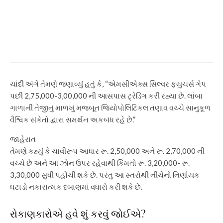
KG Abraham: Kerala
millionaire linked to Kuwait
apartment where 45 Indians
died
ચાંદી અંગે તેમણે જણાવ્યું હતું કે, “એમસીએક્સ સિલ્વર ફ્યુચર્સ ગેપ
પછી 2,75,000-3,00,000 ની આસપાસ ટ્રેડિંગ કરી રહ્યા છે. લાંબા
ગાળાની તેજીનું માળખું મજબૂત જિયોપોલિટિકલ તણાવ વચ્ચે સાનુકૂળ
વૈશ્વિક સંકેતો દ્વારા સમર્થન અકબંધ રહે છે.”
જાહેરાત
તેમણે કહ્યું કે ચાવીરૂપ આધાર રૂ. 2,50,000 અને રૂ. 2,70,000 ની
વચ્ચે છે અને આ ઝોન ઉપર રહેવાથી કિંમતો રૂ. 3,20,000- રૂ.
3,30,000 સુધી પહોંચી શકે છે. પરંતુ આ સ્તરોથી નીચેનો નિર્ણાયક
ઘટાડો નકારાત્મક દબાણમાં વધારો કરી શકે છે.
રોકાણકારોએ હવે શું કરવું જોઈએ?