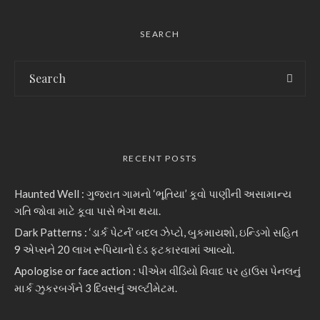
SEARCH
RECENT POSTS
Haunted Well : ગુજરાત ગામનો ‘ભૂતિયા’ કૂવો પાણીની અસામાન્ય
ગતિ જોવા માટે કૂવા પાસે ભેગા થયા.
Dark Patterns : ‘ડાર્ક પેટર્ન’ બદલ ઝેપ્ટો, બુકમાયશો, ઇન્ડિગો સહિત
9 એપ્સને 20 લાખ રૂપિયાનો દંડ ફટકારવામાં આવ્યો.
Apologise or face action : પીએમ વીડિયો વિવાદ પર હાઉસ પેનલનું
માર્ક ઝુકરબર્ગને 3 દિવસનું અલ્ટીમેટમ.