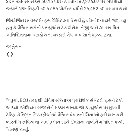
S&P BSE સેન્સેક્સ 50.15 પોઈન્ટ વધીને 82,276.07 પર બંધ થયો,
જ્યારે NSE નિફ્ટી 50 57.85 પોઈન્ટ વધીને 25,482.50 પર બંધ થયો.
જિયોજિત ઇન્વેસ્ટમેન્ટ્સ લિમિટેડના રિસર્ચ હેડ વિનોદ નાયરે જણાવ્યું
હતું કે વૈશ્વિક સંકેતો પર યુએસ ટેક શેરોમાં તેજી અને AI-સંબંધિત
અનિશ્ચિતતામાં ઘટાડો થતાં બજારો ગેપ અપ સાથે ખુલ્યા હતા.
જાહેરાત
❮❯
“વધુમાં, BOJ તરફથી ડોવિશ સંકેતોએ પ્રાદેશિક સેન્ટિમેન્ટ્સને ટેકો
આપ્યો, એશિયન બજારોને મક્કમ રાખ્યા. જો કે, યુએસ પ્રમુખની
ટેરિફ-કેન્દ્રિત ટિપ્પણીઓએ વૈશ્વિક વેપારની ચિંતાઓ ફરી શરૂ કરી,
ભારતીય રૂપિયાના અવમૂલ્યન સાથે દિવસના લાભોને મર્યાદિત કર્યા,
“તેમણે કહ્યું.