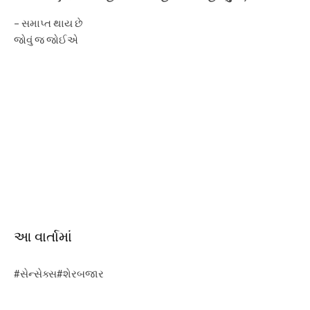
– સમાપ્ત થાય છે
જોવું જ જોઈએ
આ વાર્તામાં
#સેન્સેક્સ#શેરબજાર