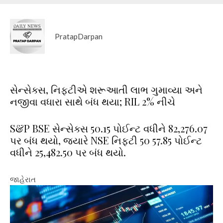
PratapDarpan
સેન્સેક્સ, નિફ્ટીએ શરૂઆતી લાભ ગુમાવ્યા અને
નજીવા વધારા સાથે બંધ થયા; RIL 2% નીચે
S&P BSE સેન્સેક્સ 50.15 પોઈન્ટ વધીને 82,276.07
પર બંધ થયો, જ્યારે NSE નિફ્ટી 50 57.85 પોઈન્ટ
વધીને 25,482.50 પર બંધ થયો.
જાહેરાત