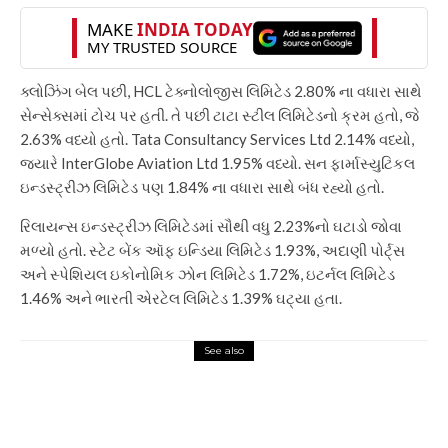
ક્લોઝિંગ બેલ પછી, HCL ટેક્નોલોજીસ લિમિટેડ 2.80% ના વધારા સાથે
સેન્સેક્સમાં ટોચ પર હતી. તે પછી ટાટા સ્ટીલ લિમિટેડનો ક્રમ હતો, જે
2.63% વધ્યો હતો. Tata Consultancy Services Ltd 2.14% વધ્યો,
જ્યારે InterGlobe Aviation Ltd 1.95% વધ્યો. સન ફાર્માસ્યુટિકલ
ઇન્ડસ્ટ્રીઝ લિમિટેડ પણ 1.84% ના વધારા સાથે બંધ રહ્યો હતો.
રિલાયન્સ ઇન્ડસ્ટ્રીઝ લિમિટેડમાં સૌથી વધુ 2.23%નો ઘટાડો જોવા
મળ્યો હતો. સ્ટેટ બેંક ઑફ ઇન્ડિયા લિમિટેડ 1.93%, અદાણી પોર્ટ્સ
અને સ્પેશિયલ ઇકોનોમિક ઝોન લિમિટેડ 1.72%, ઇટર્નલ લિમિટેડ
1.46% અને ભારતી એરટેલ લિમિટેડ 1.39% ઘટ્યા હતા.
See also
Top News
78th Independence Day 2024:
These 7 quick and easy snacks
will make your day