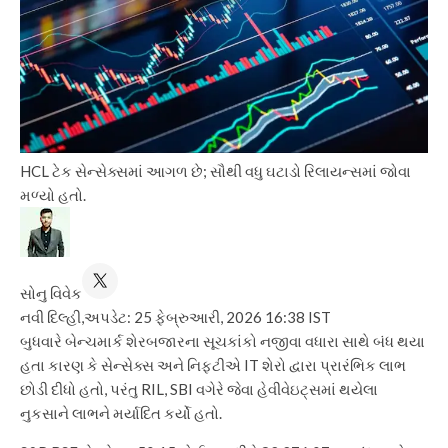
HCL ટેક સેન્સેક્સમાં આગળ છે; સૌથી વધુ ઘટાડો રિલાયન્સમાં જોવા
મળ્યો હતો.
સોનુ વિવેક
નવી દિલ્હી,
અપડેટ: 25 ફેબ્રુઆરી, 2026 16:38 IST
બુધવારે બેન્ચમાર્ક શેરબજારના સૂચકાંકો નજીવા વધારા સાથે બંધ થયા
હતા કારણ કે સેન્સેક્સ અને નિફ્ટીએ IT શેરો દ્વારા પ્રારંભિક લાભ
છોડી દીધો હતો, પરંતુ RIL, SBI વગેરે જેવા હેવીવેઇટ્સમાં થયેલા
નુકસાને લાભને મર્યાદિત કર્યો હતો.