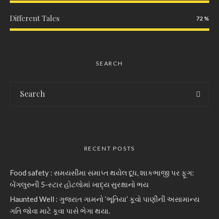
Different Tales
72
SEARCH
RECENT POSTS
Food safety : સમયસીમા સમાપ્ત થયેલ દૂધ, શાકભાજી પર ફૂગ:
બેંગલુરુની 5-સ્ટાર હોટલોમાં ખાદ્ય સુરક્ષાનો ભય
Haunted Well : ગુજરાત ગામનો ‘ભૂતિયા’ કૂવો પાણીની અસામાન્ય
ગતિ જોવા માટે કૂવા પાસે ભેગા થયા.