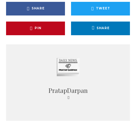
SHARE
TWEET
PIN
SHARE
PratapDarpan