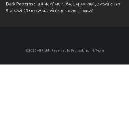
Dark Patterns : ‘ડાર્ક પેટર્ન’ બદલ ઝેપ્ટો, બુકમાયશો, ઇન્ડિગો સહિત
9 એપ્સને 20 લાખ રૂપિયાનો દંડ ફટકારવામાં આવ્યો.
@2026 All Rights Reserved by Pratapdarpan & Team