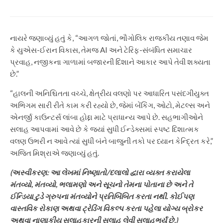
નાયરે જણાવ્યું હતું કે, “આગળ જોતાં, ભૌગોલિક રાજકીય તણાવ જેમ
કે યુએસ-ઈરાન વિકાસ, તેમજ AI અને ટેરિફ-સંબંધિત સમાચાર
પ્રવાહ, નજીકના ગાળામાં બજારની દિશાને આકાર આપે તેવી શક્યતા
છે.”
“હાલની અનિશ્ચિતતા વચ્ચે, ક્ષેત્રીય વલણો પર આધારિત પસંદગીયુક્ત
અભિગમ સારી રીતે કામ કરી રહ્યો છે, જેમાં બેંકિંગ, ઓટો, મેટલ્સ અને
એનર્જી કાઉન્ટર્સ લાંબા હોદ્દા માટે પ્રાધાન્ય આપે છે. સહભાગીઓને
સલાહ આપવામાં આવે છે કે જ્યાં સુધી ઈન્ડેક્સમાં સ્પષ્ટ દિશાત્મક
વલણ ઉભરી ન આવે ત્યાં સુધી બંને બાજુની તકો પર ધ્યાન કેન્દ્રિત કરે,”
અજિત મિશ્રાએ જણાવ્યું હતું.
(અસ્વીકરણ: આ લેખમાં નિષ્ણાતો/દલાલો દ્વારા વ્યક્ત કરાયેલા
મંતવ્યો, મંતવ્યો, ભલામણો અને સૂચનો તેમના પોતાના છે અને તે
ઈન્ડિયા ટુડે ગ્રુપના મંતવ્યોને પ્રતિબિંબિત કરતા નથી. કોઈપણ
વાસ્તવિક રોકાણ અથવા ટ્રેડિંગ વિકલ્પ કરતા પહેલા યોગ્ય બ્રોકર
અથવા નાણાકીય સલાહકારની સલાહ લેવી સલાહભર્યું છે.)