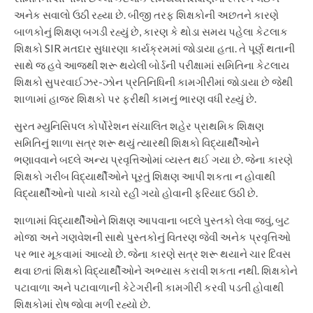
અનેક સવાલો ઉઠી રહ્યા છે. બીજી તરફ શિક્ષકોની અછતને કારણે
બાળકોનું શિક્ષણ બગડી રહ્યું છે, કારણ કે થોડા સમય પહેલા કેટલાક
શિક્ષકો SIR મતદાર સુધારણા કાર્યક્રમમાં જોડાયા હતા. તે પૂર્ણ થતાની
સાથે જ હવે આજથી શરૂ થયેલી બોર્ડની પરીક્ષામાં સમિતિના કેટલાય
શિક્ષકો સુપરવાઈઝર-ઝોન પ્રતિનિધિની કામગીરીમાં જોડાયા છે જેથી
શાળામાં હાજર શિક્ષકો પર ફરીથી કામનું ભારણ વધી રહ્યું છે.
સુરત મ્યુનિસિપલ કોર્પોરેશન સંચાલિત શહેર પ્રાથમિક શિક્ષણ
સમિતિનું શાળા સત્ર શરૂ થયું ત્યારથી શિક્ષકો વિદ્યાર્થીઓને
ભણાવવાને બદલે અન્ય પ્રવૃત્તિઓમાં વ્યસ્ત થઈ ગયા છે. જેના કારણે
શિક્ષકો ગરીબ વિદ્યાર્થીઓને પૂરતું શિક્ષણ આપી શકતા ન હોવાથી
વિદ્યાર્થીઓનો પાયો કાચો રહી ગયો હોવાની ફરિયાદ ઉઠી છે.
શાળામાં વિદ્યાર્થીઓને શિક્ષણ આપવાના બદલે પુસ્તકો લેવા જવું, બુટ
મોજા અને ગણવેશની સાથે પુસ્તકોનું વિતરણ જેવી અનેક પ્રવૃત્તિઓ
પર ભાર મૂકવામાં આવ્યો છે. જેના કારણે સત્ર શરૂ થયાને ચાર દિવસ
થવા છતાં શિક્ષકો વિદ્યાર્થીઓને અભ્યાસ કરાવી શકતા નથી. શિક્ષકોને
પટાવાળા અને પટાવાળાની કેટેગરીની કામગીરી કરવી પડતી હોવાથી
શિક્ષકોમાં રોષ જોવા મળી રહ્યો છે.