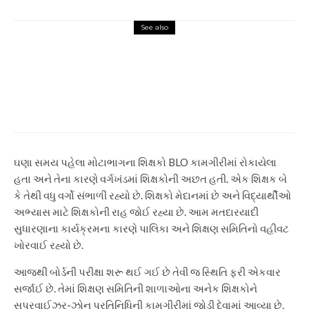
See also
Gujarat
સુરતની સાનીયા હેમાદ તળાવ સતત
બીજા દિવસે સમાન રહે છે. ડેડ ફિશ
સતત બીજા દિવસે સુરતમાં સનીયા
હેમાદ તળાવમાં મળી રહે છે
ઘણા સમય પહેલા મોટાભાગના શિક્ષકો BLO કામગીરીમાં રોકાયેલા
હતા અને તેના કારણે વર્ગખંડમાં શિક્ષકોની અછત હતી. એક શિક્ષક બે
કે તેથી વધુ વર્ગો સંભાળી રહ્યો છે. શિક્ષકો મેદાનમાં છે અને વિદ્યાર્થીઓ
અભ્યાસ માટે શિક્ષકોની રાહ જોઈ રહ્યા છે. આમ મતદારયાદી
સુધારણાના કાર્યક્રમના કારણે પાલિકા અને શિક્ષણ સમિતિનો વહીવટ
ખોરવાઈ રહ્યો છે.
આજથી બોર્ડની પરીક્ષા શરૂ થઈ ગઈ છે તેવી જ સ્થિતિ ફરી એકવાર
સર્જાઈ છે. તેમાં શિક્ષણ સમિતિની શાળાઓના અનેક શિક્ષકોને
સુપરવાઈઝર-ઝોન પ્રતિનિધિની કામગીરીમાં જોડી દેવામાં આવ્યા છે.