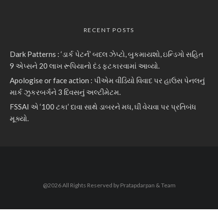
RECENT POSTS
Dark Patterns : ‘ડાર્ક પેટર્ન’ બદલ ઝેપ્ટો, બુકમાયશો, ઇન્ડિગો સહિત
9 એપ્સને 20 લાખ રૂપિયાનો દંડ ફટકારવામાં આવ્યો.
Apologise or face action : પીએમ વીડિયો વિવાદ પર હાઉસ પેનલનું
માર્ક ઝુકરબર્ગને 3 દિવસનું અલ્ટીમેટમ.
FSSAI એ ‘100 ટકા’ દાવા સાથે ડાબરને મધ, ઘી વેચવા પર પ્રતિબંધ
મૂક્યો.
@2026 All Rights Reserved by Pratapdarpan & Team