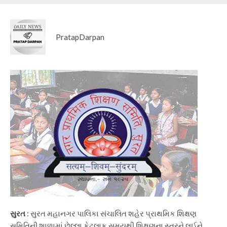
PratapDarpan
સુરત
: સુરત મહાનગર પાલિકા સંચાલિત શહેર પ્રાથમિક શિક્ષણ
સમિતિની શાળામાં છેલ્લા કેટલાક સમયથી શિક્ષણના સ્તરને લઈને