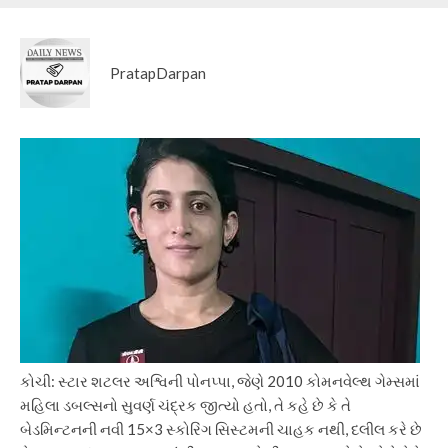
PratapDarpan
કોચી: સ્ટાર શટલર અશ્વિની પોનપ્પા, જેણે 2010 કોમનવેલ્થ ગેમ્સમાં
મહિલા ડબલ્સનો સુવર્ણ ચંદ્રક જીત્યો હતો, તે કહે છે કે તે
બેડમિન્ટનની નવી 15×3 સ્કોરિંગ સિસ્ટમની ચાહક નથી, દલીલ કરે છે