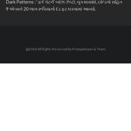
Dark Patterns : ‘ડાર્ક પેટર્ન’ બદલ ઝેપ્ટો, બુકમાયશો, ઇન્ડિગો સહિત
9 એપ્સને 20 લાખ રૂપિયાનો દંડ ફટકારવામાં આવ્યો.
@2026 All Rights Reserved by Pratapdarpan & Team