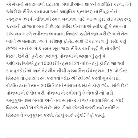
એ મેચનો સમયગાળો ઘટાડવા, ખેલાડીઓના થાકને મર્યાદિત કરવા, તેને
ઓછી શારીરિક બનાવવા અને આધુનિક પ્રસારણના સિદ્ધાંતોને
અનુરૂપ ઝડપી ગતિવાળી રમત બનાવવા માટે આ આહાર સંસ્કરણ રજૂ
કરવાની યોજના બનાવી છે.
36 વર્ષીય પોનપ્પાએ સ્વીકાર્યું કે રમતના
સંચાલક મંડળે નવીનતા લાવવામાં નિષ્ફળ રહીને ભૂલ કરી છે અને તેના
બદલે અજમાયશ અને પરીક્ષણ ફોર્મેટ સાથે ટિંકર કરવાનું પસંદ કર્યું
છે.
“જો તમને લાગે કે રમત ખૂબ જ શારીરિક બની રહી છે, તો બીજો
વિરામ ઉમેરો,” કુર્ગે સમજાવ્યું.
પોનપ્પાએ જણાવ્યું હતું કે
અધિકારીઓએ ટુર 1000 ઈવેન્ટ્સમાં 21-પોઈન્ટનું ફોર્મેટ જાળવી
રાખવું જોઈએ અને કેટલીક નીચી ક્રમાંકિત ઈવેન્ટ્સમાં 15-પોઈન્ટ
સિસ્ટમનો ટ્રાયલ રન કરાવવો જોઈએ.
“રેલીઓ કરવી મુશ્કેલ છે.
બેડમિન્ટનની રમત 20 મિનિટમાં સમાપ્ત થાય તે કોણ જોવા માંગે છે?”
પોનપ્પાએ દલીલ કરી.
પોનપ્પાએ સ્વીકાર્યું કે ખેલાડીઓ પાસે
અનુકૂલનક્ષમ બનવા અને નવા સામાન્યને અપનાવવા સિવાય કોઈ
વિકલ્પ નથી.
“તે જે છે તે છે. ખેલાડીઓ જેટલી જલ્દી નવી સ્કોરિંગ
સિસ્ટમને અનુકૂલન કરશે, તેટલું સારું રહેશે,” તેણે કહ્યું.