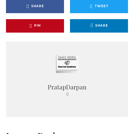
SHARE
TWEET
PIN
SHARE
PratapDarpan