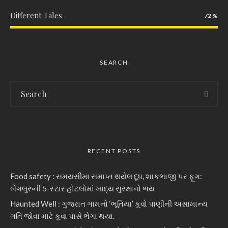
Different Tales
72
SEARCH
RECENT POSTS
Food safety : સમયસીમા સમાપ્ત થયેલ દૂધ, શાકભાજી પર ફૂગ:
બેંગલુરુની 5-સ્ટાર હોટલોમાં ખાદ્ય સુરક્ષાનો ભય
Haunted Well : ગુજરાત ગામનો ‘ભૂતિયા’ કૂવો પાણીની અસામાન્ય
ગતિ જોવા માટે કૂવા પાસે ભેગા થયા.