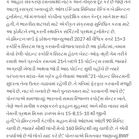
કે આહાર સંસ્કરણ રમતમાંથી નાટક અને તીવ્રતા દૂર કરે છે જેણે તેને
આટલું રસપ્રદ બનાવ્યું છે.
ઓલ ઈન્ડિયા સિનિયર રેન્કિંગ બેડમિન્ટન
ટૂર્નામેન્ટ, જે મંગળવારે કોચીના પ્રાદેશિક રમત કેન્દ્ર ખાતે શરૂ થઈ
હતી, તે ભારતીય શટલરો માટે એકીકૃત સંક્રમણ સુનિશ્ચિત કરવા માટે
આ ફોર્મેટને રજૂ કરતી સ્થાનિક સર્કિટની પ્રથમ ટુર્નામેન્ટ છે.
બેડમિન્ટન વર્લ્ડ ફેડરેશન જાન્યુઆરી 2027 થી વૈશ્વિક સ્તરે 15×3
સ્કોરિંગ સિસ્ટમ લાગુ કરવાની યોજના ધરાવે છે.
આ ફોર્મેટમાં, તમામ
મેચો રેલી-પોઇન્ટ સ્કોરિંગ સિસ્ટમ હેઠળ બેસ્ટ-ઓફ-થ્રી ગેમ તરીકે
રમાશે અને પ્રત્યેક રમતમાં 21ને બદલે 15 પોઈન્ટ્સ રમાશે. જ્યારે
અગ્રણી ખેલાડી અથવા જોડી આઠ પોઈન્ટ સુધી પહોંચે છે ત્યારે
પરંપરાગત મધ્ય-ગેમ બ્રેક હવે લેવામાં આવશે.
“21-પોઇન્ટ સિસ્ટમની
સુંદરતા તેના ઉતાર-ચઢાવમાં રહેલી છે. તે ગતિમાં ફેરફાર કરવાની મંજૂરી
આપે છે, નાટકો બનાવે છે અને પુનરાગમન માટે પરવાનગી આપે છે,”
પોનપ્પાએ સમજાવ્યું.
ભારતનો સમય
રિજનલ સ્પોર્ટ્સ સેન્ટર ખાતે,
તેણે અને સતીશ કરુણાકરને ફરહાન મુહમ્મદ અને મીરા નાયર સામે
તેમની પ્રથમ મિક્સ ડબલ્સ મેચ 15-8,15-10 થી જીતી
હતી.
“બેડમિન્ટનની કેટલીક મહાન મેચો ઓછામાં ઓછી 90 મિનિટ
ચાલી છે, જ્યારે સૌથી લાંબી મેચો 160 મિનિટથી વધુ ચાલી છે. તે એવી
સ્પર્ધાઓ છે જે લોકો યાદ કરે છે,” પોનપ્પાએ વિગતવાર જણાવ્યું.
BWF