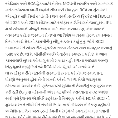
સ્ટેડિયમ અને RCA હેડક્વાર્ટરને તેના MOUની સમાપ્તિ અને લગભગ 8
કરોડ રૂપિયાના બાકી લેણાંને સીલ કરી દીધા હતા.
RCA ના ચુંટાયેલી
એડ-હોક સમિતિમાં રૂપાંતરિત થવા સાથે, સર્વોચ્ચ ક્રિકેટ બોર્ડ (BCCI)
એ 2024 અને 2025 સીઝન માટે સ્પોર્ટ્સ કાઉન્સિલને જયપુરમાં IPL
મેચો યોજવાની મંજૂરી આપવા માટે એક અસાધારણ, એક વખતની
વ્યવસ્થા કરી. રાજસ્થાન રોયલ્સે આ વિશેષ વ્યવસ્થા હેઠળ રમતગમત
વિભાગ સાથે મેચની કામગીરીનું સીધું સંકલન કર્યું હતું, જોકે BCCI
સામાન્ય રીતે યોગ્ય રીતે ચૂંટાયેલા સભ્ય સંગઠન સાથે વ્યવહાર કરવાનું
પસંદ કરે છે.
જોકે, બીસીસીઆઈએ વારંવાર સ્પષ્ટતા કરી છે કે આવા
કામચલાઉ સુધારાઓ ચાલુ રાખી શકાય નહીં. IPLના અધ્યક્ષ અરુણ
સિંહ ધૂમલે કહ્યું છે કે જો RCA યોગ્ય ચૂંટણીઓ કરાવે અને
લોકતાંત્રિક રીતે ચૂંટાયેલી સંસ્થાની રચના કરે, તેમજ સ્થળ IPL
ધોરણો અનુસાર હોય તેની ખાતરી કરે તો જ IPL મેચો જયપુરમાં
યોજવામાં આવી શકે છે. ફ્રેન્ચાઇઝી સુવિધાની તૈયારીનું પણ મૂલ્યાંકન
કરી રહી છે.
ત્રણ મહિનાની અંદર ચૂંટણીઓ કરાવવાના સ્પષ્ટ આદેશ
સાથે પ્રોફેશનલ એડમિનિસ્ટ્રેટરની નિમણૂક કરીને, HCએ BCCIની
મુખ્ય શરતને સીધી રીતે સંબોધી છે. આનાથી રોયલ્સ કોઈપણ વહીવટી
અનિશ્ચિતતા વિના જયપુરમાં તેમની ઘરેલું મેચો રમવાનું ચાલુ રાખવાની
શક્યતાઓને નોંધપાત્ર રીતે સુધારે છે.
લાંબા સમયથી ચાલતા પ્રશ્નો:
હવે