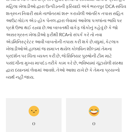
મહિલા ખેલાડીઓ દ્વારા ઉત્પીડનની ફરિયાદો અંગે ભરતપુર DCA સચિવ
શત્રુઘ્ન તિવારી સામે તાજેતરમાં શરૂ કરાયેલી આંતરિક તપાસ સહિત
આઉટગોઇંગ એડ-હોક પેનલ દ્વારા લેવામાં આવેલા પગલાંના ભાવિ પર
પ્રશ્નો ઉભા થઈ રહ્યા છે.
આ બાબતથી વાકેફ લોકોનું કહેવું છે કે જો
અસરગ્રસ્ત ખેલાડીઓ ફરીથી RCAનો સંપર્ક કરે તો નવા
એડમિનિસ્ટ્રેટર આવી બાબતોની તપાસ કરી શકે છે.
વધુમાં, કેટલાક
ખેલાડીઓએ હાલમાં જ સમાપ્ત થયેલ કોલવિન શીલ્ડમાં તેમના
પ્રદર્શન પર ચિંતા વ્યક્ત કરી છે, જે સિનિયર પુરુષોની ટીમ માટે
પસંદગીના મુખ્ય માપદંડ તરીકે કામ કરે છે, ભવિષ્યમાં ચૂંટાયેલી સંસ્થા
દ્વારા ધ્યાનમાં લેવામાં આવશે. તેઓ આશા રાખે છે કે તેમના પ્રયત્નો
વ્યર્થ નહીં જાય.
0
0