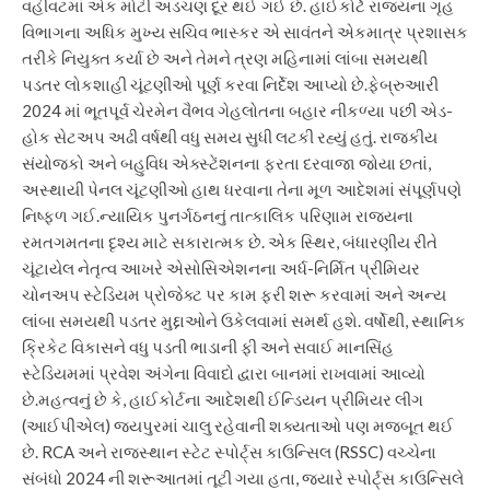
વહીવટમાં એક મોટી અડચણ દૂર થઈ ગઈ છે. હાઈકોર્ટે રાજ્યના ગૃહ
વિભાગના અધિક મુખ્ય સચિવ ભાસ્કર એ સાવંતને એકમાત્ર પ્રશાસક
તરીકે નિયુક્ત કર્યા છે અને તેમને ત્રણ મહિનામાં લાંબા સમયથી
પડતર લોકશાહી ચૂંટણીઓ પૂર્ણ કરવા નિર્દેશ આપ્યો છે.
ફેબ્રુઆરી
2024 માં ભૂતપૂર્વ ચેરમેન વૈભવ ગેહલોતના બહાર નીકળ્યા પછી એડ-
હોક સેટઅપ અઢી વર્ષથી વધુ સમય સુધી લટકી રહ્યું હતું. રાજકીય
સંયોજકો અને બહુવિધ એક્સ્ટેંશનના ફરતા દરવાજા જોયા છતાં,
અસ્થાયી પેનલ ચૂંટણીઓ હાથ ધરવાના તેના મૂળ આદેશમાં સંપૂર્ણપણે
નિષ્ફળ ગઈ.
ન્યાયિક પુનર્ગઠનનું તાત્કાલિક પરિણામ રાજ્યના
રમતગમતના દૃશ્ય માટે સકારાત્મક છે. એક સ્થિર, બંધારણીય રીતે
ચૂંટાયેલ નેતૃત્વ આખરે એસોસિએશનના અર્ધ-નિર્મિત પ્રીમિયર
ચોનઅપ સ્ટેડિયમ પ્રોજેક્ટ પર કામ ફરી શરૂ કરવામાં અને અન્ય
લાંબા સમયથી પડતર મુદ્દાઓને ઉકેલવામાં સમર્થ હશે. વર્ષોથી, સ્થાનિક
ક્રિકેટ વિકાસને વધુ પડતી ભાડાની ફી અને સવાઈ માનસિંહ
સ્ટેડિયમમાં પ્રવેશ અંગેના વિવાદો દ્વારા બાનમાં રાખવામાં આવ્યો
છે.
મહત્વનું છે કે, હાઈકોર્ટના આદેશથી ઈન્ડિયન પ્રીમિયર લીગ
(આઈપીએલ) જયપુરમાં ચાલુ રહેવાની શક્યતાઓ પણ મજબૂત થઈ
છે. RCA અને રાજસ્થાન સ્ટેટ સ્પોર્ટ્સ કાઉન્સિલ (RSSC) વચ્ચેના
સંબંધો 2024 ની શરૂઆતમાં તૂટી ગયા હતા, જ્યારે સ્પોર્ટ્સ કાઉન્સિલે