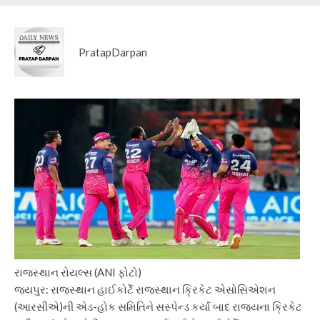
PratapDarpan
રાજસ્થાન રોયલ્સ (ANI ફોટો)
જયપુર:
રાજસ્થાન હાઈકોર્ટે રાજસ્થાન ક્રિકેટ એસોસિએશન
(આરસીએ)ની એડ-હોક સમિતિને સસ્પેન્ડ કર્યા બાદ રાજ્યના ક્રિકેટ