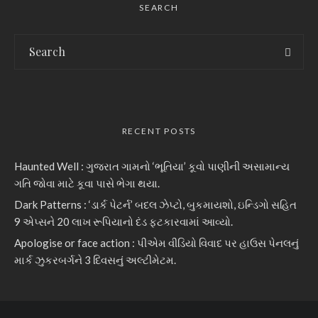
SEARCH
RECENT POSTS
Haunted Well : ગુજરાત ગામનો ‘ભૂતિયા’ કૂવો પાણીની અસામાન્ય
ગતિ જોવા માટે કૂવા પાસે ભેગા થયા.
Dark Patterns : ‘ડાર્ક પેટર્ન’ બદલ ઝેપ્ટો, બુકમાયશો, ઇન્ડિગો સહિત
9 એપ્સને 20 લાખ રૂપિયાનો દંડ ફટકારવામાં આવ્યો.
Apologise or face action : પીએમ વીડિયો વિવાદ પર હાઉસ પેનલનું
માર્ક ઝુકરબર્ગને 3 દિવસનું અલ્ટીમેટમ.