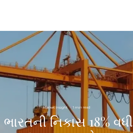
Market Insight
·
1 min read
ં ભારતની નિકાસ 18% વધી