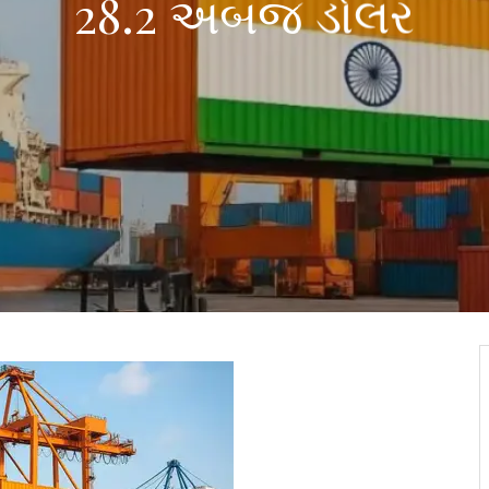
28.2 અબજ ડોલર