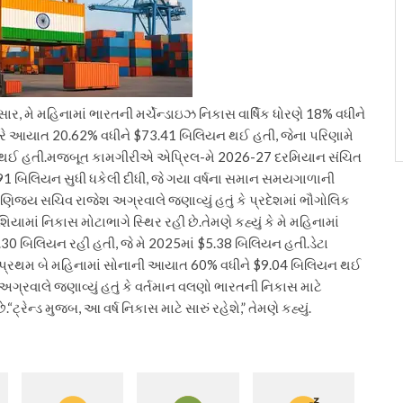
ાર, મે મહિનામાં ભારતની મર્ચેન્ડાઇઝ નિકાસ વાર્ષિક ધોરણે 18% વધીને
રે આયાત 20.62% વધીને $73.41 બિલિયન થઈ હતી, જેના પરિણામે
 થઈ હતી.
મજબૂત કામગીરીએ એપ્રિલ-મે 2026-27 દરમિયાન સંચિત
91 બિલિયન સુધી ધકેલી દીધી, જે ગયા વર્ષના સમાન સમયગાળાની
ણિજ્ય સચિવ રાજેશ અગ્રવાલે જણાવ્યું હતું કે પ્રદેશમાં ભૌગોલિક
યામાં નિકાસ મોટાભાગે સ્થિર રહી છે.
તેમણે કહ્યું કે મે મહિનામાં
5.30 બિલિયન રહી હતી, જે મે 2025માં $5.38 બિલિયન હતી.
ડેટા
ા પ્રથમ બે મહિનામાં સોનાની આયાત 60% વધીને $9.04 બિલિયન થઈ
ગ્રવાલે જણાવ્યું હતું કે વર્તમાન વલણો ભારતની નિકાસ માટે
ે.
“ટ્રેન્ડ મુજબ, આ વર્ષ નિકાસ માટે સારું રહેશે,” તેમણે કહ્યું.