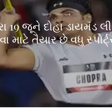
Sports
·
1 min read
 19 જૂને દોહા ડાયમંડ 
 માટે તૈયાર છે વધુ સ્પોર્