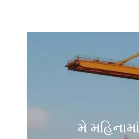
મે મહિનામા