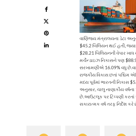
વાણિજ્ય મંત્રાલયના ડેટા અનુસ
$45.2 બિલિયન થઈ હતી, જ્યા
$28.21 બિલિયનની વેપાર ખાધ
મર્ચેન્ડાઇઝ નિકાસને પણ $88.
સરખામણીએ 16.09% વધુ છે.
વા
રાજકીય વિકાસ છતાં પશ્ચિમ એશિ
મધ્ય પૂર્વમાં ભારતની નિકાસ $
અનુસાર, ચાલુ નાણાકીય વર્ષન
છે.
આઉટલૂક પર ટિપ્પણી કરતાં અ
સકારાત્મક વર્ષ તરફ નિર્દેશ કરે છ