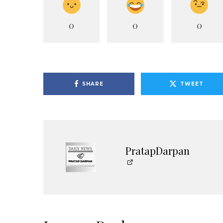
0
0
0
SHARE
TWEET
PratapDarpan