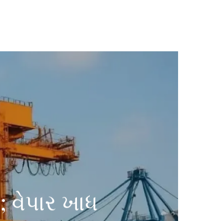
; વેપાર ખાધ