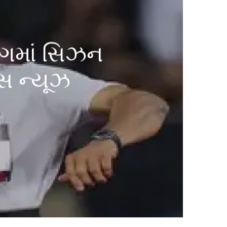
લીગમાં સિઝન
ટ્સ ન્યૂઝ