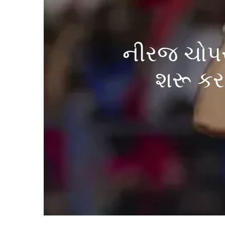
નીરજ ચોપરા
શરૂ કરવા