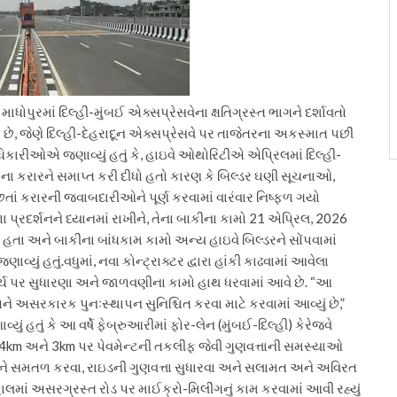
ાધોપુરમાં દિલ્હી-મુંબઈ એક્સપ્રેસવેના ક્ષતિગ્રસ્ત ભાગને દર્શાવતો
, જેણે દિલ્હી-દેહરાદૂન એક્સપ્રેસવે પર તાજેતરના અકસ્માત પછી
કારીઓએ જણાવ્યું હતું કે, હાઇવે ઓથોરિટીએ એપ્રિલમાં દિલ્હી-
ટરના કરારને સમાપ્ત કરી દીધો હતો કારણ કે બિલ્ડર ઘણી સૂચનાઓ,
ાં કરારની જવાબદારીઓને પૂર્ણ કરવામાં વારંવાર નિષ્ફળ ગયો
 પ્રદર્શનને ધ્યાનમાં રાખીને, તેના બાકીના કામો 21 એપ્રિલ, 2026
 હતા અને બાકીના બાંધકામ કામો અન્ય હાઇવે બિલ્ડરને સોંપવામાં
વ્યું હતું.
વધુમાં, નવા કોન્ટ્રાક્ટર દ્વારા હાંકી કાઢવામાં આવેલા
્ચ પર સુધારણા અને જાળવણીના કામો હાથ ધરવામાં આવે છે. “આ
અસરકારક પુનઃસ્થાપન સુનિશ્ચિત કરવા માટે કરવામાં આવ્યું છે,”
 હતું કે આ વર્ષે ફેબ્રુઆરીમાં ફોર-લેન (મુંબઈ-દિલ્હી) કેરેજવે
 – 4km અને 3km પર પેવમેન્ટની તકલીફ જેવી ગુણવત્તાની સમસ્યાઓ
ે સમતળ કરવા, રાઇડની ગુણવત્તા સુધારવા અને સલામત અને અવિરત
 હાલમાં અસરગ્રસ્ત રોડ પર માઈક્રો-મિલીંગનું કામ કરવામાં આવી રહ્યું