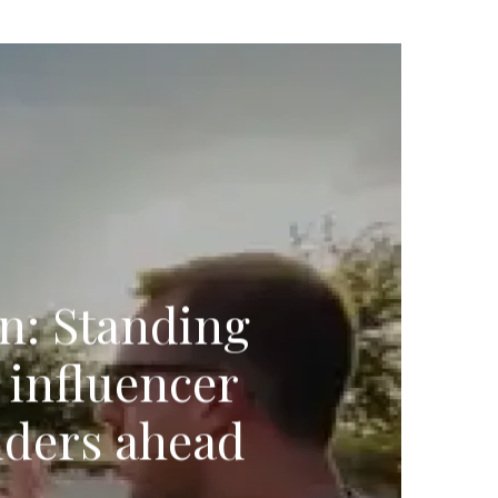
an: Standing
 influencer
olders ahead