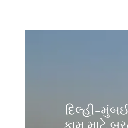
દિલ્હી-મુંબ
કામ માટે બર