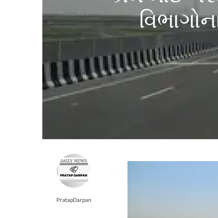
વિભાગોન
PratapDarpan