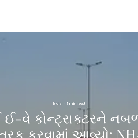
India
·
1 min read
ઈ ઈ-વે કોન્ટ્રાક્ટરને નબળ
તરફ કરવામાં આવ્યો: NHAI