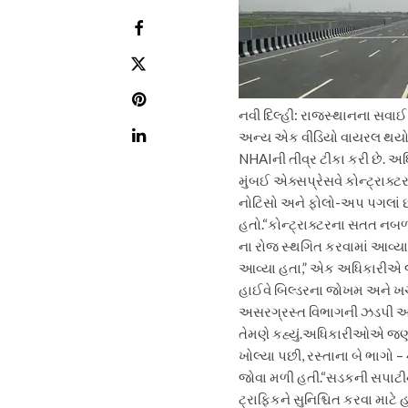
નવી દિલ્હી: રાજસ્થાનના સવાઈ મ
અન્ય એક વીડિયો વાયરલ થયો છે
NHAIની તીવ્ર ટીકા કરી છે.
અધિ
મુંબઈ એક્સપ્રેસવે કોન્ટ્રાક્
નોટિસો અને ફોલો-અપ પગલાં છત
હતો.
“કોન્ટ્રાક્ટરના સતત નબળા
ના રોજ સ્થગિત કરવામાં આવ્યા
આવ્યા હતા,” એક અધિકારીએ જણા
હાઈવે બિલ્ડરના જોખમ અને ખર
અસરગ્રસ્ત વિભાગની ઝડપી અને 
તેમણે કહ્યું.
અધિકારીઓએ જણાવ્યું
ખોલ્યા પછી, રસ્તાના બે ભાગો
જોવા મળી હતી.
“સડકની સપાટીન
ટ્રાફિકને સુનિશ્ચિત કરવા માટે