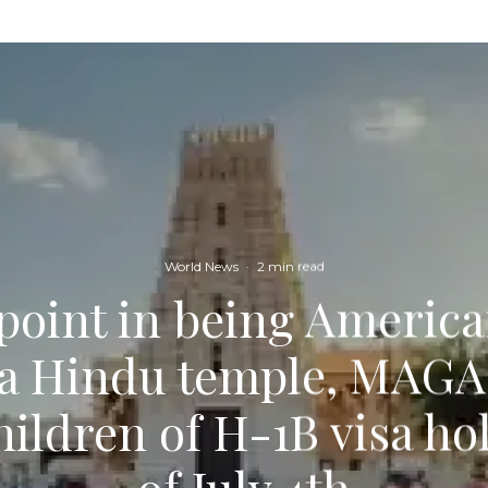
World News
·
2 min read
point in being Americ
f a Hindu temple, MAGA
children of H-1B visa h
of July 4th