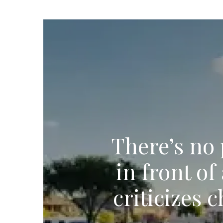
There’s no 
in front o
criticizes 