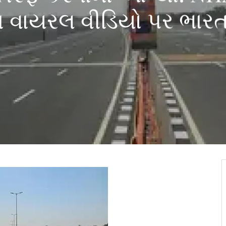
ા વાયરલ વીડિયો પર ભાર