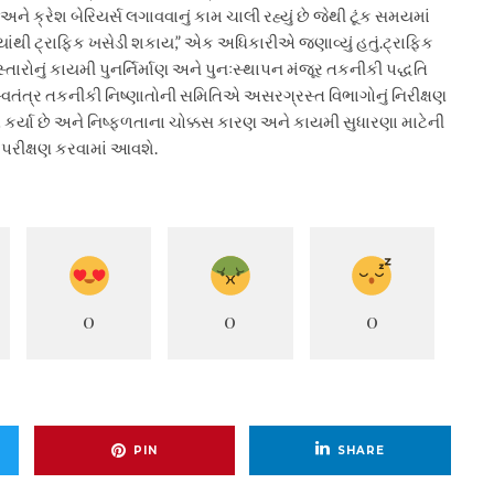
અને ક્રેશ બેરિયર્સ લગાવવાનું કામ ચાલી રહ્યું છે જેથી ટૂંક સમયમાં
્યાંથી ટ્રાફિક ખસેડી શકાય,” એક અધિકારીએ જણાવ્યું હતું.
ટ્રાફિક
તારોનું કાયમી પુનર્નિર્માણ અને પુનઃસ્થાપન મંજૂર તકનીકી પદ્ધતિ
વતંત્ર તકનીકી નિષ્ણાતોની સમિતિએ અસરગ્રસ્ત વિભાગોનું નિરીક્ષણ
િત કર્યા છે અને નિષ્ફળતાના ચોક્કસ કારણ અને કાયમી સુધારણા માટેની
ં પરીક્ષણ કરવામાં આવશે.
0
0
0
PIN
SHARE