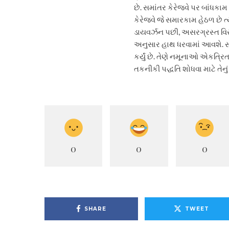
છે. સમાંતર કેરેજવે પર બાંધકામ 
કેરેજવે જે સમારકામ હેઠળ છે ત
ડાયવર્ઝન પછી, અસરગ્રસ્ત વિસ્
અનુસાર હાથ ધરવામાં આવશે. સ્
કર્યું છે. તેણે નમૂનાઓ એકત્ર
તકનીકી પદ્ધતિ શોધવા માટે તેનુ
0
0
0
SHARE
TWEET