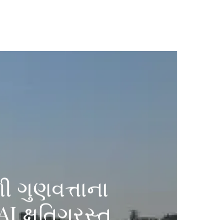
ી ગુણવત્તાના
 ક્ષતિગ્રસ્ત