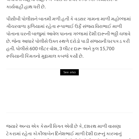
કાર્યવાહી હાથ ધરી છે.
પીસીબી પોલીસને બાતમી મળી હતી કે વડસર ગામના માળી મહોલ્લામાં
ગૌચરવાળા ફળિયામાં રહેતા રૂપાભાઈ ઉર્ફે સંજય વિરાભાઈ માળી
પોતાના ઘરની બાજુમાં આવેલ પાનના ગલ્લામાં દેશી દારૂની ભઠ્ઠી ચલાવે
છે. જેના આધારે પોલીસે ઉક્ત સ્થળે દરોડો પાડી સંજયની ધરપકડ કરી
હતી. પોલીસે 600 લીટર વોશ, 3 લીટર દારૂ અને કુલ 15,700
રૂપિયાની કિંમતનો મુદ્દામાલ કબજે કર્યો છે.
See also
Gujarat
સુરક્ષા સામે પ્રશ્નઃ તમારી ઓફિસનું
તાળું તૂટ્યું, મહત્વપૂર્ણ દસ્તાવેજો
અને ડેટા ચોરવાનો પ્રયાસ
જ્યારે અન્ય એક કેસની વિગત એવી છે કે, દશરથ માળી વાસણા
ટેકરામાં રહેતા કોકીલાબેન દિનેશભાઈ માળી દેશી દારૂનું કારખાનું