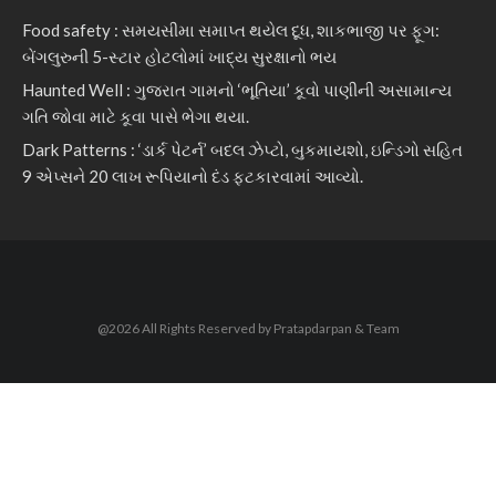
Food safety : સમયસીમા સમાપ્ત થયેલ દૂધ, શાકભાજી પર ફૂગ:
બેંગલુરુની 5-સ્ટાર હોટલોમાં ખાદ્ય સુરક્ષાનો ભય
Haunted Well : ગુજરાત ગામનો ‘ભૂતિયા’ કૂવો પાણીની અસામાન્ય
ગતિ જોવા માટે કૂવા પાસે ભેગા થયા.
Dark Patterns : ‘ડાર્ક પેટર્ન’ બદલ ઝેપ્ટો, બુકમાયશો, ઇન્ડિગો સહિત
9 એપ્સને 20 લાખ રૂપિયાનો દંડ ફટકારવામાં આવ્યો.
@2026 All Rights Reserved by Pratapdarpan & Team