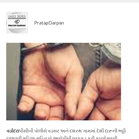
PratapDarpan
વડોદરા
પીસીબી પોલીસે વડસર અને દશરથ ગામમાં દેશી દારૂની ભઠ્ઠી
ચલાવતી મહિલા સહિત બે આરોપીની ધરપકડ કરી કાયદેસરની