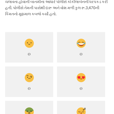
ચલાવતા હોવાની બાતમીના આધારે પોલીસે કોકીલાબેનની ધરપકડ કરી
હતી. પોલીસે તેમની પાસેથી દારૂ અને વોશ મળી કુલ રૂ.3,470ની
કિંમતનો મુદ્દામાલ કબજે કર્યો હતો.
0
0
0
0