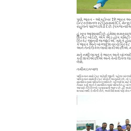
પુણે, ભારત – ઑક્ટોબર 19: ભારત અન
ઇન્ટરનેશનલ સ્ટેડિયમમાં ICC મેન્સ 
રાહુલને પાછળ છોડી દે છે. (પંકજ નાંગ
હું ખૂબ આશાવાદી છું. હંમેશા સમસ્યાઓ
ક્રિકેટ બોર્ડ છે, એક એડ-હોક કમિટી
ક્રિકેટ જીતવી જ જોઈએ. ગમે તે હોય,
કે ભારત અને બાંગ્લાદેશ વચ્ચે ક્રિકે
અને તેનો ઉકેલ લાવી શકીએ છીએ. મને 
મને નથી લાગતું કે ભારત અને બાંગ્લાદે
કરી શકીએ છીએ અને તેનો ઉકેલ લાવી
લેશે.
તમીમ ઇકબાલ
પાકિસ્તાન સામે ટેસ્ટ શ્રેણી જીતી. પહેલા બાંગ્લ
પાકિસ્તાન સામેની ટેસ્ટ મેચોને અનુસરો છો, તો બ
માનસિકતામાં પરિવર્તન દર્શાવે છે. બાંગ્લાદેશ મ
તૈયાર કર્યું અને તે માનસિકતામાં પરિવર્તન હું બાંગ્લ
આપણે તેને કિલ્લો બનાવવાની જરૂર છે. હા, અમે ઘર
શક્યા નથી.
દેખીતી રીતે, અમે વિદેશમાં પણ મ