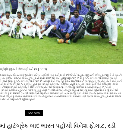
ટેસ્ટ શ્રેણી જીતની ઉજવણી કરી (X | BCB)
 વિભાગમાં માનસિકતામાં આવેલા પરિવર્તન વિશે વાત કરી શકો છો?
મેં તેને ખૂબ નજીકથી જોયું કારણ કે તે સમયે
્રેય તત્કાલિન કેપ્ટન મોમિનુલ હકને જવો જોઈએ. મને હજુ પણ યાદ છે કે ફર્સ્ટ-ક્લાસ રમતોમાં તે ઝડપી
ો. મને એક ફર્સ્ટ-ક્લાસ રમત યાદ છે કારણ કે તે અને હું એક જ ટીમ માટે રમ્યા હતા, અને હું તેની પાસે ગયો
ંગ કરી શકીએ છીએ.
“ના, જો હું હવે આ ઝડપી બોલરોને બોલિંગ નહીં કરું, તો તેઓ કેવી રીતે શીખશે? તેઓ
ાષ્ટ્રીય ટીમમાં ઝડપી બોલરોની જરૂર છે અને તેઓએ શક્ય તેટલી વધુ બોલિંગ કરવાની જરૂર છે,” તેણે
ણે ઝડપી બોલિંગ યુનિટને બદલ્યું હતું. તેણે ઝડપી બોલરોને ખૂબ મહત્વ આપ્યું અને સુનિશ્ચિત કર્યું કે તેઓ
મ ઓવરો ફેંકે. જ્યારે ઝડપી બોલરોને સફળતા મળવા લાગી ત્યારે ઘરેલું ખેલાડીઓ અને નાના બાળકોએ માનવા
 બની શકો છો, સફળતા મેળવી શકો છો અને સુપરસ્ટાર બની શકો છો.
આનો ઘણો શ્રેય મોમિનુલ હકને જ જાય
 કોચની પણ મોટી ભૂમિકા હતી.
See also
માં હાર્ટબ્રેક બાદ ભારત પહોંચી વિનેશ ફોગાટ, રડી