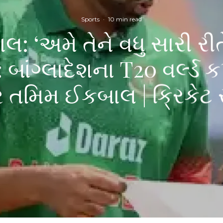
Sports
·
10 min read
 ‘અમે તેને વધુ સારી રીત
 બાંગ્લાદેશના T20 વર્લ્ડ
 તમિમ ઈકબાલ | ક્રિકેટ