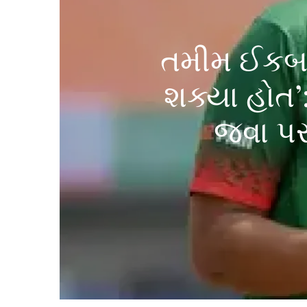
તમીમ ઈકબાલ:
શક્યા હોત’:
જવા પર