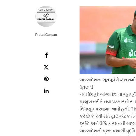
PratapDarpan
બાંગ્લાદેશના ભૂતપૂર્વ કેપ્ટન ત
(ફાઇલ)
નવી દિલ્હીઃ
બાંગ્લાદેશના ભૂતપૂર
પ્રમુખ તરીકે નવા પડકારનો સા
નિમણૂક કરવામાં આવી હતી. Tim
કરે છે કે કેવી રીતે હાર્ટ એટેક 
દ્રષ્ટિ અને વૈશ્વિક રમતની બદ
બાંગ્લાદેશની પ્રભાવશાળી વૃદ્ધ