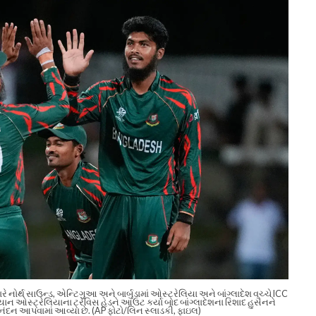
ે નોર્થ સાઉન્ડ, એન્ટિગુઆ અને બાર્બુડામાં ઓસ્ટ્રેલિયા અને બાંગ્લાદેશ વચ્ચે ICC
મિયાન ઓસ્ટ્રેલિયાના ટ્રેવિસ હેડને આઉટ કર્યા બાદ બાંગ્લાદેશના રિશાદ હુસૈનને
િનંદન આપવામાં આવ્યા છે. (AP ફોટો/લિન સ્લાડકી, ફાઇલ)