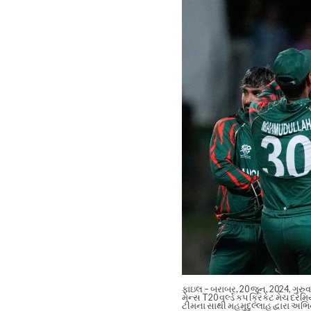
ફાઇલ – બરાબર, 20 જૂન, 2024, ગુરુવાર
મેન્સ T20 વર્લ્ડ કપ ક્રિકેટ મેચ દર
ટીમના સાથી મહમુદુલ્લાહ દ્વારા અભ