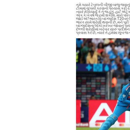
તમે ક્યારે ટેબલની બીજી બાજુ જવાનું નક
ટીમમાં વાપસી કરવાનો પ્રયાસ કરી રહ્
ત્યારે મેં વિચાર્યું કે તે જ હતું. હાર્ટ
એક કે બે વર્ષ જ રમી શકીશ. મારો પરિ
જોઈએ?
ભારત વિ બાંગ્લાદેશ
T20 વર્લ
ભારત સામે શ્રેણી થવાની છે. મને પૂ
બાંગ્લાદેશના લોકો ખરેખર જોવાનું પસં
છેલ્લી શ્રેણીમાં ખરેખર સારું પ્રદર્શન
પ્રવાસ કરે છે, ત્યારે તે હંમેશા ખૂબ જ 