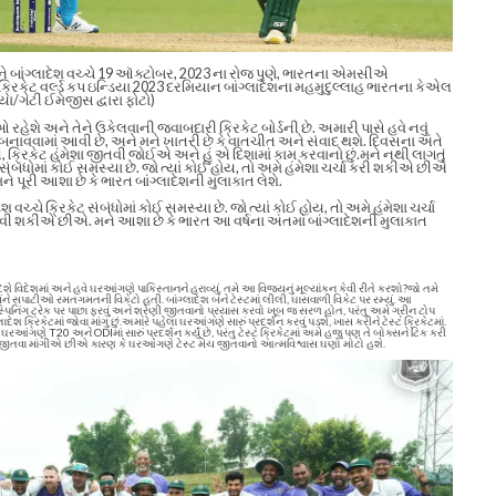
ે બાંગ્લાદેશ વચ્ચે 19 ઑક્ટોબર, 2023 ના રોજ પુણે, ભારતના એમસીએ
ક્રિકેટ વર્લ્ડ કપ ઇન્ડિયા 2023 દરમિયાન બાંગ્લાદેશના મહમુદુલ્લાહ ભારતના કેએલ
િયા/ગેટી ઈમેજીસ દ્વારા ફોટો)
 રહેશે અને તેને ઉકેલવાની જવાબદારી ક્રિકેટ બોર્ડની છે. અમારી પાસે હવે નવું
 બનાવવામાં આવી છે, અને મને ખાતરી છે કે વાતચીત અને સંવાદ થશે.
દિવસના અંતે
 ક્રિકેટ હંમેશા જીતવી જોઈએ અને હું એ દિશામાં કામ કરવાનો છું.
મને નથી લાગતું
ટ સંબંધોમાં કોઈ સમસ્યા છે. જો ત્યાં કોઈ હોય, તો અમે હંમેશા ચર્ચા કરી શકીએ છીએ
પૂરી આશા છે કે ભારત બાંગ્લાદેશની મુલાકાત લેશે.
શ વચ્ચે ક્રિકેટ સંબંધોમાં કોઈ સમસ્યા છે. જો ત્યાં કોઈ હોય, તો અમે હંમેશા ચર્ચા
 શકીએ છીએ. મને આશા છે કે ભારત આ વર્ષના અંતમાં બાંગ્લાદેશની મુલાકાત
ાદેશે વિદેશમાં અને હવે ઘરઆંગણે પાકિસ્તાનને હરાવ્યું. તમે આ વિજયનું મૂલ્યાંકન કેવી રીતે કરશો?
જો તમે
ંને સપાટીઓ રમતગમતની વિકેટો હતી. બાંગ્લાદેશ બંને ટેસ્ટમાં લીલી, ઘાસવાળી વિકેટ પર રમ્યું.
આ
ાટે સ્પિનિંગ ટ્રેક પર પાછા ફરવું અને શ્રેણી જીતવાનો પ્રયાસ કરવો ખૂબ જ સરળ હોત, પરંતુ અમે ગ્રીન ટોપ
ાદેશ ક્રિકેટમાં જોવા માંગુ છું.
અમારે પહેલા ઘરઆંગણે સારું પ્રદર્શન કરવું પડશે, ખાસ કરીને ટેસ્ટ ક્રિકેટમાં.
આંગણે T20 અને ODIમાં સારું પ્રદર્શન કર્યું છે, પરંતુ ટેસ્ટ ક્રિકેટમાં અમે હજુ પણ તે બોક્સને ટિક કરી
ેચ જીતવા માંગીએ છીએ કારણ કે ઘરઆંગણે ટેસ્ટ મેચ જીતવાનો આત્મવિશ્વાસ ઘણો મોટો હશે.