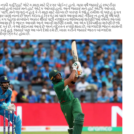
્કી કર્યું?
હાર્ટ એટેક મારા માટે ટ્રિગર પોઈન્ટ હતો. ગયા વર્ષે જ્યારે હું રાષ્ટ્રીય
યો હતો ત્યારે મને હાર્ટ એટેક આવ્યો હતો.
અને જ્યારે મને હાર્ટ એટેક આવ્યો,
 એટેક પછી, મને લાગતું ન હતું કે તે મારા માટે યોગ્ય છે કારણ કે જો હું રમીશ તો પણ હું ફક્ત
વાર ઘણો નાનો છે અને કદાચ હું ક્રિકેટમાં પાછા આવવા માટે તૈયાર ન હતો.
શું આપણે
્ડ કપ પહેલા સંબંધોને અસર થયા પછી નજીકના ભવિષ્યમાં શ્રેણી?
આ વર્ષના અંતમાં
રી આશા છે કે ભારત આવશે અને આખી શ્રેણી રમશે. આ એક દ્વિપક્ષીય શ્રેણી છે જે
દ કરે છે.
તેઓ મેદાનમાં આવે છે અને તંદુરસ્ત સ્પર્ધા થાય છે. બાંગ્લાદેશે ભારત સામેની
 કર્યું હતું. જ્યારે પણ આ બંને દેશો રમે છે, ખાસ કરીને જ્યારે ભારત બાંગ્લાદેશ
તીવ્ર ક્રિકેટ હોય છે.