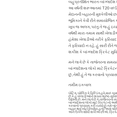
બહુપ્રતીક્ષિત ભારત-બાંગ્લાદેશ 
આ વર્ષની શરૂઆતમાં T20 વર્લ્ડ
મેદાનની બહારની મુશ્કેલીઓ છત
ભૂમિકાને કેવી રીતે સમાયોજિત 
ખૂબ જ અલગ, પરંતુ તે જ હું ઇચ્છ
વર્ષથી મારા તમામ સાથી ખેલાડી
હંમેશા ખેલાડીઓ તરીકે ફરિયાદ 
તે ફરિયાદો ન રહે. હું સારી રીતે 
શકીશ કે બાંગ્લાદેશ ક્રિકેટ સુવ
મને લાગે છે કે તાજેતરના સમયમાં 
બાંગ્લાદેશના લોકો માટે ક્રિકેટન
છું, તેથી હું તે જ કરવાનો પ્રયાસ
તમીમ ઇકબાલ
બેટિંગ, બોલિંગ કે ફિલ્ડિંગ હવે મારુ
છે કે હું ખેલાડીઓને શક્ય શ્રેષ્ઠ 
ઉદ્દેશ્ય છે.
મને લાગે છે કે તાજેતરના સમ
બાંગ્લાદેશના લોકો માટે ક્રિકેટનો અર્
કરવાનો પ્રયાસ કરી રહ્યો છું.
તમે બાંગ
બહાર થવું ખોટો નિર્ણય હતો?
અમે પરિસ
અને ઉકેલ શોધી શકીએ છીએ. ક્રિકેટ