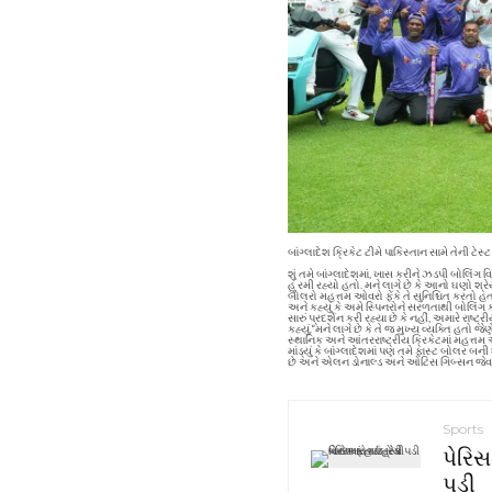
બાંગ્લાદેશ ક્રિકેટ ટીમે પાકિસ્તાન સામે તેની 
શું તમે બાંગ્લાદેશમાં, ખાસ કરીને ઝડપી બોલિંગ
હું રમી રહ્યો હતો. મને લાગે છે કે આનો ઘણો શ
બોલરો મહત્તમ ઓવરો ફેંકે તે સુનિશ્ચિત કરતો હત
અને કહ્યું કે અમે સ્પિનરોને સરળતાથી બોલિ
સારું પ્રદર્શન કરી રહ્યા છે કે નહીં, અમારે ર
કહ્યું.
“
મને લાગે છે કે તે જ મુખ્ય વ્યક્તિ હતો જે
સ્થાનિક અને આંતરરાષ્ટ્રીય ક્રિકેટમાં મહત્ત
માંડ્યું કે બાંગ્લાદેશમાં પણ તમે ફાસ્ટ બોલર
છે અને એલન ડોનાલ્ડ અને ઓટિસ ગિબ્સન જેવા
Sports
પેરિસ
પડી