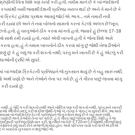
શ્રેણીની ચિંતા વિશે પણ ચર્ચા કરી હતી. તમીમ માને છે કે બાંગ્લાદેશની
 કપમાંથી ખસી જવાથી દેશની પ્રતિષ્ઠા ખરાબ થઈ છે અને તે માને છે કે
ાં ક્રિકેટ હંમેશા પ્રથમ આવવું જોઈએ.
ભાગ…
તમે તમારી નવી
કરી રહ્યાં છો અને તે નવા બોલનો સામનો કરતાં કેટલો અલગ છે?
ખૂબ,
તો હતો. હું વસ્તુઓને ઠીક કરવા માંગતો હતો. જ્યારે હું છેલ્લા 17-18
ઓ સાથે રમી રહ્યો હતો, ત્યારે એવી બાબતો હતી કે જેના વિશે અમે
કરતા હતા, હું તે તમામ બાબતોને ઠીક કરવા માંગુ છું જેથી ખેલાડીઓને
જાણું છું કે હું બધું જ કરી શકતો નથી, પરંતુ મને ખાતરી છે કે હું એટલું કરી
િધાઓની દ્રષ્ટિએ સુધરે.
બાંગ્લાદેશ ક્રિકેટની પ્રતિષ્ઠાને જે નુકસાન થયું છે તે બહુ સારું નથી.
ો અર્થ ઘણો છે અને તેઓને તેના પર ગર્વ છે. હું તે ગૌરવ પાછું લાવવા માંગુ
 કરી રહ્યો છું.
ં કામ નથી. હું બેટિંગ કરી શકતો નથી અને બોલિંગ પણ કરી શકતો નથી, પરંતુ મને ખાતરી
સુવિધાઓ આપીને મદદ કરી શકીશ જેથી તેઓ બે, ત્રણ કે પાંચ ટકા સુધરી શકે. આ મારો
યમાં બાંગ્લાદેશ ક્રિકેટની પ્રતિષ્ઠાને જે નુકસાન થયું છે તે બહુ સારું નથી.
થ ઘણો છે અને તેઓને તેના પર ગર્વ છે.
હું તે ગૌરવ પાછું લાવવા માંગુ છું, તેથી હું તે જ
્લાદેશની પ્રતિષ્ઠા વિશે વાત કરી, શું તમને લાગે છે કે T20 વર્લ્ડ કપમાંથી બાંગ્લાદેશનું
્થિતિને વધુ સારી રીતે સંભાળી શક્યા હોત. અમે પરિપક્વ ચર્ચા કરી શકીએ છીએ
ને ક્યારેય નુકસાન ન થવું જોઈએ.