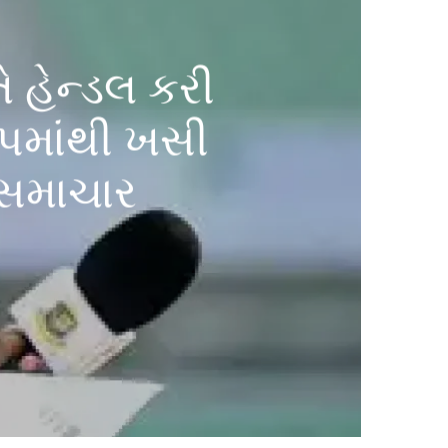
ે હેન્ડલ કરી
 કપમાંથી ખસી
 સમાચાર