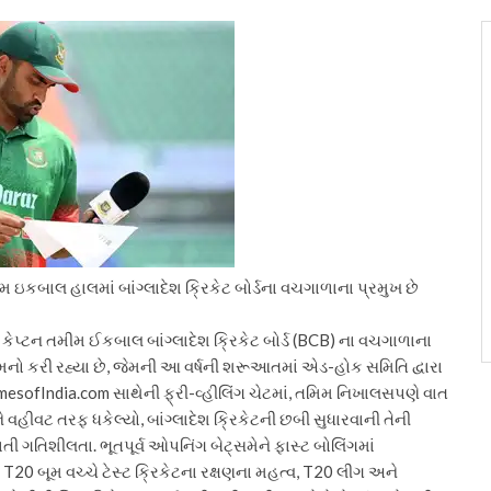
મીમ ઇકબાલ હાલમાં બાંગ્લાદેશ ક્રિકેટ બોર્ડના વચગાળાના પ્રમુખ છે
્વ કેપ્ટન તમીમ ઈકબાલ બાંગ્લાદેશ ક્રિકેટ બોર્ડ (BCB) ના વચગાળાના
મનો કરી રહ્યા છે, જેમની આ વર્ષની શરૂઆતમાં એડ-હોક સમિતિ દ્વારા
esofIndia.com સાથેની ફ્રી-વ્હીલિંગ ચેટમાં, તમિમ નિખાલસપણે વાત
તેને વહીવટ તરફ ધકેલ્યો, બાંગ્લાદેશ ક્રિકેટની છબી સુધારવાની તેની
લાતી ગતિશીલતા.
ભૂતપૂર્વ ઓપનિંગ બેટ્સમેને ફાસ્ટ બોલિંગમાં
િ, T20 બૂમ વચ્ચે ટેસ્ટ ક્રિકેટના રક્ષણના મહત્વ, T20 લીગ અને