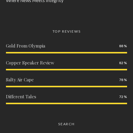
Where News Meets Integrity
TOP REVIEWS
Gold From Olympia
88
Copper Speaker Review
82
Salty Air Cape
78
Different Tales
72
SEARCH