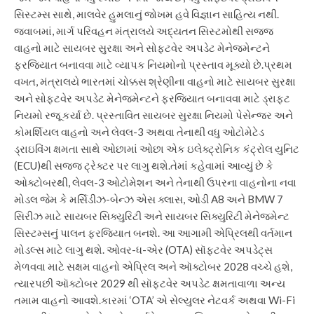
સિસ્ટમ્સ સાથે, માલવેર હુમલાનું જોખમ હવે વિજ્ઞાન સાહિત્ય નથી.
જવાબમાં, માર્ગ પરિવહન મંત્રાલયે અદ્યતન સિસ્ટમોથી સજ્જ
વાહનો માટે સાયબર સુરક્ષા અને સોફ્ટવેર અપડેટ મેનેજમેન્ટને
ફરજિયાત બનાવવા માટે વ્યાપક નિયમોનો પ્રસ્તાવ મૂક્યો છે.
પ્રથમ
વખત, મંત્રાલયે ભારતમાં ચોક્કસ શ્રેણીના વાહનો માટે સાયબર સુરક્ષા
અને સોફ્ટવેર અપડેટ મેનેજમેન્ટને ફરજિયાત બનાવવા માટે ડ્રાફ્ટ
નિયમો રજૂ કર્યા છે. પ્રસ્તાવિત સાયબર સુરક્ષા નિયમો પેસેન્જર અને
કોમર્શિયલ વાહનો અને લેવલ-3 અથવા તેનાથી વધુ ઓટોમેટેડ
ડ્રાઇવિંગ ક્ષમતા સાથે ઓછામાં ઓછા એક ઇલેક્ટ્રોનિક કંટ્રોલ યુનિટ
(ECU)થી સજ્જ ટ્રેક્ટર પર લાગુ થશે.
તેમાં કહેવામાં આવ્યું છે કે
ઓક્ટોબરથી, લેવલ-3 ઓટોમેશન અને તેનાથી ઉપરના વાહનોના નવા
મોડલ જેમ કે મર્સિડીઝ-બેન્ઝ એસ ક્લાસ, ઓડી A8 અને BMW 7
સિરીઝ માટે સાયબર સિક્યુરિટી અને સાયબર સિક્યુરિટી મેનેજમેન્ટ
સિસ્ટમ્સનું પાલન ફરજિયાત બનશે. આ આગામી એપ્રિલથી વર્તમાન
મોડલ્સ માટે લાગુ થશે. ઓવર-ધ-એર (OTA) સૉફ્ટવેર અપડેટ્સ
મેળવવા માટે સક્ષમ વાહનો એપ્રિલ અને ઑક્ટોબર 2028 વચ્ચે હશે,
ત્યારપછી ઑક્ટોબર 2029 થી સૉફ્ટવેર અપડેટ ક્ષમતાવાળા અન્ય
તમામ વાહનો આવશે.
કારમાં ‘OTA’ એ સેલ્યુલર નેટવર્ક અથવા Wi-Fi