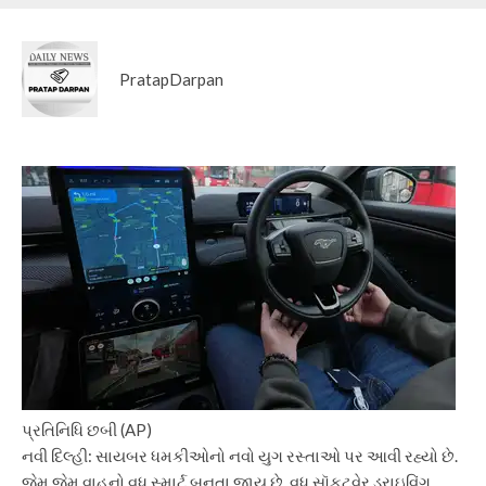
PratapDarpan
પ્રતિનિધિ છબી (AP)
નવી દિલ્હી: સાયબર ધમકીઓનો નવો યુગ રસ્તાઓ પર આવી રહ્યો છે.
જેમ જેમ વાહનો વધુ સ્માર્ટ બનતા જાય છે, વધુ સૉફ્ટવેર ડ્રાઇવિંગ