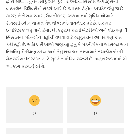
દ્વારા સીધા વાહનને સોફ્ટવેર, ફર્મવેર અથવા સિસ્ટમ અપડેટ્સની
વાયરલેસ ડિલિવરીનો સંદર્ભ આપે છે. આ સ્માર્ટફોન અપડેટ જેવું જ છે,
કારણ કે તે સમારકામ, ઉન્નતીકરણ અથવા નવી સુવિધાઓ માટે
ડીલરશીપની મુલાકાત લેવાની જરૂરિયાતને દૂર કરે છે. સરકાર
ઈલેક્ટ્રિક વાહનોને રિમોટલી કંટ્રોલ કરતી બેટરીઓ અને કોઈપણ IT
સિસ્ટમના જોખમોને પહોંચી વળવા માટે વ્યૂહરચનાઓ પર પણ કામ
કરી રહી છે. અધિકારીઓએ જણાવ્યું હતું કે બેટરી પેકના આરોગ્ય અને
સ્થિતિનું નિરીક્ષણ કરવા અને તેનું સંચાલન કરવા માટે રચાયેલ બેટરી
મેનેજમેન્ટ સિસ્ટમ્સ માટે સુરક્ષિત કોડિંગ જરૂરી છે. વાહન ઉત્પાદકોએ
આ કામ કરવાનું રહેશે.
0
0