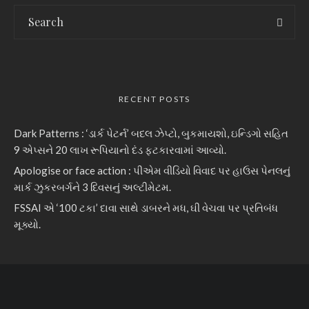
RECENT POSTS
Dark Patterns : ‘ડાર્ક પેટર્ન’ બદલ ઝેપ્ટો, બુકમાયશો, ઇન્ડિગો સહિત
9 એપ્સને 20 લાખ રૂપિયાનો દંડ ફટકારવામાં આવ્યો.
Apologise or face action : પીએમ વીડિયો વિવાદ પર હાઉસ પેનલનું
માર્ક ઝુકરબર્ગને 3 દિવસનું અલ્ટીમેટમ.
FSSAI એ ‘100 ટકા’ દાવા સાથે ડાબરને મધ, ઘી વેચવા પર પ્રતિબંધ
મૂક્યો.