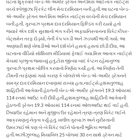
ઘટના શુક્રવારે બેન્ડ-એ-અમીર ડ્રેગન અને મિસ આઈનાક નાઈટ્સ
વચ્ચે શ્પેજીઝા ક્રિકેટ લીગ મેચ દરમિયાન બની હતી.
આ ઘટના બેન્ડ-
એ-અમીર ડ્રેગન અને મિસ અનિક નાઈટ્સ વચ્ચેની મેચ દરમિયાન
બની હતી. ગુરબાઝ પ્રથમ દાવ દરમિયાન ફિલ્ડિંગ કરી રહ્યો હતો
જ્યારે એક દર્શક સુરક્ષાનો ભંગ કરીને અફઘાનિસ્તાનના વિકેટકીપર-
બેટ્સમેન તરફ દોડ્યો, તેની કેપ પકડી અને ઝડપથી ભાગી ગયો. આ
અણધારી ક્ષણે ખેલાડીઓ અને દર્શકોને હસતાં હસતાં છોડી દીધા, આ
ઘટનાના વીડિયો સોશિયલ મીડિયામાં ફેલાઈ ગયા.
મિસ આનાક નાઈટ્સે
મેચમાં પ્રભુત્વ જમાવ્યું હતું.
ટોસ જીત્યા બાદ કેપ્ટન રહેમાનુલ્લા
ગુરબાઝે પ્રથમ બોલિંગ કરવાનો નિર્ણય કર્યો હતો. આ નિર્ણય તેની
ટીમની તરફેણમાં ગયો કારણ કે બોલરોએ બેન્ડ-એ-અમીર ડ્રેગનને
સમગ્ર દાવ દરમિયાન દબાણમાં રાખ્યા હતા.
નાઈટ્સે હશમતુલ્લાહ
શાહિદીની આગેવાની હેઠળની બેન્ડ-એ-અમીર ડ્રેગનને 19.3 ઓવરમાં
114 રનમાં આઉટ કરી દીધી હતી.
હશમતુલ્લાહ શાહિદીની આગેવાની
હેઠળની ડ્રેગન 19.3 ઓવરમાં 114 રનમાં ઓલઆઉટ થઈ ગઈ હતી.
ઝિયાઉર રહેમાન અને મુજીબ ઉર રહેમાને ત્રણ-ત્રણ વિકેટ લઈને
આક્રમણનું નેતૃત્વ કર્યું હતું. ખલીલ ગુરબાઝ અને નુરીસ્તાની
ઉમરઝાઈએ ​​પણ બે-બે વિકેટ લઈને પોતાની ભૂમિકા ભજવી
હતી.
અઝીઝુલ્લાહ મિયાખિલ 25 બોલમાં 30 રન સાથે ડ્રેગન માટે