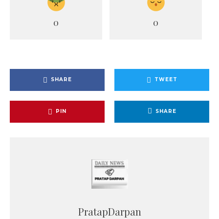
0
0
SHARE
TWEET
PIN
SHARE
PratapDarpan