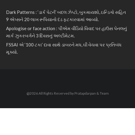
Dark Patterns : ‘ડાર્ક પેટર્ન’ બદલ ઝેપ્ટો, બુકમાયશો, ઇન્ડિગો સહિત
9 એપ્સને 20 લાખ રૂપિયાનો દંડ ફટકારવામાં આવ્યો.
Apologise or face action : પીએમ વીડિયો વિવાદ પર હાઉસ પેનલનું
માર્ક ઝુકરબર્ગને 3 દિવસનું અલ્ટીમેટમ.
FSSAI એ ‘100 ટકા’ દાવા સાથે ડાબરને મધ, ઘી વેચવા પર પ્રતિબંધ
મૂક્યો.
@2026 All Rights Reserved by Pratapdarpan & Team