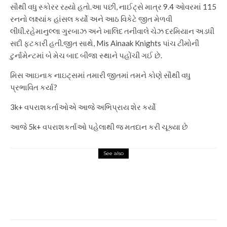
સૌથી વધુ સ્કોરર રહ્યો હતો.
આ પછી, નાઈટ્સે માત્ર 9.4 ઓવરમાં 115
રનનો લક્ષ્યાંક હાંસલ કર્યો અને આઠ વિકેટે જીત મેળવી
લીધી.
રહેમાનુલ્લા ગુરબાઝ અને ખાલિદ તનીવાલે ચેઝ દરમિયાન અડધી
સદી ફટકારી હતી.
જીત સાથે, Mis Ainaak Knights પાંચ ટીમોની
ટુર્નામેન્ટમાં બે મેચ બાદ બીજા સ્થાને પહોંચી ગઈ છે.
મિસ આઇનાક નાઇટ્સમાં તમારી જીતમાં તમને કોણે સૌથી વધુ
પ્રભાવિત કર્યા?
3k+ વપરાશકર્તાઓએ આજે ​​અભિપ્રાય શેર કર્યો
આજે 5k+ વપરાશકર્તાઓ પહેલાથી જ મતદાન કરી ચૂક્યા છે
See also
Sports
યુએસ ઓપન: એલેના રાયબકીના
ઈજાને કારણે યુએસ ઓપનમાંથી
ખસી ગઈ