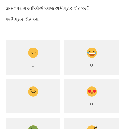
3k+ વપરાશકર્તાઓએ આજે ​​અભિપ્રાય શેર કર્યો
અભિપ્રાય શેર કરો
0
0
0
0