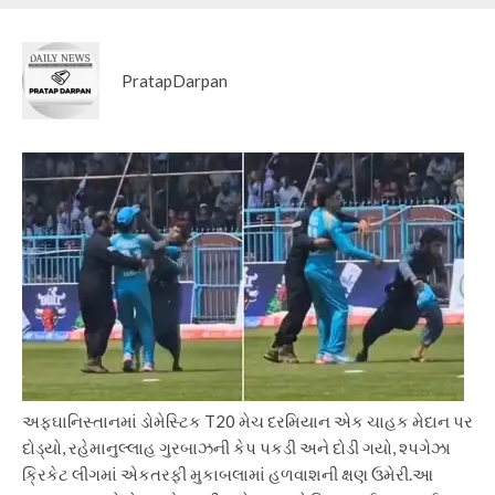
PratapDarpan
અફઘાનિસ્તાનમાં ડોમેસ્ટિક T20 મેચ દરમિયાન એક ચાહક મેદાન પર
દોડ્યો, રહેમાનુલ્લાહ ગુરબાઝની કેપ પકડી અને દોડી ગયો, શ્પગેઝા
ક્રિકેટ લીગમાં એકતરફી મુકાબલામાં હળવાશની ક્ષણ ઉમેરી.
આ