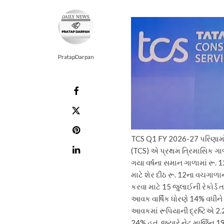
PratapDarpan
TCS Q1 FY 2026-27 પરિણામો:
(TCS) એ પ્રથમ ત્રિમાસિક ગાળામ
ગયા વર્ષના સમાન ગાળામાં રૂ. 
માટે શેર દીઠ રૂ. 12ના વચગાળા
કરવા માટે 15 જુલાઈની રેકોર્ડ તાર
આવક વાર્ષિક ધોરણે 14% વધીન
આવકમાં રૂપિયાની દ્રષ્ટિએ 2.
24% હતું, જ્યારે નેટ માર્જિ