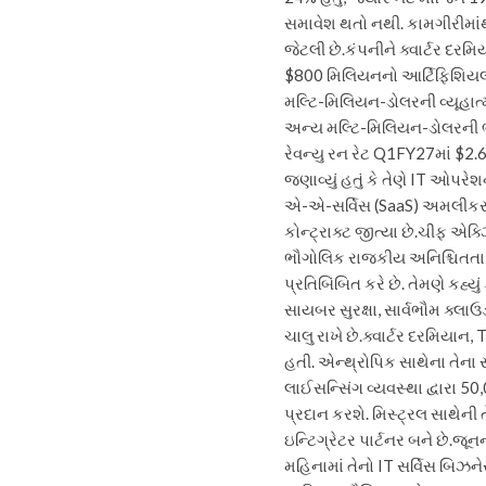
સમાવેશ થતો નથી. કામગીરીમાં
જેટલી છે.
કંપનીને ક્વાર્ટર દરમ
$800 મિલિયનનો આર્ટિફિશિયલ 
મલ્ટિ-મિલિયન-ડોલરની વ્યૂહાત્
અન્ય મલ્ટિ-મિલિયન-ડોલરની ભ
રેવન્યુ રન રેટ Q1FY27માં $2.6 
જણાવ્યું હતું કે તેણે IT ઓપર
એ-એ-સર્વિસ (SaaS) અમલીકરણ અન
કોન્ટ્રાક્ટ જીત્યા છે.
ચીફ એક્ઝિ
ભૌગોલિક રાજકીય અનિશ્ચિતતા 
પ્રતિબિંબિત કરે છે.
તેમણે કહ્ય
સાયબર સુરક્ષા, સાર્વભૌમ ક્લાઉ
ચાલુ રાખે છે.
ક્વાર્ટર દરમિયાન,
હતી. એન્થ્રોપિક સાથેના તેના
લાઈસન્સિંગ વ્યવસ્થા દ્વારા 5
પ્રદાન કરશે.
મિસ્ટ્રલ સાથેની ત
ઇન્ટિગ્રેટર પાર્ટનર બને છે.
જૂનન
મહિનામાં તેનો IT સર્વિસ બિઝને