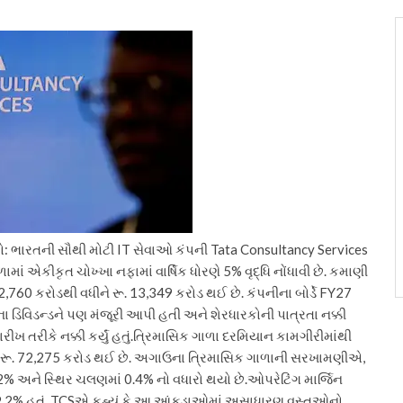
 ભારતની સૌથી મોટી IT સેવાઓ કંપની Tata Consultancy Services
ાં એકીકૃત ચોખ્ખા નફામાં વાર્ષિક ધોરણે 5% વૃદ્ધિ નોંધાવી છે.
કમાણી
12,760 કરોડથી વધીને રૂ. 13,349 કરોડ થઈ છે.
કંપનીના બોર્ડે FY27
ના ડિવિડન્ડને પણ મંજૂરી આપી હતી અને શેરધારકોની પાત્રતા નક્કી
ીખ તરીકે નક્કી કર્યું હતું.
ત્રિમાસિક ગાળા દરમિયાન કામગીરીમાંથી
ે રૂ. 72,275 કરોડ થઈ છે. અગાઉના ત્રિમાસિક ગાળાની સરખામણીએ,
2% અને સ્થિર ચલણમાં 0.4% નો વધારો થયો છે.
ઓપરેટિંગ માર્જિન
ન 19.2% હતું. TCSએ કહ્યું કે આ આંકડાઓમાં અસાધારણ વસ્તુઓનો