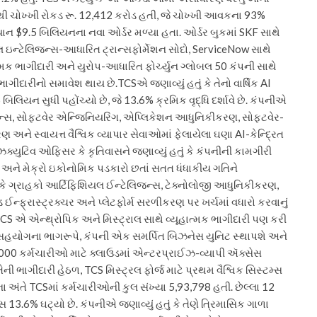
થી ચોખ્ખી રોકડ રૂ. 12,412 કરોડ હતી, જે ચોખ્ખી આવકના 93%
િયાન $9.5 બિલિયનના નવા ઓર્ડર મળ્યા હતા. ઓર્ડર બુકમાં SKF સાથે
ઇન્ટેલિજન્સ-આધારિત ટ્રાન્સફોર્મેશન સોદો, ServiceNow સાથે
મક ભાગીદારી અને યુરોપ-આધારિત ફોર્ચ્યુન ગ્લોબલ 50 કંપની સાથે
ાગીદારીનો સમાવેશ થાય છે.
TCSએ જણાવ્યું હતું કે તેનો વાર્ષિક AI
બિલિયન સુધી પહોંચ્યો છે, જે 13.6% ક્રમિક વૃદ્ધિ દર્શાવે છે. કંપનીએ
ેશન્સ, સોફ્ટવેર એન્જિનિયરિંગ, એપ્લિકેશન આધુનિકીકરણ, સોફ્ટવેર-
ે સ્વાયત્ત વૈશ્વિક વ્યાપાર સેવાઓમાં ફેલાયેલા ઘણા AI-કેન્દ્રિત
ક્યુટિવ ઓફિસર કે કૃતિવાસને જણાવ્યું હતું કે કંપનીની કામગીરી
અને મેક્રો ઇકોનોમિક પડકારો છતાં સતત ધંધાકીય ગતિને
ું કે ગ્રાહકો આર્ટિફિશિયલ ઈન્ટેલિજન્સ, ટેક્નોલોજી આધુનિકીકરણ,
ડ ઈન્ફ્રાસ્ટ્રક્ચર અને પ્લેટફોર્મ સરળીકરણ પર ખર્ચમાં વધારો કરવાનું
 TCS એ એન્થ્રોપિક અને મિસ્ટ્રાલ સાથે વ્યૂહાત્મક ભાગીદારી પણ કરી
 સહયોગના ભાગરૂપે, કંપની એક સમર્પિત બિઝનેસ યુનિટ સ્થાપશે અને
0,000 કર્મચારીઓ માટે ક્લાઉડમાં એન્ટરપ્રાઈઝ-વ્યાપી ઍક્સેસ
ેની ભાગીદારી હેઠળ, TCS મિસ્ટ્રલ ફોર્જ માટે પ્રથમ વૈશ્વિક સિસ્ટમ્સ
ા અંતે TCSમાં કર્મચારીઓની કુલ સંખ્યા 5,93,798 હતી. છેલ્લા 12
સ 13.6% ઘટ્યો છે. કંપનીએ જણાવ્યું હતું કે તેણે ત્રિમાસિક ગાળા