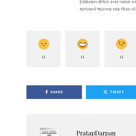
દરમિયાન વૈશ્વિક સ્તરે તમામ કર
માળખાને ભારતના નવા લેબર કોડ
0
0
0
SHARE
TWEET
PratapDarpan