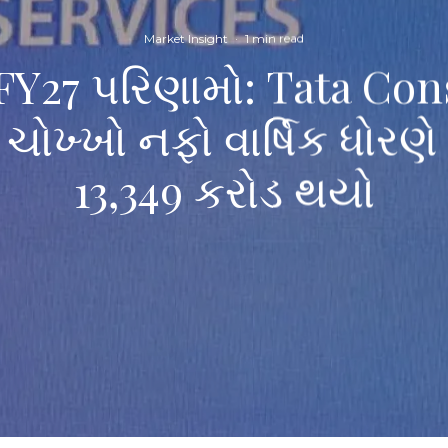
Market Insight
·
1 min read
FY27 પરિણામો: Tata Con
ચોખ્ખો નફો વાર્ષિક ધોરણે
13,349 કરોડ થયો