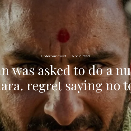
Entertainment
·
6 min read
an was asked to do a n
ra. regret saying no t