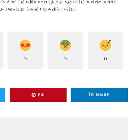
્મચારીઓ માટે વાર્ષિક વેતન સુધારણા પૂર્ણ કરી છે અને તેના વળતર
ની જરૂરિયાતો સાથે પણ સંરેખિત કરી છે.
0
0
0
PIN
SHARE