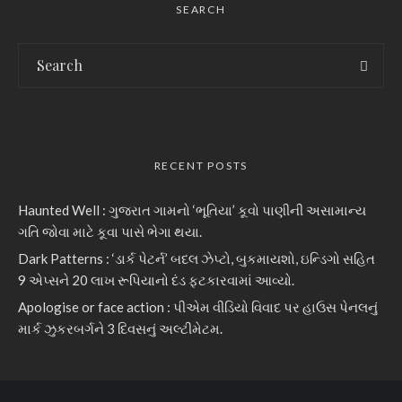
SEARCH
RECENT POSTS
Haunted Well : ગુજરાત ગામનો ‘ભૂતિયા’ કૂવો પાણીની અસામાન્ય
ગતિ જોવા માટે કૂવા પાસે ભેગા થયા.
Dark Patterns : ‘ડાર્ક પેટર્ન’ બદલ ઝેપ્ટો, બુકમાયશો, ઇન્ડિગો સહિત
9 એપ્સને 20 લાખ રૂપિયાનો દંડ ફટકારવામાં આવ્યો.
Apologise or face action : પીએમ વીડિયો વિવાદ પર હાઉસ પેનલનું
માર્ક ઝુકરબર્ગને 3 દિવસનું અલ્ટીમેટમ.