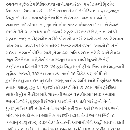
રમતના શ્રેષ્ઠ ટેકનિશિયનના માર્ગદર્શન હેઠળ કર્ણાટકની ક્રિકેટ
સિસ્ટમમાં ઉછર્યા પછી, સમિતે સ્વાભાવિક રીતે બેટિંગના ઘણા મૂળભૂત
સિદ્ધાંતો વિકસાવ્યા જેણે તેના પિતાને દંતકથા બનાવ્યા.
જો કે,
સમાનતાઓ હોવા છતાં, યુવાનો એક અલગ કૌશલ્ય સેટ સાથે તેમની
કારકિર્દીને આગળ ધપાવે છે.
જ્યારે રાહુલે ક્રિકેટ ઈતિહાસના સૌથી
મહાન નિષ્ણાત બેટ્સમેન તરીકે પોતાનો વારસો રચ્યો હતો, ત્યારે સમિત
એક સાચા ઝડપી બોલિંગ ઓલરાઉન્ડર તરીકે ઉભરી આવ્યો છે. તેની
મધ્યમ ક્રમની બેટિંગ સાથે, તે મધ્યમ ગતિ પ્રદાન કરે છે અને તે વય-
જૂથ ક્રિકેટમાં પહેલેથી જ મજબૂત છાપ બનાવી ચૂક્યો છે.
તેણે
કર્ણાટકના વિજયી 2023-24 કૂચ બિહાર ટ્રોફી અભિયાનમાં મહત્વની
ભૂમિકા ભજવી, 362 રન બનાવ્યા અને 16 વિકેટ પણ લીધી. તે
ટુર્નામેન્ટનું શાનદાર પ્રદર્શન જમ્મુ અને કાશ્મીર સામે નિર્ણાયક 98ના
રૂપમાં આવ્યું હતું.
આ પ્રદર્શનને કારણે તેને 2024માં ઓસ્ટ્રેલિયા
સામેની હોમ સિરીઝ માટે ભારતની અંડર-19 ટીમમાં પસંદ કરવામાં
આવ્યો. જોકે, ઘૂંટણની ઈજાને કારણે તે તક ઘટી ગઈ હતી. તેની
પુનઃપ્રાપ્તિ પછી, સમિતે તેની પ્રગતિ ફરી શરૂ કરી છે અને બેટ અને
બોલ બંને સાથે સતત સ્થાનિક પ્રદર્શન દ્વારા તેની ઓળખ સિમેન્ટ
કરવાનું ચાલુ રાખ્યું છે.
દ્રવિડ પરિવારની આગામી પેઢી અહીં સમાપ્ત થતી
નથી.
રાહુલ દ્રવિડનો નાનો પુત્ર અન્વય દ્રવિડ પણ રાષ્ટ્રીય મંચ પર