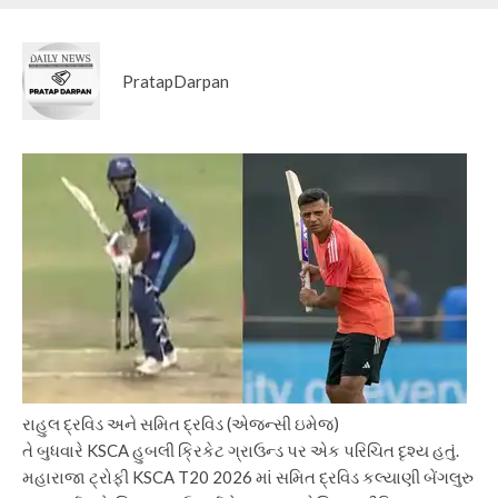
PratapDarpan
રાહુલ દ્રવિડ અને સમિત દ્રવિડ (એજન્સી ઇમેજ)
તે બુધવારે KSCA હુબલી ક્રિકેટ ગ્રાઉન્ડ પર એક પરિચિત દૃશ્ય હતું.
મહારાજા ટ્રોફી KSCA T20 2026 માં સમિત દ્રવિડ કલ્યાણી બેંગલુરુ