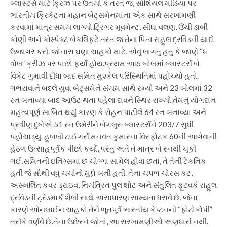
બ્લાસ્ટર્સ માટે ક્રિઝ પર ઉતર્યા કે તરત જ, સોશિયલ મીડિયા પર
ભારતીય ક્રિકેટના મહાન બેટ્સમેનમાંના એક સાથે સરખામણી
કરવામાં માત્ર સમય લાગ્યો.
ટ્રિગર મૂવમેન્ટ, સીધા વલણ, ઉંચી ડાબી
કોણી અને કોમ્પેક્ટ બેકલિફ્ટે તરત જ તેના પિતા રાહુલ દ્રવિડની યાદો
ઉજાગર કરી. જોનારા ઘણા ચાહકો માટે, એવું લાગતું હતું કે જાણે “ધ
વોલ” ક્રીઝ પર પાછો ફર્યો હોય.
પ્રથમ આઠ બોલમાં બ્લાસ્ટર્સે બે
વિકેટ ગુમાવી દીધા બાદ સમિત મુશ્કેલ પરિસ્થિતિમાં પહોંચ્યો હતો.
ગભરાવાને બદલે યુવા બેટ્સમેને સંયમ સાથે રમ્યો અને 23 બોલમાં 32
રન બનાવ્યા બાદ આઉટ થતા પહેલા દાવને સ્થિર રાખ્યો.
તેમનું યોગદાન
મહત્વપૂર્ણ સાબિત થયું કારણ કે રોહન પાટીલે 64 રન બનાવ્યા અને
પ્રવીણ દુબેએ 51 રન ઉમેરીને બેંગલુરુ બ્લાસ્ટર્સને 203/7 સુધી
પહોંચાડ્યું. હુબલી ટાઈગર્સે મનવંત કુમારના વિસ્ફોટક 60ની આગેવાની
હેઠળ ઉત્સાહપૂર્વક પીછો કર્યો, પરંતુ અંતે તે માત્ર બે રનથી ચૂકી
ગઈ.
સમિતની ઇનિંગ્સમાં છ ચોગ્ગા સામેલ હોવા છતાં, તે તેની ટેકનિક
હતી જે સૌથી વધુ ચર્ચાનો મુદ્દો બની હતી. તેના ચપળ ચોરસ કટ,
અસ્ખલિત કવર ડ્રાઇવ, નિયંત્રિત પુલ શોટ અને સંતુલિત ફૂટવર્ક રાહુલ
દ્રવિડની ટ્રેડમાર્ક શૈલી સાથે અસાધારણ સામ્યતા ધરાવે છે, જેના
કારણે ઓનલાઈન ચાહકો તેને ભૂતપૂર્વ ભારતીય કેપ્ટનની “ફોટોકોપી”
તરીકે વર્ણવે છે.
તેના ઉછેરને જોતાં, આ સરખામણીઓ અણધારી નથી.