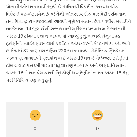
પોતાની ઓળખ બનાવી રહ્યો છે. સમિતથી વિપરીત, અન્વય એક
વિકેટકીપર-બેટ્સમેન છે, જે તેની આંતરરાષ્ટ્રીય કારકિર્દી દરમિયાન
તેના પિતા દ્વારા ભજવવામાં આવેલી ભૂમિકા સમાન છે.
17 વર્ષીય ખેલાડીને
તાજેતરમાં 14 જુલાઈથી શરૂ થનારી શ્રીલંકા પ્રવાસ માટે ભારતની
અંડર-19 ટીમમાં સ્થાન આપવામાં આવ્યું હતું.
અન્વયે વિનુ માંકડ
ટ્રોફીની ક્વાર્ટર ફાઇનલમાં કર્ણાટક અંડર-19ની કેપ્ટનશીપ કરી અને
છ મેચમાં 82 અણનમ સહિત 220 રન બનાવ્યા. ડોમેસ્ટિક ક્રિકેટમાં
અન્ય પ્રભાવશાળી પ્રદર્શન બાદ અંડર-19 વન-ડે ચેલેન્જર ટ્રોફીમાં
ટીમ C માટે પસંદગી પામતા પહેલા તેણે ભારત A અને અફઘાનિસ્તાન
અંડર-19નો સમાવેશ કરતી ત્રિકોણીય શ્રેણીમાં ભારત અંડર-19 Bનું
પ્રતિનિધિત્વ પણ કર્યું હતું.
0
0