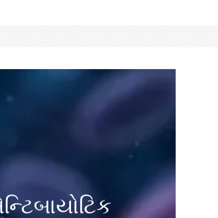
ન્ટિબાયોટિક