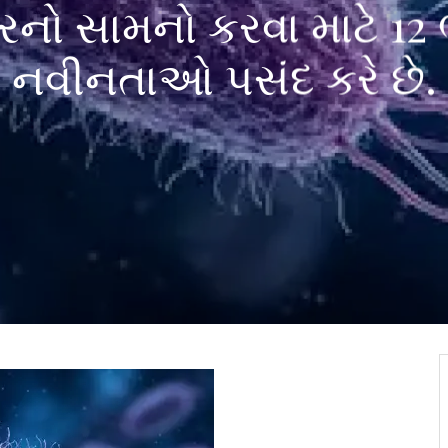
ારનો સામનો કરવા માટે 12
નવીનતાઓ પસંદ કરે છે.