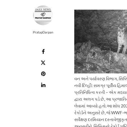
PratapDarpan
વન અને પર્યાવરણ વિભાગ, સિ
નવી દિલ્હી: સમગ્ર પૂર્વીય હિમા
પ્રતિનિધિત્વ કરતી – એક મધ્યમ 
દ્વારા અલગ પડે છે, આ પ્રજાતિનો
લેવામાં આવ્યો હતો.
આ શોધ 2025
રેકોર્ડને અનુસરે છે, જે WWF-
સર્વેક્ષણ દરમિયાન દસ્તાવેજીકૃ
અનુસરીને, સિક્કિમનો રેકોર્ડ પુ