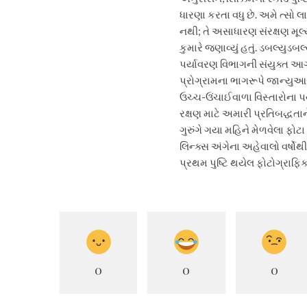
ધારણા કરતા વધુ છે. અમે ત્સો 
નથી; તે અસાધારણ સંરક્ષણ મૂલ્
કુમારે જણાવ્યું હતું. ડબલ્યુડબ
પર્યાવરણ વિભાગની સંયુક્ત આગેવ
પ્રોગ્રામના ભાગરૂપે જાન્યુઆર
ઉચ્ચ-ઉંચાઈવાળા વિસ્તારોના પ
રક્ષણ માટે અમારી પ્રતિબદ્ધતા
ગુરુંગે ગયા મહિને મેળવેલા ફોટા વ
લિન્ક્સ અંગેના અહેવાલો વર્ષોથ
પ્રથમ પુષ્ટિ થયેલ ફોટોગ્રાફિક
0
0
0