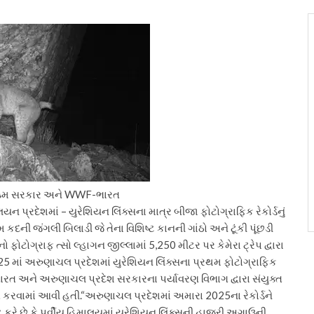
ક્કિમ સરકાર અને WWF-ભારત
લયન પ્રદેશમાં – યુરેશિયન લિંક્સના માત્ર બીજા ફોટોગ્રાફિક રેકોર્ડનું
કદની જંગલી બિલાડી જે તેના વિશિષ્ટ કાનની ગાંઠો અને ટૂંકી પૂંછડી
 ફોટોગ્રાફ ત્સો લ્હાગન જીલ્લામાં 5,250 મીટર પર કેમેરા ટ્રેપ દ્વારા
 માં અરુણાચલ પ્રદેશમાં યુરેશિયન લિંક્સના પ્રથમ ફોટોગ્રાફિક
ભારત અને અરુણાચલ પ્રદેશ સરકારના પર્યાવરણ વિભાગ દ્વારા સંયુક્ત
ત કરવામાં આવી હતી.
“અરુણાચલ પ્રદેશમાં અમારા 2025ના રેકોર્ડને
ષ્ટિ કરે છે કે પૂર્વીય હિમાલયમાં યુરેશિયન લિંક્સની હાજરી અગાઉની