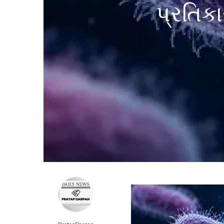
પ્રતિક