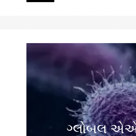
ગ્લોબલ એએમ