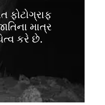
ખત ફોટોગ્રાફ
રજાતિના માત્ર
ત્વ કરે છે.