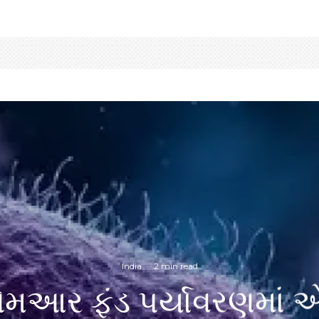
India
·
2 min read
આર ફંડ પર્યાવરણમાં એ