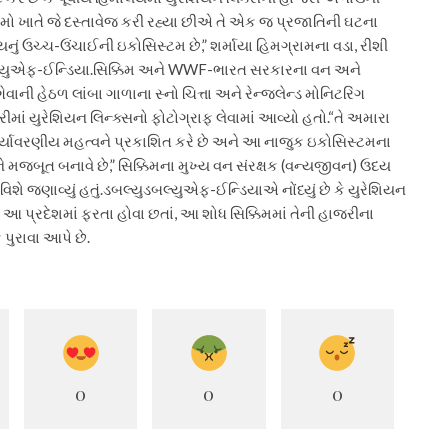
લામો ખાતે જે દસ્તાવેજ કરી રહ્યા છીએ તે એક જ પ્રજાતિની ઘટના
યનું ઉચ્ચ-ઉંચાઈની ઇકોસિસ્ટમ છે,” શર્માયા હિમગ્રામના વડા, રીશી
લ્યુએફ-ઈન્ડિયા.
સિક્કિમ અને WWF-ભારત સરકારના વન અને
ાની હેઠળ લાંબા ગાળાના સ્નો ચિત્તા અને રેન્જલેન્ડ મોનિટરિંગ
ીમાં યુરેશિયન લિન્ક્સનો ફોટોગ્રાફ લેવામાં આવ્યો હતો.
“તે અમારા
ર્યાવરણીય મહત્વને પ્રકાશિત કરે છે અને આ નાજુક ઇકોસિસ્ટમના
ને મજબૂત બનાવે છે,” સિક્કિમના મુખ્ય વન સંરક્ષક (વન્યજીવન) ઉદય
િશે જણાવ્યું હતું.
ડબલ્યુડબલ્યુએફ-ઈન્ડિયાએ નોંધ્યું છે કે યુરેશિયન
ી આ પ્રદેશમાં ફરતા હોવા છતાં, આ શોધ સિક્કિમમાં તેની હાજરીના
 પુરાવા આપે છે.
0
0
0