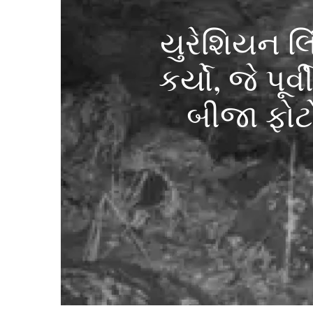
યુરેશિયન લિ
કર્યો, જે પૂ
બીજા ફોટોગ