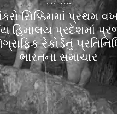
India
·
1 min read
ંક્સે સિક્કિમમાં પ્રથમ વ
ર્વીય હિમાલય પ્રદેશમાં પ્
્રાફિક રેકોર્ડનું પ્રતિનિધિ
ભારતના સમાચાર