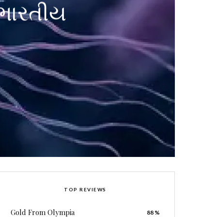
 ભારતીય
TOP REVIEWS
Gold From Olympia
88