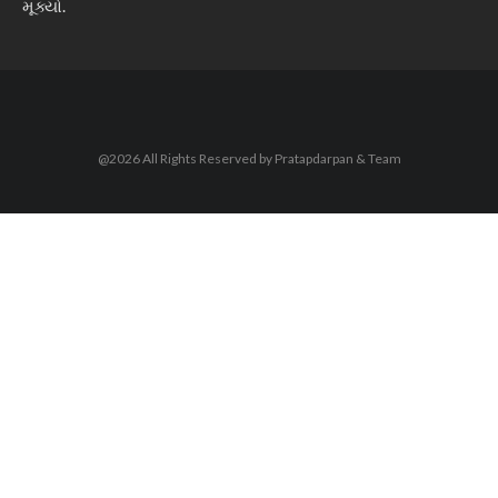
મૂક્યો.
@2026 All Rights Reserved by Pratapdarpan & Team