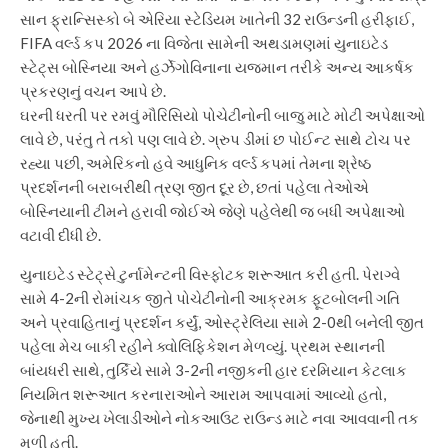
સાન ફ્રાન્સિસ્કો બે એરિયા સ્ટેડિયમ ખાતેની 32 રાઉન્ડની હરીફાઈ,
FIFA વર્લ્ડ કપ 2026 ના વિજેતા સામેની અથડામણમાં યુનાઇટેડ
સ્ટેટ્સ બોસ્નિયા અને હર્ઝેગોવિનાના યજમાન તરીકે અન્ય આકર્ષક
પ્રકરણનું વચન આપે છે.
ઘરની ધરતી પર રમવું મૌરિસિયો પોચેટીનોની બાજુ માટે મોટી અપેક્ષાઓ
લાવે છે, પરંતુ તે તકો પણ લાવે છે. ગ્રુપ ડીમાં છ પોઈન્ટ સાથે ટોચ પર
રહ્યા પછી, અમેરિકનો હવે આધુનિક વર્લ્ડ કપમાં તેમના શ્રેષ્ઠ
પ્રદર્શનની બરાબરીથી ત્રણ જીત દૂર છે, છતાં પહેલા તેઓએ
બોસ્નિયાની ટીમને હરાવી જોઈએ જેણે પહેલેથી જ બધી અપેક્ષાઓ
વટાવી દીધી છે.
યુનાઇટેડ સ્ટેટ્સે ટુર્નામેન્ટની વિસ્ફોટક શરૂઆત કરી હતી. પેરાગ્વે
સામે 4-2ની રોમાંચક જીતે પોચેટીનોની આક્રમક ફૂટબોલની ગતિ
અને પ્રવાહિતાનું પ્રદર્શન કર્યું, ઓસ્ટ્રેલિયા સામે 2-0થી બનેલી જીત
પહેલા મેચ બાકી રહીને ક્વોલિફિકેશન મેળવ્યું. પ્રથમ સ્થાનની
બાંયધરી સાથે, તુર્કિયે સામે 3-2ની નજીકની હાર દરમિયાન કેટલાક
નિયમિત શરૂઆત કરનારાઓને આરામ આપવામાં આવ્યો હતો,
જેનાથી મુખ્ય ખેલાડીઓને નોકઆઉટ રાઉન્ડ માટે નવા આવવાની તક
મળી હતી.