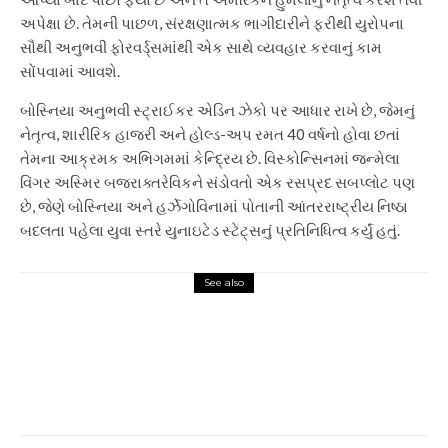
અપેક્ષા છે. તેમની પાછળ, સંરક્ષણાત્મક ભાગીદારીને ફરીથી યુરોપના
સૌથી અનુભવી ફોરવર્ડ્સમાંથી એક સાથે વ્યવહાર કરવાનું કામ
સોંપવામાં આવશે.
બોસ્નિયા અનુભવી સ્ટ્રાઈકર એડિન ઝેકો પર આધાર રાખે છે, જેમનું
નેતૃત્વ, શારીરિક હાજરી અને હોલ્ડ-અપ રમત 40 વર્ષનો હોવા છતાં
તેમના આક્રમક અભિગમમાં કેન્દ્રિય છે. વિસ્કોન્સિનમાં જન્મેલા
વિંગર અસ્મિર બજરાક્તરેવિકને સંડોવતો એક રસપ્રદ સબપ્લોટ પણ
છે, જેણે બોસ્નિયા અને હર્ઝેગોવિનામાં પોતાની આંતરરાષ્ટ્રીય નિષ્ઠા
બદલતા પહેલા યુવા સ્તરે યુનાઇટેડ સ્ટેટ્સનું પ્રતિનિધિત્વ કર્યું હતું.
See also
Sports
જુઓ: લિયોનેલ મેસ્સી વર્લ્ડ કપ
હાર્ટબ્રેક પછી રોઝારિયો ઘરે પરત
ફર્યો; એક ઝલક માટે ચાહકો કલાકો
સુધી રાહ જુએ છે. ફૂટબોલ સમાચાર