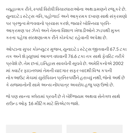
વ્યૂહાત્મક રીતે, સ્પર્ધા વિરોધી વિચારધારાઓના અથડામણને રજૂ કરે છે.
યુનાઇટેડ સ્ટેટ્સ ગતિ, પહોળાઈ અને આક્રમક દબાણ સાથે સંક્રમણો
પર પ્રભુત્વ મેળવવાનો પ્રયાસ કરશે, જ્યારે બોસ્નિયા પ્રતિ-
આક્રમણ પર ઝેકો અને તેમના વિશાળ ખેલાડીઓને ઝડપથી મુક્ત
કરતા પહેલા સંરક્ષણાત્મક રીતે કોમ્પેક્ટ રહેવાની અપેક્ષા છે.
ઓપ્ટાના સુપર કોમ્પ્યુટર મુજબ, યુનાઇટેડ સ્ટેટ્સ જીતવાની 67.5 ટકા
તક અને શેડ્યૂલમાં આગળ વધવાની 76.6 ટકા તક સાથે ફેવરિટ તરીકે
પ્રવેશે છે. તેમ છતાં, ઇતિહાસ સાવચેતી સૂચવે છે. અમેરિકનોએ 2002
માં ક્વાર્ટર ફાઇનલમાં તેમની યાદગાર સફર બાદથી વિશ્વ કપની
નોકઆઉટ મેચમાં યુરોપિયન પ્રતિસ્પર્ધીને હરાવ્યું નથી, જેનો અર્થ છે
કે યજમાનોની સામે અન્ય નોંધપાત્ર અવરોધ હજુ પણ ઉભો છે.
જે પણ સાન્તા ક્લેરામાં પ્રવર્તે છે તે બેલ્જિયમ અથવા સેનેગલ સાથે
રાઉન્ડ ઓફ 16 મીટિંગ માટે સિએટલ જશે.