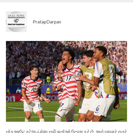
PratapDarpan
નોકઆઉટ સ્ટેજ હંમેશા નવી વાર્તાઓ ઉત્પન્ન કરે છે, અને બુધવારે રાત્રે