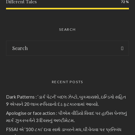
Different Tales
72
SEARCH
RECENT POSTS
Dark Patterns : ‘ડાર્ક પેટર્ન’ બદલ ઝેપ્ટો, બુકમાયશો, ઇન્ડિગો સહિત
9 એપ્સને 20 લાખ રૂપિયાનો દંડ ફટકારવામાં આવ્યો.
Apologise or face action : પીએમ વીડિયો વિવાદ પર હાઉસ પેનલનું
માર્ક ઝુકરબર્ગને 3 દિવસનું અલ્ટીમેટમ.
FSSAI એ ‘100 ટકા’ દાવા સાથે ડાબરને મધ, ઘી વેચવા પર પ્રતિબંધ