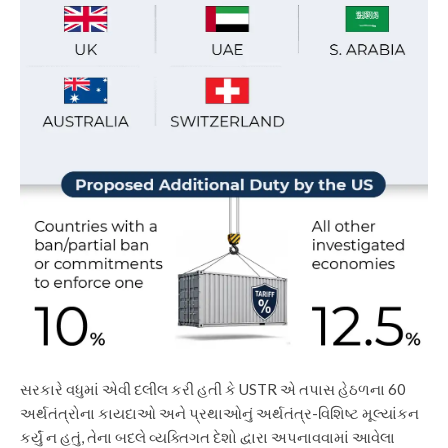
સરકારે વધુમાં એવી દલીલ કરી હતી કે USTR એ તપાસ હેઠળના 60
અર્થતંત્રોના કાયદાઓ અને પ્રથાઓનું અર્થતંત્ર-વિશિષ્ટ મૂલ્યાંકન
કર્યું ન હતું, તેના બદલે વ્યક્તિગત દેશો દ્વારા અપનાવવામાં આવેલા