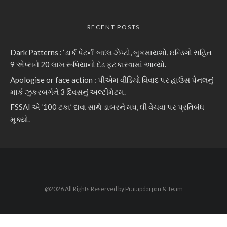
RECENT POSTS
Dark Patterns : ‘ડાર્ક પેટર્ન’ બદલ ઝેપ્ટો, બુકમાયશો, ઇન્ડિગો સહિત
9 એપ્સને 20 લાખ રૂપિયાનો દંડ ફટકારવામાં આવ્યો.
Apologise or face action : પીએમ વીડિયો વિવાદ પર હાઉસ પેનલનું
માર્ક ઝુકરબર્ગને 3 દિવસનું અલ્ટીમેટમ.
FSSAI એ ‘100 ટકા’ દાવા સાથે ડાબરને મધ, ઘી વેચવા પર પ્રતિબંધ
મૂક્યો.
@2026 All Rights Reserved by Pratapdarpan & Team