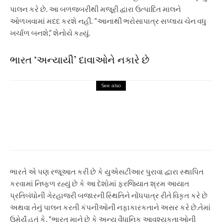
પાલન કરે છે. આ બળજબરીથી મજૂરી દ્વારા ઉત્પાદિત માલને
ઓળખવામાં મદદ કરશે નહીં. “આનાથી ભરોસાપાત્ર સપ્લાય ચેન વધુ
ખર્ચાળ બનશે,” શેનોયે કહ્યું.
ભારત ‘અન્યાયી’ દાવાઓને નકારે છે
See also
Market Insight
White House reviews ban on
trading by best price on stocks
ભારતે એ પણ રજૂઆત કરી છે કે યુએસટીઆર પુરાવા દ્વારા સ્થાપિત
કરવામાં નિષ્ફળ રહ્યું છે કે આ દેશોમાં ફરજિયાત શ્રમ આયાત
પ્રતિબંધોની ગેરહાજરી બજારની સ્થિતિને નોંધપાત્ર રીતે વિકૃત કરે છે
અથવા તેનું પાલન કરતી કંપનીઓની નફાકારકતાને અસર કરે છે.
તેમાં
ઉમેર્યું હતું કે, “ભારત માને છે કે અન્ય વૈધાનિક આવશ્યકતાઓની