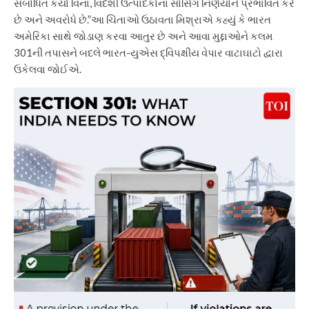
સંબોધિત કર્યા વિના, વિદેશી ઉત્પાદકોના સોર્સિંગ નિર્ણયોને પ્રભાવિત કરે
છે અને અવરોધે છે.”
આ ચિંતાઓ ઉઠાવતા મિશ્રાએ કહ્યું કે ભારત
અમેરિકા સાથે જોડાણ કરવા આતુર છે અને આવા મુદ્દાઓને કલમ
301ની તપાસને બદલે ભારત-યુએસ દ્વિપક્ષીય વેપાર વાટાઘાટો દ્વારા
ઉકેલવા જોઈએ.