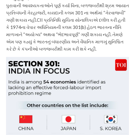
પુરાવાની આવશ્યકતાઓને પૂર્ણ કર્યા વિના, બળજબરીથી શ્રમ આયાત
પ્રતિબંધની ગેરહાજરી, કાયદાની કલમ 301 ના અર્થમાં “ગેરવાજબી”
ગણી શકાય નહીં.
CII પ્રતિનિધિ સુચિતા સોનાલિકાએ દલીલ કરી હતી
કે 1974ના વેપાર અધિનિયમની કલમ 301(b) હેઠળ ભારતના નીતિ
માળખાને “અયોગ્ય” અથવા “ભેદભાવપૂર્ણ” ગણી શકાય નહીં. તેમણે
એમ પણ કહ્યું કે ભારતનું બંધારણીય અને વૈધાનિક માળખું સુનિશ્ચિત
કરે છે કે કંપનીઓ બળજબરીથી કામ કરી શકે નહીં.