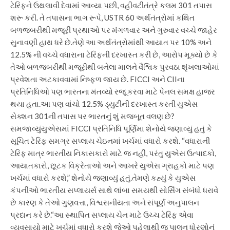
ટેરિફને ઉથલાવી દેવામાં આવ્યા પછી, વહીવટીતંત્રે કલમ 301 તપાસ
શરૂ કરી. તે તપાસના ભાગ રૂપે, USTR 60 અર્થતંત્રોમાં કથિત
બળજબરીથી મજૂરી પ્રથાઓ પર મંગળવાર અને ગુરુવાર વચ્ચે જાહેર
સુનાવણી હાથ ધરે છે.
તેણે આ અર્થતંત્રોમાંથી આયાત પર 10% અને
12.5% ​​ની વચ્ચે વધારાના ટેરિફની દરખાસ્ત કરી છે, આરોપ મૂક્યો છે કે
તેઓ બળજબરીથી મજૂરીથી બનેલા માલને વૈશ્વિક પુરવઠા શૃંખલાઓમાં
પ્રવેશતા અટકાવવામાં નિષ્ફળ જાય છે. FICCI અને CIIના
પ્રતિનિધિઓ પણ ભારતના મંતવ્યો રજૂ કરવા માટે પેનલ સમક્ષ હાજર
થયા હતા.
આ પણ વાંચો
12.5% ​​ડ્યુટીની દરખાસ્ત કરતી યુએસ
સેક્શન 301ની તપાસ પર ભારતનું શું મજબૂત વલણ છે?
સમજાવ્યું
યુએસમાં FICCI પ્રતિનિધિ પૂર્ણિમા શેનોયે જણાવ્યું હતું કે
સૂચિત ટેરિફ સમગ્ર સપ્લાય ચેઇનમાં ખર્ચમાં વધારો કરશે. “વધારાની
ટેરિફ માત્ર ભારતીય નિકાસકારો માટે જ નહીં, પરંતુ યુએસ ઉત્પાદકો,
આયાતકારો, છૂટક વિક્રેતાઓ અને આખરે યુએસ ગ્રાહકો માટે પણ
ખર્ચમાં વધારો કરશે,” શેનોયે જણાવ્યું હતું.
તેમણે કહ્યું કે યુએસ
કંપનીઓ ભારતીય સપ્લાયર્સ સાથે લાંબા સમયથી સોર્સિંગ સંબંધો ધરાવે
છે કારણ કે તેઓ ગુણવત્તા, વિશ્વસનીયતા અને સંપૂર્ણ અનુપાલન
પ્રદાન કરે છે.
“આ સ્થાપિત સપ્લાય ચેન માટે ઉચ્ચ ટેરિફ એવા
વ્યવસાયો માટે ખર્ચમાં વધારો કરશે જેઓ પહેલાથી જ પાલન ધોરણોનું