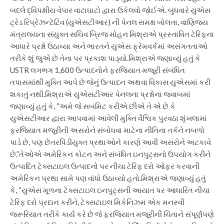
બદલે દ્વિપક્ષીય વેપાર વાટાઘાટો દ્વારા ઉકેલવો જોઈએ.
બુધવારે યુએસ
ટ્રેડ રિપ્રેઝન્ટેટિવ ​​(યુએસટીઆર) ની પેનલ સમક્ષ બોલતા, વાણિજ્ય
મંત્રાલયના સંયુક્ત સચિવ બ્રિજ મોહન મિશ્રાએ પ્રસ્તાવિત ટેરિફના
આધારે પ્રશ્નો ઉઠાવ્યા અને ભારતને યુએસ ફ્રેમવર્કમાં અસંગતતાઓ
તરીકે શું જુએ છે તેના પર પ્રકાશ પાડ્યો.
મિશ્રાએ જણાવ્યું હતું કે
USTR લગભગ 1,600 ઉત્પાદનોને ફરજિયાત મજૂરી સંબંધિત
તપાસમાંથી મુક્તિ આપે છે જેનું ઉત્પાદન અથવા વિકાસ યુએસમાં કરી
શકાતું નથી.
મિશ્રાએ યુએસટીઆર પેનલના પ્રશ્નોના જવાબમાં
જણાવ્યું હતું કે, “અમે જે સબમિટ કરીએ છીએ તે એ છે કે
યુએસટીઆર દ્વારા આપવામાં આવેલી મુક્તિ વૈશ્વિક પુરવઠા શૃંખલામાં
ફરજિયાત મજૂરીની અસરોને સંબોધવા માટેના નીતિના તર્કને નબળો
પાડે છે, પણ છેતરપિંડીયુક્ત પ્રથાઓને કારણે આવી અસરોને અટકાવે
છે.”
તેઓએ અમેરિકન કોટન અને સંબંધિત ઇનપુટ્સનો ઉપયોગ કરીને
ઉત્પાદિત ટેક્સટાઇલ ઉત્પાદનો પર નીચા ટેરિફ દરો ઓફર કરવાની
અમેરિકન પ્રથા સામે પણ વાંધો ઉઠાવ્યો હતો.
મિશ્રાએ જણાવ્યું હતું
કે, “યુએસ મૂળના ટેક્સટાઇલ ઇનપુટ્સની આયાત પર આધારિત નીચા
ટેરિફ દરો પ્રદાન કરીને, ટેક્સટાઇલ મિકેનિઝમ એક મનસ્વી
જરૂરિયાત તરીકે કાર્ય કરે છે જે ફરજિયાત મજૂરીની ચિંતાને સંપૂર્ણપણે