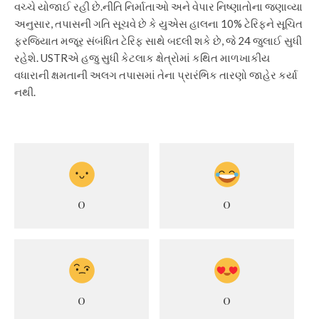
વચ્ચે યોજાઈ રહી છે.
નીતિ નિર્માતાઓ અને વેપાર નિષ્ણાતોના જણાવ્યા
અનુસાર, તપાસની ગતિ સૂચવે છે કે યુએસ હાલના 10% ટેરિફને સૂચિત
ફરજિયાત મજૂર સંબંધિત ટેરિફ સાથે બદલી શકે છે, જે 24 જુલાઈ સુધી
રહેશે. USTRએ હજુ સુધી કેટલાક ક્ષેત્રોમાં કથિત માળખાકીય
વધારાની ક્ષમતાની અલગ તપાસમાં તેના પ્રારંભિક તારણો જાહેર કર્યા
નથી.
0
0
0
0