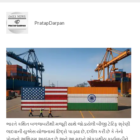
PratapDarpan
ભારતે કથિત બળજબરીથી મજૂરી સાથે જોડાયેલી બીજી ટેરિફ શ્રેણી
લાદવાની યુએસ યોજનામાં છિદ્રો પાડ્યા છે, દલીલ કરી છે કે તેનો
પોતાનો અભિગમ અસંગત છે અને આ મુદ્દાને એકપક્ષીય કાર્યવાહીને