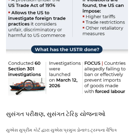
સુસંગત પરીક્ષણ, સુસંગત ટેરિફ યોજનાઓ
યુએસ સુપ્રીમ કોર્ટ દ્વારા યુએસ પ્રમુખ ડોનાલ્ડ ટ્રમ્પના વૈશ્વિક