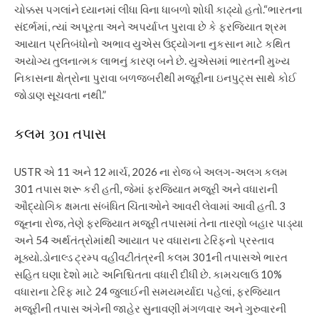
ચોક્કસ પગલાંને ધ્યાનમાં લીધા વિના ધાબળો શોધી કાઢ્યો હતો.
“ભારતના
સંદર્ભમાં, ત્યાં અપૂરતા અને અપર્યાપ્ત પુરાવા છે કે ફરજિયાત શ્રમ
આયાત પ્રતિબંધોનો અભાવ યુએસ ઉદ્યોગના નુકસાન માટે કથિત
અયોગ્ય તુલનાત્મક લાભનું કારણ બને છે. યુએસમાં ભારતની મુખ્ય
નિકાસના ક્ષેત્રોના પુરાવા બળજબરીથી મજૂરીના ઇનપુટ્સ સાથે કોઈ
જોડાણ સૂચવતા નથી.”
કલમ 301 તપાસ
USTR એ 11 અને 12 માર્ચ, 2026 ના રોજ બે અલગ-અલગ કલમ
301 તપાસ શરૂ કરી હતી, જેમાં ફરજિયાત મજૂરી અને વધારાની
ઔદ્યોગિક ક્ષમતા સંબંધિત ચિંતાઓને આવરી લેવામાં આવી હતી. 3
જૂનના રોજ, તેણે ફરજિયાત મજૂરી તપાસમાં તેના તારણો બહાર પાડ્યા
અને 54 અર્થતંત્રોમાંથી આયાત પર વધારાના ટેરિફનો પ્રસ્તાવ
મૂક્યો.
ડોનાલ્ડ ટ્રમ્પ વહીવટીતંત્રની કલમ 301ની તપાસએ ભારત
સહિત ઘણા દેશો માટે અનિશ્ચિતતા વધારી દીધી છે. કામચલાઉ 10%
વધારાના ટેરિફ માટે 24 જુલાઈની સમયમર્યાદા પહેલાં, ફરજિયાત
મજૂરીની તપાસ અંગેની જાહેર સુનાવણી મંગળવાર અને ગુરુવારની