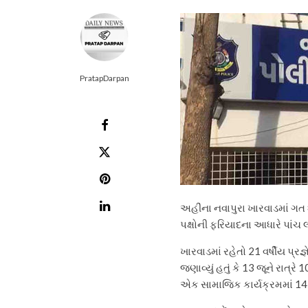
PratapDarpan
અહીંના નવાપુરા ખારવાડમાં ગત શ
પક્ષોની ફરિયાદના આધારે પાંચ લો
ખારવાડમાં રહેતો 21 વર્ષીય પ્રજ્
જણાવ્યું હતું કે 13 જૂને રાત્રે
એક સામાજિક કાર્યક્રમમાં 14 વર