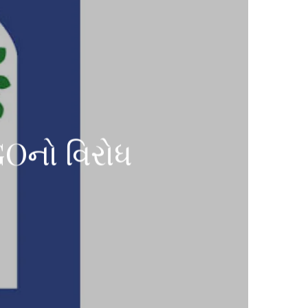
NGOનો વિરોધ