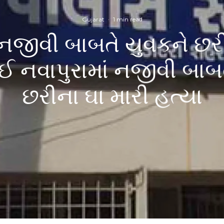
Gujarat
·
1 min read
ં નજીવી બાબતે યુવકને છરી
ાઈ નવાપુરામાં નજીવી બાબ
છરીના ઘા મારી હત્યા