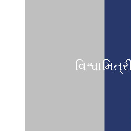
વિશ્વામિત્