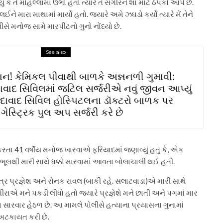
ું કે તે મોહલ્લામાં ઉભો હતો ત્યારે તે સગીરને શા માટે ઠપકો આપે છે.
 મારા માથામાં માર્યો હતો. જ્યારે અમે ઝઘડો કર્યો ત્યારે મેં તેને
ીસે મનોજ સામે મારપીટનો ગુનો નોંધ્યો છે.
See also
ાન! કેમિકલ પીવાથી બાળકે અન્નનળી ગુમાવી:
વાદ સિવિલમાં જટિલ સર્જરીએ નવું જીવન આપ્યું
દાવાદ સિવિલ હોસ્પિટલના ડૉક્ટરો બાળક પર
ભ ગેસ્ટ્રિક પુલ અપ સર્જરી કરે છે
રતા 41 વર્ષીય મનોજ ખારવાએ ફરિયાદમાં જણાવ્યું હતું કે, એક
 ભૂલથી મારી સાથે ધક્કો મારવામાં આવતા બોલાચાલી થઈ હતી.
ુત્ર પ્રજ્ઞેશ અને રોનક રાવલ (બાકી રહે. સલાટવાડા)એ મારી સાથે
રાએ મને પકડી લીધો હતો જ્યારે પ્રજ્ઞેશે મને છાતી અને પગમાં માર
ા સારવાર હેઠળ છે. આ મામલે પોલીસે હત્યાના પ્રયાસના ગુનામાં
અટકાયત કરી છે.