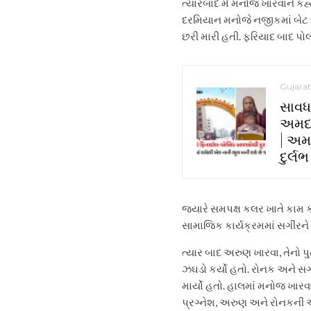
ત્યારબાદ મેં મનોજ ખારવાને કહ્ય
દરમિયાન મનોજે નજીકમાં બેટ લઈને
છરી મારી હતી. ફરિયાદ બાદ પોલ
Gujarat
સાવધ
અમદા
| અમ
દુર્લ
જ્યારે સમપક્ષ કલર ખાતે કામ ક
સામાજિક કાર્યક્રમમાં સગીરને
ત્યાર બાદ અરુણ ખારવા, તેનો પ
ઝઘડો કર્યો હતો. રોનક અને સગી
માર્યો હતો. હાલમાં મનોજ ખારવ
પ્રગ્નેશ, અરુણ અને રોનકની 