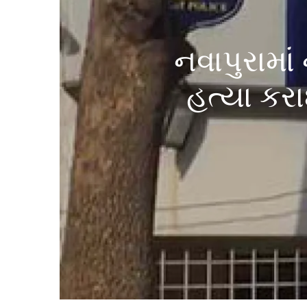
નવાપુરામા
હત્યા કર