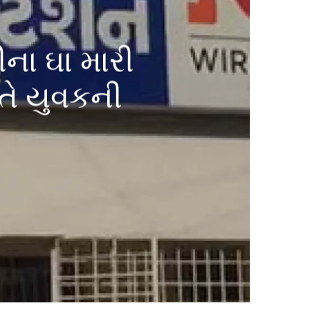
ના ઘા મારી
તે યુવકની