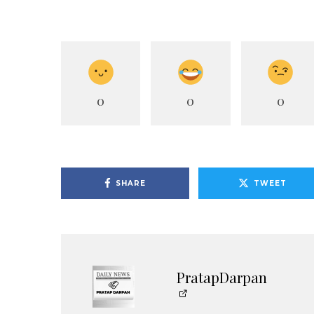
0
0
0
SHARE
TWEET
PratapDarpan