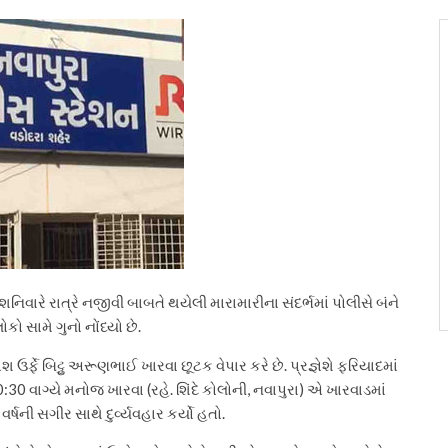
નિવારે રાત્રે નજીવી બાબતે થયેલી મારામારીના સંદર્ભમાં પોલીસે બંને
કો સામે ગુનો નોંધ્યો છે.
ઞેશ ઉર્ફે બિટ્ટુ અરૂણભાઈ ખારવા છૂટક વેપાર કરે છે. પ્રજ્ઞેશે ફરિયાદમાં
 10:30 વાગ્યે મનોજ ખારવા (રહે. શિંદે કોલોની, નવાપુરા) એ ખારવાડમાં
્ષની સગીર સાથે દુર્વ્યવહાર કર્યો હતો.