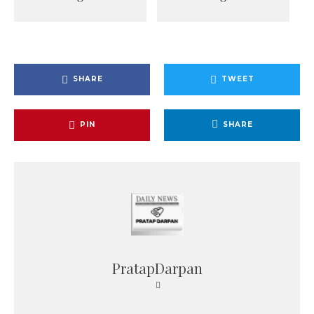
SHARE
TWEET
PIN
SHARE
PratapDarpan