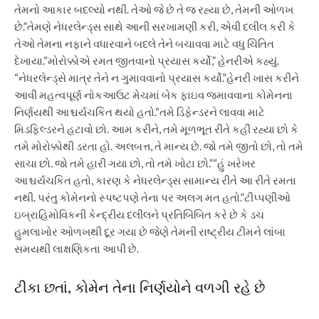
તેમનો આકાર બદલ્યો નથી. તેઓ જે છે તે જ રહ્યા છે, તેમની ઓળખ
છે.”
તેમણે નેધરલેન્ડ્સ સાથે આની સરખામણી કરી, એવી દલીલ કરી કે
તેઓ તેમના નફાને વધારવાને બદલે તેને બચાવવા માટે વધુ ચિંતિત
દેખાયા.
“મોરોક્કોએ રમત જીતવાનો પ્રયાસ કર્યો,”
હેનરીએ કહ્યું.
“નેધરલેન્ડ્સે માત્ર તેને ન ગુમાવવાનો પ્રયાસ કર્યો.”
હેનરી ખાસ કરીને
આવી મહત્વપૂર્ણ નોકઆઉટ મેચમાં બેક ફાઇવ જમાવવાના કોમેનના
નિર્ણયથી આશ્ચર્યચકિત થયો હતો.
“તમે ડિફેન્ડરને લાવવા માટે
મિડફિલ્ડરને હટાવો છો. આમ કરીને, તમે મૂળભૂત રીતે કહી રહ્યા છો કે
તમે મોરોક્કોથી ડરતા હો. અલબત્ત, તે માન્ય છે. જો તમે જીતો છો, તો તમે
સાચા છો. જો તમે હારી ગયા છો, તો તમે ખોટા છો.”
“હું ખરેખર
આશ્ચર્યચકિત હતો, કારણ કે નેધરલેન્ડ્સ સામાન્ય રીતે આ રીતે રમતા
નથી.
પરંતુ કોમેનનો સ્પષ્ટપણે તેના પર અલગ મત હતો.”
ટીપ્પણીઓ
ઇબ્રાહિમોવિકની કેન્દ્રીય દલીલને પ્રતિબિંબિત કરે છે કે ડચ
હુમલાખોર ઓળખથી દૂર ગયા છે જેણે તેમની રાષ્ટ્રીય ટીમને લાંબા
સમયથી લાક્ષણિકતા આપી છે.
ટીકા છતાં, કોમેન તેના નિર્ણયોને વળગી રહે છે