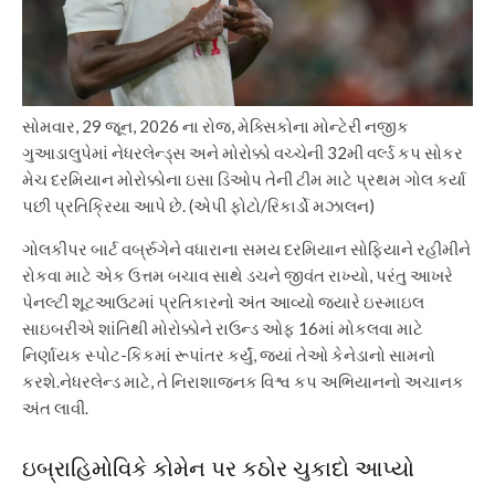
સોમવાર, 29 જૂન, 2026 ના રોજ, મેક્સિકોના મોન્ટેરી નજીક
ગુઆડાલુપેમાં નેધરલેન્ડ્સ અને મોરોક્કો વચ્ચેની 32મી વર્લ્ડ કપ સોકર
મેચ દરમિયાન મોરોક્કોના ઇસા ડિઓપ તેની ટીમ માટે પ્રથમ ગોલ કર્યા
પછી પ્રતિક્રિયા આપે છે. (એપી ફોટો/રિકાર્ડો મઝાલન)
ગોલકીપર બાર્ટ વર્બ્રુગેને વધારાના સમય દરમિયાન સોફિયાને રહીમીને
રોકવા માટે એક ઉત્તમ બચાવ સાથે ડચને જીવંત રાખ્યો, પરંતુ આખરે
પેનલ્ટી શૂટઆઉટમાં પ્રતિકારનો અંત આવ્યો જ્યારે ઇસ્માઇલ
સાઇબરીએ શાંતિથી મોરોક્કોને રાઉન્ડ ઓફ 16માં મોકલવા માટે
નિર્ણાયક સ્પોટ-કિકમાં રૂપાંતર કર્યું, જ્યાં તેઓ કેનેડાનો સામનો
કરશે.
નેધરલેન્ડ માટે, તે નિરાશાજનક વિશ્વ કપ અભિયાનનો અચાનક
અંત લાવી.
ઇબ્રાહિમોવિકે કોમેન પર કઠોર ચુકાદો આપ્યો