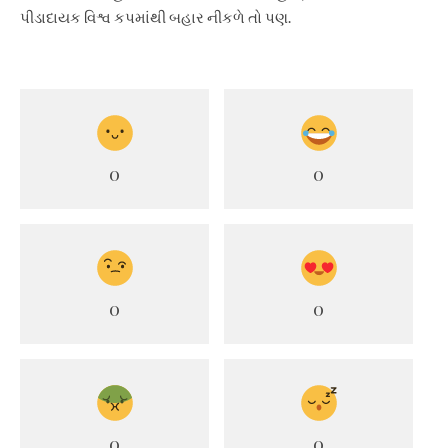
પીડાદાયક વિશ્વ કપમાંથી બહાર નીકળે તો પણ.
0
0
0
0
0
0