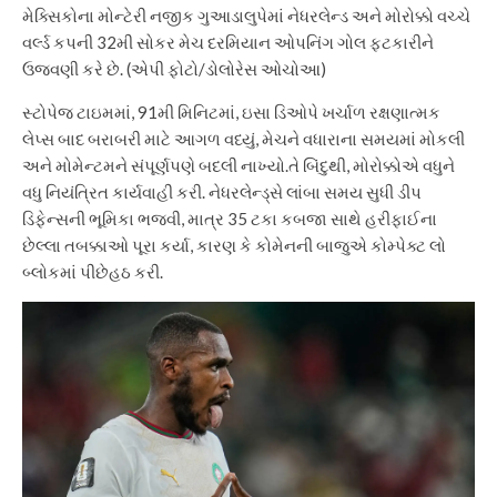
મેક્સિકોના મોન્ટેરી નજીક ગુઆડાલુપેમાં નેધરલેન્ડ અને મોરોક્કો વચ્ચે
વર્લ્ડ કપની 32મી સોકર મેચ દરમિયાન ઓપનિંગ ગોલ ફટકારીને
ઉજવણી કરે છે. (એપી ફોટો/ડોલોરેસ ઓચોઆ)
સ્ટોપેજ ટાઇમમાં, 91મી મિનિટમાં, ઇસા ડિઓપે ખર્ચાળ રક્ષણાત્મક
લેપ્સ બાદ બરાબરી માટે આગળ વધ્યું, મેચને વધારાના સમયમાં મોકલી
અને મોમેન્ટમને સંપૂર્ણપણે બદલી નાખ્યો.
તે બિંદુથી, મોરોક્કોએ વધુને
વધુ નિયંત્રિત કાર્યવાહી કરી. નેધરલેન્ડ્સે લાંબા સમય સુધી ડીપ
ડિફેન્સની ભૂમિકા ભજવી, માત્ર 35 ટકા કબજા સાથે હરીફાઈના
છેલ્લા તબક્કાઓ પૂરા કર્યા, કારણ કે કોમેનની બાજુએ કોમ્પેક્ટ લો
બ્લોકમાં પીછેહઠ કરી.