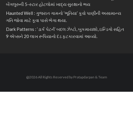
બેંગલુરુની 5-સ્ટાર હોટલોમાં ખાદ્ય સુરક્ષાનો ભય
Haunted Well : ગુજરાત ગામનો ‘ભૂતિયા’ કૂવો પાણીની અસામાન્ય
ગતિ જોવા માટે કૂવા પાસે ભેગા થયા.
Dark Patterns : ‘ડાર્ક પેટર્ન’ બદલ ઝેપ્ટો, બુકમાયશો, ઇન્ડિગો સહિત
9 એપ્સને 20 લાખ રૂપિયાનો દંડ ફટકારવામાં આવ્યો.
@2026 All Rights Reserved by Pratapdarpan & Team