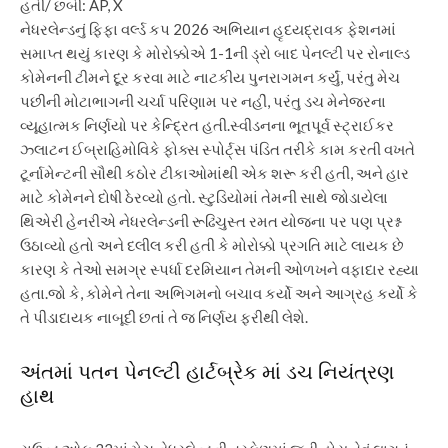
હતી/ છબી: AP, X
નેધરલેન્ડનું ફિફા વર્લ્ડ કપ 2026 અભિયાન હૃદયદ્રાવક ફેશનમાં
સમાપ્ત થયું કારણ કે મોરોક્કોએ 1-1ની ડ્રો બાદ પેનલ્ટી પર રોનાલ્ડ
કોમેનની ટીમને દૂર કરવા માટે નાટકીય પુનરાગમન કર્યું, પરંતુ મેચ
પછીની મોટાભાગની ચર્ચા પરિણામ પર નહીં, પરંતુ ડચ મેનેજરના
વ્યૂહાત્મક નિર્ણયો પર કેન્દ્રિત હતી.
સ્વીડનના ભૂતપૂર્વ સ્ટ્રાઈકર
ઝ્લાટન ઈબ્રાહિમોવિકે ફોક્સ સ્પોર્ટ્સ પંડિત તરીકે કામ કરતી વખતે
ટૂર્નામેન્ટની સૌથી કઠોર ટીકાઓમાંથી એક શરૂ કરી હતી, અને હાર
માટે કોમેનને દોષી ઠેરવ્યો હતો. સ્ટુડિયોમાં તેમની સાથે જોડાયેલા
થિએરી હેનરીએ નેધરલેન્ડની રૂઢિચુસ્ત રમત યોજના પર પણ પ્રશ્ન
ઉઠાવ્યો હતો અને દલીલ કરી હતી કે મોરોક્કો પ્રગતિ માટે લાયક છે
કારણ કે તેઓ સમગ્ર સ્પર્ધા દરમિયાન તેમની ઓળખને વફાદાર રહ્યા
હતા.
જો કે, કોમેને તેના અભિગમનો બચાવ કર્યો અને આગ્રહ કર્યો કે
તે પીડાદાયક નાબૂદી છતાં તે જ નિર્ણય ફરીથી લેશે.
અંતમાં પતન પેનલ્ટી હાર્ટબ્રેક માં ડચ નિયંત્રણ
હાથ