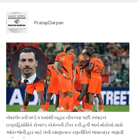
PratapDarpan
નેધરલેન્ડની વર્લ્ડ કપમાંથી બહાર નીકળ્યા પછી ઝ્લાટન
ઇબ્રાહિમોવિકે રોનાલ્ડ કોમેનની ટીકા કરી હતી અને મોરોક્કો સામે
ઓરેન્જેની હાર માટે તેની રક્ષણાત્મક રણનીતિને જવાબદાર ગણાવી