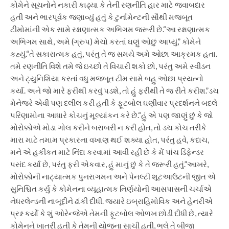
કોમેને સૂચનોને નકારી કાઢ્યા કે તેની રણનીતિ હાર માટે જવાબદાર
હતી અને ભારપૂર્વક જણાવ્યું હતું કે ટુર્નામેન્ટની સૌથી મજબૂત
ટીમોમાંની એક સામે રક્ષણાત્મક અભિગમ જરૂરી છે.
“આ રક્ષણાત્મક
અભિગમ સાથે, અમે (ગ્રુપ) મેચો કરતાં ઘણું ઓછું આપ્યું,”
કોમેને
કહ્યું.
“તે સકારાત્મક હતું, પરંતુ તે જ સમયે અમે ઓછા આક્રમક હતા.
તમે રણનીતિ વિશે તમે જે ઇચ્છો તે વિચારી શકો છો, પરંતુ અમે સ્વીડન
અને ટ્યુનિશિયા કરતાં વધુ મજબૂત ટીમ સામે બહુ ઓછા પ્રયત્નો
કર્યા. અને જો મારે ફરીથી કરવું પડશે, તો હું ફરીથી તે જ રીતે કરીશ.”
ડચ
મેનેજરે એવી પણ દલીલ કરી હતી કે ફૂટબોલ ઘણીવાર પ્રદર્શનને બદલે
પરિણામોના આધારે કોચનું મૂલ્યાંકન કરે છે.
“હું એ પણ જાણું છું કે જો
મોરોક્કોએ મોડા ગોલ કરીને બરાબરી ન કરી હોત, તો ડચ કોચ તરીકે
મારા માટે તમામ પ્રકારના વખાણ થઈ શક્યા હોત, પરંતુ હવે, કદાચ,
મને એ હકીકત માટે નિંદા કરવામાં આવી રહી છે કે મેં પાંચ ડિફેન્ડર
પસંદ કર્યા છે, પરંતુ ફરી એકવાર, હું માનું છું કે તે જરૂરી હતું.”
આખરે,
મોરોક્કોની નાટ્યાત્મક પુનરાગમન અને પેનલ્ટી શૂટઆઉટની જીત એ
સુનિશ્ચિત કર્યું કે કોમેનના વ્યૂહાત્મક નિર્ણયોની આસપાસની ચર્ચાએ
નેધરલેન્ડની નાબૂદીને ઢાંકી દીધી. જ્યારે ઇબ્રાહિમોવિક અને હેનરીએ
પ્રશ્ન કર્યો કે શું ઓરેન્જેએ તેમની ફૂટબોલ ઓળખ છોડી દીધી છે, ત્યારે
કોમેનને ખાતરી હતી કે તેમની યોજના સાચી હતી, ભલે તે બીજા