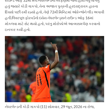
રાઉન્ડ ઓફ 32માં મેચ નેધરલેન્ડની તરફેણમાં જતી હોય તેવું લાગતું
હતું જ્યારે કોડી ગાકપો, તેના અજાત પુત્રની હ્રદયદ્રાવક હારના
દિવસો પછી રમી રહ્યો હતો, તેણે 72મી મિનિટમાં ઓરેન્જેને લીડ અપાવી
હતી.
લિવરપૂલ ફોરવર્ડનો ધ્યેય નેધરલેન્ડ્સને રાઉન્ડ ઓફ 16માં
મોકલવા માટે સેટ થયો હતો, પરંતુ મોરોક્કોએ આત્મસમર્પણ કરવાનો
ઇનકાર કર્યો હતો.
નેધરલેન્ડની કોડી ગાકપો (11) સોમવાર, 29 જૂન, 2026 ના રોજ,