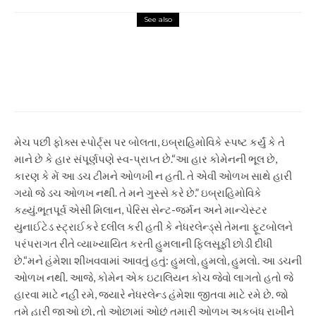
See also
Sports
એન્ટોઈન સેમેન્યોનો બેકહીલ જાદુ
માન્ચેસ્ટર સિટીને એફએ કપ
ટાઇટલ તરફ દોરી જાય છે
મેચ પછી ફોક્સ સ્પોર્ટ્સ પર બોલતા, ઇબ્રાહિમોવિકે સ્પષ્ટ કર્યું કે તે
માને છે કે હાર સંપૂર્ણપણે સ્વ-પ્રાપ્ત છે.
“આ હાર કોમેનની ભૂલ છે,
કારણ કે મેં આ ડચ ટીમને ઓળખી ન હતી. તે એવી ઓળખ સાથે હારી
ગયો જે ડચ ઓળખ નથી. તે મને ગુસ્સે કરે છે.”
ઇબ્રાહિમોવિકે
કહ્યું.
ભૂતપૂર્વ એસી મિલાન, પેરિસ સેન્ટ-જર્મન અને માન્ચેસ્ટર
યુનાઈટેડ સ્ટ્રાઈકરે દલીલ કરી હતી કે નેધરલેન્ડ્સે તેમના ફૂટબોલને
પરંપરાગત રીતે વ્યાખ્યાયિત કરતી હુમલાની ફિલસૂફી છોડી દીધી
છે.
“મને હંમેશા શીખવવામાં આવતું હતું: હુમલો, હુમલો, હુમલો. આ ડચની
ઓળખ નથી. આજે, કોમેન એક ઇટાલિયન કોચ જેવો લાગતો હતો જે
હારવા માટે નહીં રમે, જ્યારે નેધરલેન્ડ હંમેશા જીતવા માટે રમે છે. જો
તમે હારી જાઓ છો, તો ઓછામાં ઓછું તમારી ઓળખ અકબંધ રાખીને