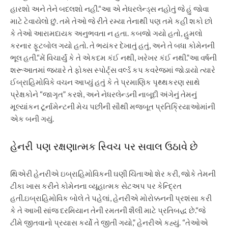
હારશો અને તેને બદલશો નહીં.
“આ એ નેધરલેન્ડ્સ નહોતું જે હું જોવા
માટે ટેવાયેલો છું. તમે તેઓ જે રીતે રમ્યા તેનાથી પણ તમે કહી શકો છો
કે તેઓ આરામદાયક અનુભવતા ન હતા. કબજો ગયો હતો, હુમલો
કરનાર ફૂટબોલ ગયો હતો.
તે ભયંકર દેખાતું હતું, અને તે બધા કોમેનની
ભૂલ હતી.
“મેં વિચાર્યું કે તે એકદમ કંઈ નથી, ખરેખર કંઈ નથી.”
આ વર્ષની
શરૂઆતમાં જ્યારે તે ફોક્સ સ્પોર્ટ્સ વર્લ્ડ કપ કવરેજમાં જોડાયો ત્યારે
ઈબ્રાહિમોવિકે વચન આપ્યું હતું કે તે પ્રમાણિક પૃથ્થકરણ સાથે
પ્રેક્ષકોને “જાગૃત” કરશે, અને નેધરલેન્ડની નાબૂદી અંગેનું તેમનું
મૂલ્યાંકન ટૂર્નામેન્ટની મેચ પછીની સૌથી મજબૂત પ્રતિક્રિયાઓમાંની
એક બની ગયું.
હેનરી પણ રક્ષણાત્મક સ્વિચ પર સવાલ ઉઠાવે છે
થિએરી હેનરીએ ઇબ્રાહિમોવિકની ઘણી ચિંતાઓ શેર કરી, જોકે તેમની
ટીકા ખાસ કરીને કોમેનના વ્યૂહાત્મક સેટઅપ પર કેન્દ્રિત
હતી.
ઇબ્રાહિમોવિક બોલે તે પહેલાં, હેનરીએ મોરોક્કનની પ્રશંસા કરી
કે તે આખી સાંજ દરમિયાન તેની રમતની શૈલી માટે પ્રતિબદ્ધ છે.
“જે
ટીમે જીતવાનો પ્રયાસ કર્યો તે જીતી ગયો,”
હેનરીએ કહ્યું.
“તેઓએ