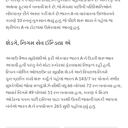
અથવા ફૂટમાર્ક બનાવી શકે છે, જે મેચમાં પછીની પરિસ્થિતિઓને
નોંધપાત્ર રીતે અસર કરી શકે છે.
ભારત A ના વારંવારના ઉલ્લંઘનને
કારણે 10 રનનું નુકસાન થયું હતું, જે પીછો શરૂ થાય તે પહેલા જ
શ્રીલંકા A ના ટોટલમાં ઉમેરવામાં આવ્યું હતું.
શેડગે, નિગમ સેવ ઈન્ડિયા એ
અગાઉ વૈભવ સૂર્યવંશીએ ફરી એકવાર ભારત A ને ઉડતી શરૂઆત
અપાવી હતી પરંતુ તેને મોટા સ્કોરમાં ફેરવવામાં નિષ્ફળ રહી હતી.
સ્પિન-બોલિંગ ઓલરાઉન્ડર સૂર્યાંશ શેડગે અને વિપરાજ નિગમે
પુનઃપ્રાપ્તિ કાર્ય શરૂ કર્યું તે પહેલાં ભારત A 143/7 પર પોતાને ગંભીર
મુશ્કેલીમાં જોવા મળ્યું.
શેઝે સૌથી વધુ 66 બોલમાં 72 રન બનાવ્યા હતા,
જ્યારે નિગમે 49 બોલમાં 51 રન બનાવ્યા હતા, કારણ કે મિડલ
ઓર્ડરના પતન પછી ઇનિંગ્સ પાટા પરથી ઉતરી જવાની ધમકી આપતા
બંનેએ ભારત A ને સ્પર્ધાત્મક 265 સુધી પહોંચાડ્યું હતું.