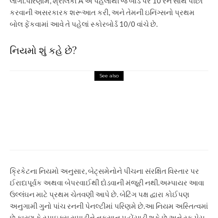
લાગી.
પરિણામે, શ્રીલંકા A એ પહેલાથી જ બોર્ડ પર 10 રન સાથે પીછો
કરવાની અસરકારક શરૂઆત કરી, અને તેમની ઇનિંગ્સનો પ્રથમ
બોલ ફેંકવામાં આવે તે પહેલાં સ્કોરબોર્ડ 10/0 વાંચે છે.
નિયમો શું કહે છે?
See also
Sports
MS ધોની CSK માટે સમગ્ર IPL
2026 લીગ સ્ટેજ ચૂકી ગયો,
ટૂર્નામેન્ટના ઇતિહાસમાં પ્રથમ વખત
ક્રિકેટ સમાચાર
ક્રિકેટના નિયમો અનુસાર, બેટ્સમેનોને પીચના સંરક્ષિત વિસ્તાર પર
ઈરાદાપૂર્વક અથવા બેપરવાઈથી દોડવાની મંજૂરી નથી.
અમ્પાયર આવા
ઉલ્લંઘન માટે પ્રથમ ચેતવણી આપે છે. બેટિંગ પક્ષ દ્વારા કોઈપણ
અનુગામી ગુનો પાંચ રનની પેનલ્ટીમાં પરિણમે છે.
આ નિયમ અસ્તિત્વમાં
છે કારણ કે સ્પાઇક્સ સપાટીને નુકસાન પહોંચાડી શકે છે અને રફ પેચ