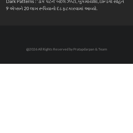
Dark Patterns : ‘ડાર્ક પેટર્ન’ બદલ ઝેપ્ટો, બુકમાયશો, ઇન્ડિગો સહિત
9 એપ્સને 20 લાખ રૂપિયાનો દંડ ફટકારવામાં આવ્યો.
@2026 All Rights Reserved by Pratapdarpan & Team