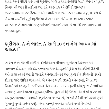
થયા અને પીછો કરવાનો પ્રથમ બોલ ફેંક્યો.
સૂર્યાંશ શેડગે અને વિપ્રજ
નિગમની અડધી સદીના આધારે ભારત A એ રંગિરી દામ્બુલા
ઇન્ટરનેશનલ સ્ટેડિયમ ખાતે સ્પર્ધાત્મક 265 રન બનાવ્યા હતા.
જો કે,
મેચનો ચર્ચાનો મુદ્દો શ્રીલંકા A ના દાવ દરમિયાન આવ્યો જ્યારે
યજમાન ટીમને કોઈપણ બોલનો સામનો કર્યા વિના 10 રન આપવામાં
આવ્યા હતા.
શ્રીલંકા A ને ભારત A સામે 10 રન કેમ આપવામાં
આવ્યા?
ભારત A ને તેમની ઇનિંગ્સ દરમિયાન પીચના સુરક્ષિત વિસ્તાર પર
વારંવાર દોડવા બદલ દંડ કરવામાં આવ્યો હતો.
પ્રથમ સાવચેતી 33મી
ઓવરમાં ત્યારે આવી જ્યારે ઓલરાઉન્ડર અનુકુલ રોય પિચની વચ્ચે
દોડવા માટે દોષિત જણાયો. બે ઓવર પછી, 35મી ઓવરમાં, વિપરાજ
નિગમે એ જ ગુનો કર્યો અને તેને અમ્પાયર તરફથી બીજી અને અંતિમ
ચેતવણી મળી.
કાયદા મુજબ, બીજા ગુનામાં ફિલ્ડિંગ ટીમને પાંચ રનનો
દંડ ફટકારવામાં આવ્યો, શ્રીલંકા એ.
જો કે, નિગમે 37મી ઓવરમાં ફરી
ગુનાનું પુનરાવર્તન કર્યું, જેના કારણે અન્ય પાંચ રનની પેનલ્ટી