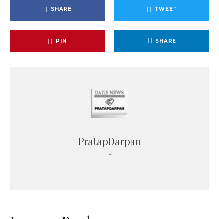
SHARE
TWEET
PIN
SHARE
PratapDarpan