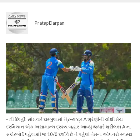
PratapDarpan
નવી દિલ્હી: સોમવારે દામ્બુલામાં ત્રિ-રાષ્ટ્ર A શ્રેણીની ચોથી મેચ
દરમિયાન એક અસામાન્ય દ્રશ્ય બહાર આવ્યું જ્યારે શ્રીલંકા A ના
સ્કોરબોર્ડ પહેલાથી જ 10/0 દર્શાવે છે તે પહેલાં તેમના ઓપનરો સ્વસ્થ