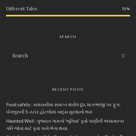
Different Tales
72
SEARCH
RECENT POSTS
Food safety : સમયસીમા સમાપ્ત થયેલ દૂધ, શાકભાજી પર ફૂગ:
બેંગલુરુની 5-સ્ટાર હોટલોમાં ખાદ્ય સુરક્ષાનો ભય
Haunted Well : ગુજરાત ગામનો ‘ભૂતિયા’ કૂવો પાણીની અસામાન્ય
ગતિ જોવા માટે કૂવા પાસે ભેગા થયા.